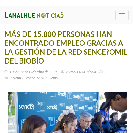
Toggl
navig
MÁS DE 15.800 PERSONAS HAN
ENCONTRADO EMPLEO GRACIAS A
LA GESTIÓN DE LA RED SENCE?OMIL
DEL BIOBÍO
Lunes 29 de Diciembre de 2025
Autor
SENCE Biobío
0
15200 / Seccion: SENCE Biobi­o