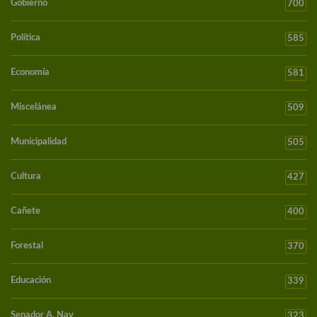
Gobierno
700
Política
585
Economía
581
Miscelánea
509
Municipalidad
505
Cultura
427
Cañete
400
Forestal
370
Educación
339
Senador A. Nav
323