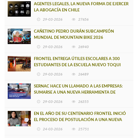
AGENTES LEGALES, LA NUEVA FORMA DE EJERCER
LA ABOGACÍA EN CHILE
29-03-2026
27656
CAÑETINO PEDRO DURÁN SUBCAMPEÓN
MUNDIAL DE MOUNTAIN BIKE 2026
29-03-2026
26940
FRONTEL ENTREGA ÚTILES ESCOLARES A 300
ESTUDIANTES DE LA ESCUELA NUEVO TOQUI
CAUPOLICÁN DE CAÑETE
29-03-2026
26489
SERNAC HACE UN LLAMADO A LAS EMPRESAS:
SUMARSE A UNA NUEVA HERRAMIENTA DE
BUSCADOR DE SITIOS WEB OFICIALES
29-03-2026
26355
EN EL AÑO DE SU CENTENARIO FRONTEL INICIÓ
EL PROCESO DE POSTULACIÓN A UNA NUEVA
VERSIÓN DE MUJERES CON ENERGÍA
24-03-2026
25751