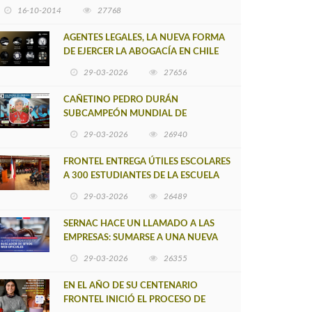
16-10-2014
27768
AGENTES LEGALES, LA NUEVA FORMA
DE EJERCER LA ABOGACÍA EN CHILE
29-03-2026
27656
CAÑETINO PEDRO DURÁN
SUBCAMPEÓN MUNDIAL DE
MOUNTAIN BIKE 2026
29-03-2026
26940
FRONTEL ENTREGA ÚTILES ESCOLARES
A 300 ESTUDIANTES DE LA ESCUELA
NUEVO TOQUI CAUPOLICÁN DE
29-03-2026
26489
CAÑETE
SERNAC HACE UN LLAMADO A LAS
EMPRESAS: SUMARSE A UNA NUEVA
HERRAMIENTA DE BUSCADOR DE
29-03-2026
26355
SITIOS WEB OFICIALES
EN EL AÑO DE SU CENTENARIO
FRONTEL INICIÓ EL PROCESO DE