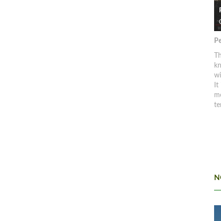
Pe
Th
kn
w
It
mo
te
N