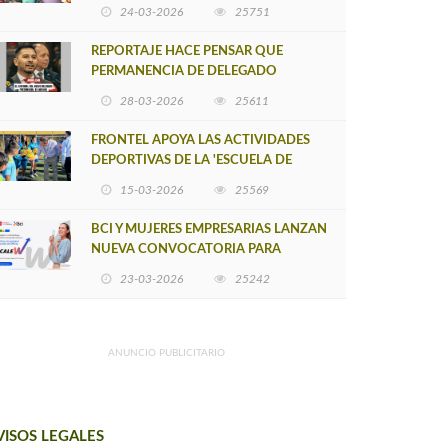
POSTULACIÓN A UNA NUEVA VERSIÓN
24-03-2026
25751
DE MUJERES CON ENERGÍA
REPORTAJE HACE PENSAR QUE
PERMANENCIA DE DELEGADO
PROVINCIAL DE ARAUCO SEA
28-03-2026
25611
INSOSTENIBLE
FRONTEL APOYA LAS ACTIVIDADES
DEPORTIVAS DE LA 'ESCUELA DE
FÚTBOL LOS ÁLAMOS'
15-03-2026
25569
BCI Y MUJERES EMPRESARIAS LANZAN
NUEVA CONVOCATORIA PARA
IMPULSAR EMPRENDIMIENTOS
23-03-2026
25242
LIDERADOS POR MUJERES
ANUNCIO PUBLICITARIO
VISOS LEGALES