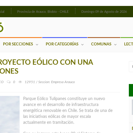
cial
Provincia de Arauco, Biobío - CHILE
Domingo 09 de Agosto de 2026
POR SECCIONES
POR CATEGORÍAS
COMUNAS
LEC
PROYECTO EÓLICO CON UNA
LONES
CO
0
12951 / Seccion: Empresa Arauco
Parque Eólico Tulipanes constituye un nuevo
avance en el desarrollo de infraestructura
energética renovable en Chile. Se trata de una de
las iniciativas eólicas de mayor escala
actualmente en tramitación.