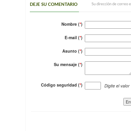
DEJE SU COMENTARIO
Su dirección de correo e
Nombre (
*
)
E-mail (
*
)
Asunto (
*
)
Su mensaje (
*
)
Código seguridad (
*
)
Digite el valor
En