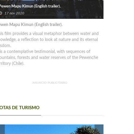
Pewen Mapu Kimun (English trailer).
17 nov 2020
wen Mapu Kimun (English trailer).
is film provides a visual metaphor between water and
owledge, a reflection to look at nature and its eternal
isdom.
 is a contemplative testimonial, with sequences of
untains, forests and water reserves of the Pewenche
rritory (Chile).
ANUNCIO PUBLICITARIO
OTAS DE TURISMO