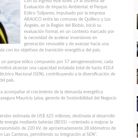
Con su ingreso este lunes 29 al Sistema de
Evaluación de Impacto Ambiental, el Parque
Eólico Tulipanes, impulsado por la empresa
ARAUCO entre las comunas de Quilleco y Los
Ángeles, en la Región del Biobío, inició su
evaluación formal, en un contexto marcado por
la necesidad de acelerar inversiones en
generación renovable y de avanzar hacia una
ada con los objetivos de transición energética del país.
de un parque eólico compuesto por 57 aerogeneradores, cada
itirá alcanzar una capacidad instalada total de hasta 410,4
éctrico Nacional (SEN), contribuyendo a la diversificación de
del país.
ara acompañar el crecimiento de la demanda energética
asegura Mauricio Leiva, gerente de Sostenibilidad del Negocio
versión estimada de US$ 625 millones, destinada al desarrollo
e energía mediante baterías (BESS) —orientado a mejorar la
de transmisión de 220 kV, de aproximadamente 28 kilómetros de
n Las Canteras, permitiendo su integración al SEN”.