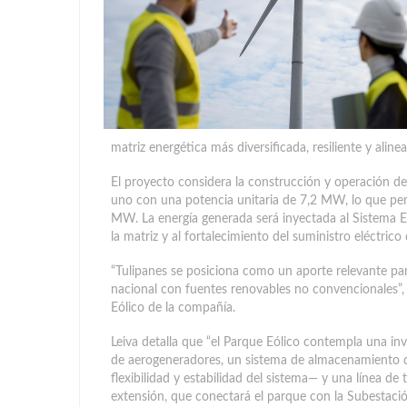
matriz energética más diversificada, resiliente y aline
El proyecto considera la construcción y operación 
uno con una potencia unitaria de 7,2 MW, lo que perm
MW. La energía generada será inyectada al Sistema El
la matriz y al fortalecimiento del suministro eléctrico 
“Tulipanes se posiciona como un aporte relevante p
nacional con fuentes renovables no convencionales”, 
Eólico de la compañía.
Leiva detalla que “el Parque Eólico contempla una in
de aerogeneradores, un sistema de almacenamiento d
flexibilidad y estabilidad del sistema— y una línea 
extensión, que conectará el parque con la Subestació