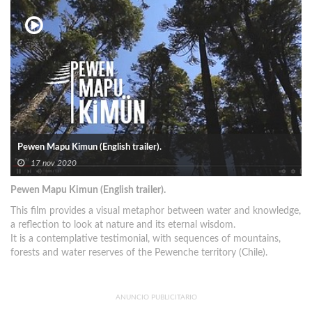
Pewen Mapu Kimun (English trailer).
17 nov 2020
Pewen Mapu Kimun (English trailer).
This film provides a visual metaphor between water and knowledge,
a reflection to look at nature and its eternal wisdom.
It is a contemplative testimonial, with sequences of mountains,
forests and water reserves of the Pewenche territory (Chile).
ANUNCIO PUBLICITARIO