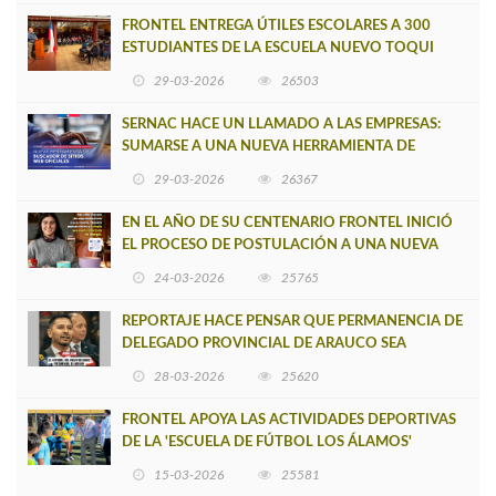
FRONTEL ENTREGA ÚTILES ESCOLARES A 300
ESTUDIANTES DE LA ESCUELA NUEVO TOQUI
CAUPOLICÁN DE CAÑETE
29-03-2026
26503
SERNAC HACE UN LLAMADO A LAS EMPRESAS:
SUMARSE A UNA NUEVA HERRAMIENTA DE
BUSCADOR DE SITIOS WEB OFICIALES
29-03-2026
26367
EN EL AÑO DE SU CENTENARIO FRONTEL INICIÓ
EL PROCESO DE POSTULACIÓN A UNA NUEVA
VERSIÓN DE MUJERES CON ENERGÍA
24-03-2026
25765
REPORTAJE HACE PENSAR QUE PERMANENCIA DE
DELEGADO PROVINCIAL DE ARAUCO SEA
INSOSTENIBLE
28-03-2026
25620
FRONTEL APOYA LAS ACTIVIDADES DEPORTIVAS
DE LA 'ESCUELA DE FÚTBOL LOS ÁLAMOS'
15-03-2026
25581