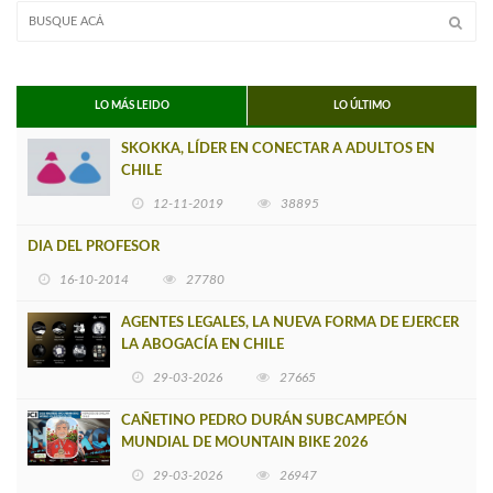
LO MÁS LEIDO
LO ÚLTIMO
SKOKKA, LÍDER EN CONECTAR A ADULTOS EN
CHILE
12-11-2019
38895
DIA DEL PROFESOR
16-10-2014
27780
AGENTES LEGALES, LA NUEVA FORMA DE EJERCER
LA ABOGACÍA EN CHILE
29-03-2026
27665
CAÑETINO PEDRO DURÁN SUBCAMPEÓN
MUNDIAL DE MOUNTAIN BIKE 2026
29-03-2026
26947