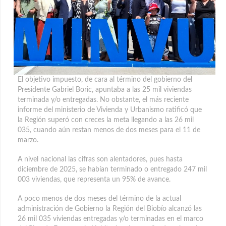
El objetivo impuesto, de cara al término del gobierno del
Presidente Gabriel Boric, apuntaba a las 25 mil viviendas
terminada y/o entregadas. No obstante, el más reciente
informe del ministerio de Vivienda y Urbanismo ratificó que
la Región superó con creces la meta
llegando a las 26 mil
035, cuando aún restan menos de dos meses para el 11 de
marzo.
A nivel nacional las cifras son alentadores, pues hasta
diciembre de 2025, se habían terminado o entregado 247 mil
003 viviendas, que representa un 95% de avance.
A poco menos de dos meses del término de la actual
administración de Gobierno la Región del Biobío alcanzó las
26 mil 035 viviendas entregadas y/o terminadas en el marco