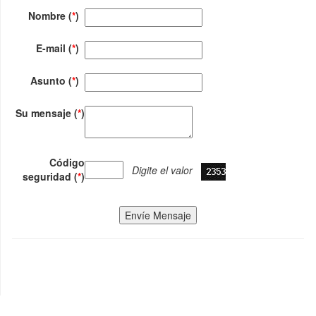
Nombre (
*
)
E-mail (
*
)
Asunto (
*
)
Su mensaje (
*
)
Código
Digite el valor
seguridad (
*
)
Envíe Mensaje