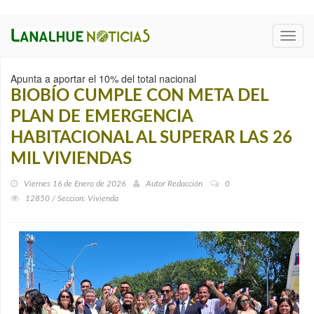
Toggl
navig
Apunta a aportar el 10% del total nacional
BIOBÍO CUMPLE CON META DEL
PLAN DE EMERGENCIA
HABITACIONAL AL SUPERAR LAS 26
MIL VIVIENDAS
Viernes 16 de Enero de 2026
Autor
Redacción
0
12850 / Seccion: Vivienda