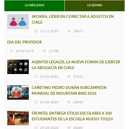
LO MÁS LEIDO
LO ÚLTIMO
SKOKKA, LÍDER EN CONECTAR A ADULTOS EN
CHILE
12-11-2019
38673
DIA DEL PROFESOR
16-10-2014
27768
AGENTES LEGALES, LA NUEVA FORMA DE EJERCER
LA ABOGACÍA EN CHILE
29-03-2026
27656
CAÑETINO PEDRO DURÁN SUBCAMPEÓN
MUNDIAL DE MOUNTAIN BIKE 2026
29-03-2026
26940
FRONTEL ENTREGA ÚTILES ESCOLARES A 300
ESTUDIANTES DE LA ESCUELA NUEVO TOQUI
CAUPOLICÁN DE CAÑETE
29-03-2026
26489