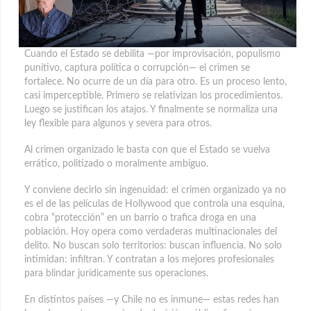
Cuando el Estado se debilita —por improvisación, populismo
punitivo, captura política o corrupción— el crimen se
fortalece. No ocurre de un día para otro. Es un proceso lento,
casi imperceptible. Primero se relativizan los procedimientos.
Luego se justifican los atajos.
Y finalmente se normaliza una
ley flexible para algunos y severa para otros.
Al crimen organizado le basta con que el Estado se vuelva
errático, politizado o moralmente ambiguo.
Y conviene decirlo sin ingenuidad: el crimen organizado ya no
es el de las películas de Hollywood que controla una esquina,
cobra “protección” en un barrio o trafica droga en una
población. Hoy opera como verdaderas multinacionales del
delito. No buscan solo territorios: buscan influencia. No solo
intimidan: infiltran. Y contratan a los mejores profesionales
para blindar jurídicamente sus operaciones.
En distintos países —y Chile no es inmune— estas redes han