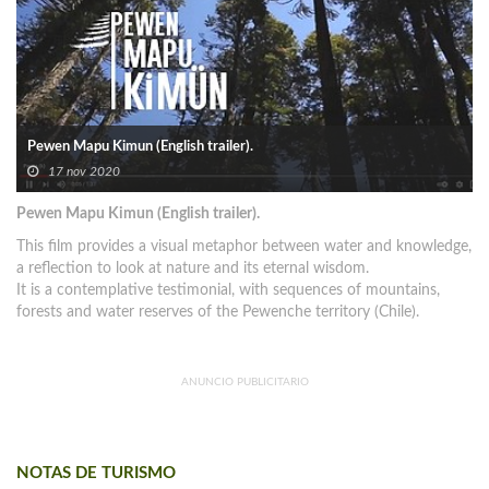
Pewen Mapu Kimun (English trailer).
17 nov 2020
Pewen Mapu Kimun (English trailer).
This film provides a visual metaphor between water and knowledge,
a reflection to look at nature and its eternal wisdom.
It is a contemplative testimonial, with sequences of mountains,
forests and water reserves of the Pewenche territory (Chile).
ANUNCIO PUBLICITARIO
NOTAS DE TURISMO