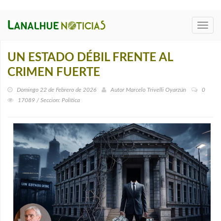
Toggl
navig
UN ESTADO DÉBIL FRENTE AL
CRIMEN FUERTE
Domingo 22 de Febrero de 2026
Autor
Marcelo Trivelli Oyarzún
0
17089 / Seccion: Política