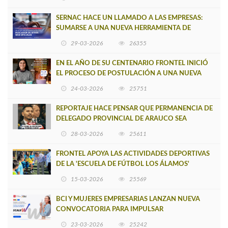
SERNAC HACE UN LLAMADO A LAS EMPRESAS:
SUMARSE A UNA NUEVA HERRAMIENTA DE
BUSCADOR DE SITIOS WEB OFICIALES
29-03-2026
26355
EN EL AÑO DE SU CENTENARIO FRONTEL INICIÓ
EL PROCESO DE POSTULACIÓN A UNA NUEVA
VERSIÓN DE MUJERES CON ENERGÍA
24-03-2026
25751
REPORTAJE HACE PENSAR QUE PERMANENCIA DE
DELEGADO PROVINCIAL DE ARAUCO SEA
INSOSTENIBLE
28-03-2026
25611
FRONTEL APOYA LAS ACTIVIDADES DEPORTIVAS
DE LA 'ESCUELA DE FÚTBOL LOS ÁLAMOS'
15-03-2026
25569
BCI Y MUJERES EMPRESARIAS LANZAN NUEVA
CONVOCATORIA PARA IMPULSAR
EMPRENDIMIENTOS LIDERADOS POR MUJERES
23-03-2026
25242