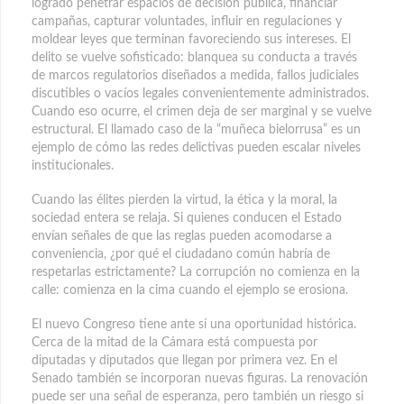
logrado penetrar espacios de decisión pública, financiar
campañas, capturar voluntades, influir en regulaciones y
moldear leyes que terminan favoreciendo sus intereses. El
delito se vuelve sofisticado: blanquea su conducta a través
de marcos regulatorios diseñados a medida, fallos judiciales
discutibles o vacíos legales convenientemente administrados.
Cuando eso ocurre, el crimen deja de ser marginal y se vuelve
estructural. El llamado caso de la “muñeca bielorrusa” es un
ejemplo de cómo las redes delictivas pueden escalar niveles
institucionales.
Cuando las élites pierden la virtud, la ética y la moral, la
sociedad entera se relaja. Si quienes conducen el Estado
envían señales de que las reglas pueden acomodarse a
conveniencia, ¿por qué el ciudadano común habría de
respetarlas estrictamente? La corrupción no comienza en la
calle: comienza en la cima cuando el ejemplo se erosiona.
El nuevo Congreso tiene ante sí una oportunidad histórica.
Cerca de la mitad de la Cámara está compuesta por
diputadas y diputados que llegan por primera vez. En el
Senado también se incorporan nuevas figuras. La renovación
puede ser una señal de esperanza, pero también un riesgo si