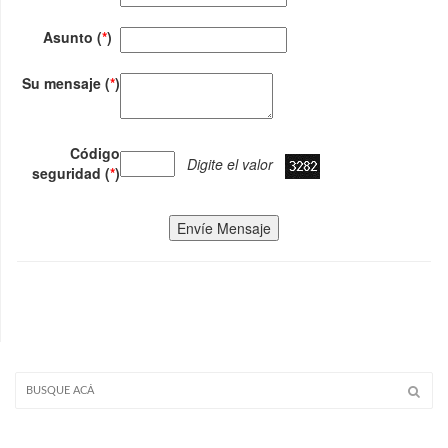
Asunto (
*
)
Su mensaje (
*
)
Código
Digite el valor
seguridad (
*
)
Envíe Mensaje