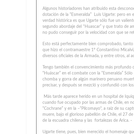
Algunos historiadores han atribuido esta desconoc
dotación de la “Esmeralda” Luis Ugarte: pero en 
verdad histórica es que Ugarte sólo fue un vali
segundo abordaje del ''Huascar” y que trato de ama
no pudo conseguir por la velocidad con que se ret
Esto está perfectamente bien comprobado, tanto po
que hizo el contramaestre 1° Constantino Micalvi,
diversos oficiales de la Armada, y entre otros, al 
Tengo también el convencimiento más profundo qu
“Huáscar” en el combate con la “Esmeralda” Sólo q
chomba y gorra de algún marinero peruano muerto 
precisar, y después se mezcló y confundió con los 
Más tarde aparece herido en un hospital de Iqui
cuando fue ocupado por las armas de Chile, en 
“Cochrane” y en la –“Pilcomayo", a raíz de su captu
muere, bajo el glorioso pabellón de Chile, el 27 d
de la escuadra chilena y las fortalezas de Arica. -
Ugarte tiene, pues, bien merecido el homenaje qu