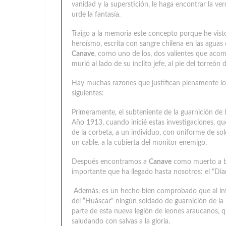
vanidad y la superstición, le haga encontrar la v
urde la fantasía.
Traigo a la memoria este concepto porque he visto
heroísmo, escrita con sangre chilena en las aguas
Canave
, corno uno de los, dos valientes que aco
murió al lado de su ínclito jefe, al pie del torreón 
Hay muchas razones que justifican plenamente lo 
siguientes:
Primeramente, el subteniente de la guarnición de 
Año 1913, cuando inicié estas investigaciones, qu
de la corbeta, a un individuo, con uniforme de so
un cable. a la cubierta del monitor enemigo.
Después encontramos a
Canave
como muerto a b
importante que ha llegado hasta nosotros: el "Dia
Además, es un hecho bien comprobado que al int
del “Huáscar" ningún soldado de guarnición de la
parte de esta nueva legión de leones araucanos, qu
saludando con salvas a la gloria.