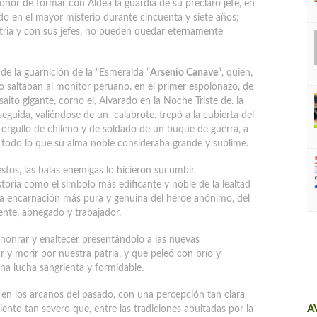
nor de formar con Aldea la guardia de su preclaro jefe, en
o en el mayor misterio durante cincuenta y siete años;
Patria y con sus jefes, no pueden quedar eternamente
de la guarnición de la "Esmeralda “
Arsenio Canave”
, quien,
o saltaban al monitor peruano. en el primer espolonazo, de
lto gigante, corno el, Alvarado en la Noche Triste de. la
guida, valiéndose de un calabrote. trepó a la cubierta del
orgullo de chileno y de soldado de un buque de guerra, a
 todo lo que su alma noble consideraba grande y sublime.
éstos, las balas enemigas lo hicieron sucumbir,
toria como el símbolo más edificante y noble de la lealtad
 la encarnación más pura y genuina del héroe anónimo, del
ente, abnegado y trabajador.
 honrar y enaltecer presentándolo a las nuevas
 morir por nuestra patria, y que peleó con brío y
a lucha sangrienta y formidable.
r en los arcanos del pasado, con una percepción tan clara
A
nto tan severo que, entre las tradiciones abultadas por la