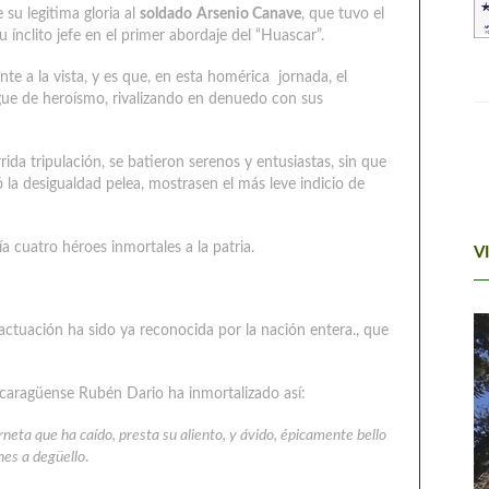
su legitima gloria al
soldado
Arsenio Canave
, que tuvo el
 ínclito jefe en el primer abordaje del “Huascar”.
e a la vista, y es que, en esta homérica jornada, el
ue de heroísmo, rivalizando en denuedo con sus
rida tripulación, se batieron serenos y entusiastas, sin que
 la desigualdad pelea, mostrasen el más leve indicio de
a cuatro héroes inmortales a la patria.
V
e actuación ha sido ya reconocida por la nación entera., que
nicaragüense Rubén Dario ha inmortalizado así:
rneta que ha caído, presta su aliento, y ávido, épicamente bello
nes a degüello
.