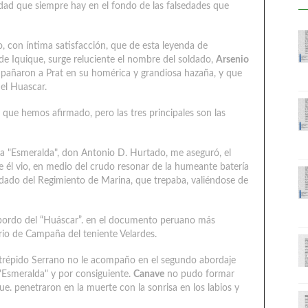
erdad que siempre hay en el fondo de las falsedades que
, con íntima satisfacción, que de esta leyenda de
 de Iquique, surge reluciente el nombre del soldado,
Arsenio
mpañaron a Prat en su homérica y grandiosa hazaña, y que
del Huascar.
que hemos afirmado, pero las tres principales son las
la "Esmeralda", don Antonio D. Hurtado, me aseguró, el
e él vio, en medio del crudo resonar de la humeante batería
ldado del Regimiento de Marina, que trepaba, valiéndose de
ordo del “Huáscar”. en el documento peruano más
rio de Campaña del teniente Velardes.
répido Serrano no le acompaño en el segundo abordaje
 'Esmeralda" y por consiguiente.
Canave
no pudo formar
e. penetraron en la muerte con la sonrisa en los labios y