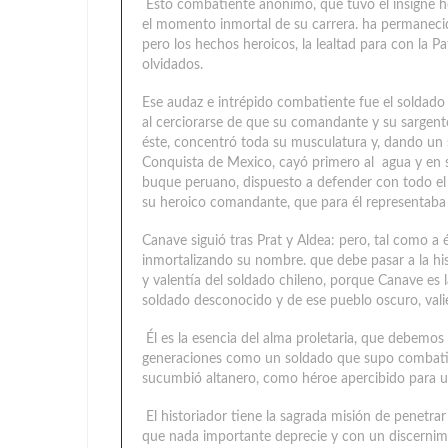
Esto combatiente anónimo, que tuvo el insigne ho
el momento inmortal de su carrera. ha permanecid
pero los hechos heroicos, la lealtad para con la 
olvidados.
Ese audaz e intrépido combatiente fue el soldado 
al cerciorarse de que su comandante y su sargent
éste, concentró toda su musculatura y, dando un sa
Conquista de Mexico, cayó primero al agua y en se
buque peruano, dispuesto a defender con todo el 
su heroico comandante, que para él representaba
Canave siguió tras Prat y Aldea: pero, tal como a 
inmortalizando su nombre. que debe pasar a la his
y valentía del soldado chileno, porque Canave es
soldado desconocido y de ese pueblo oscuro, vali
Él es la esencia del alma proletaria, que debemos
generaciones como un soldado que supo combatir y
sucumbió altanero, como héroe apercibido para un
El historiador tiene la sagrada misión de penetra
que nada importante deprecie y con un discernimie