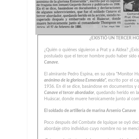
¿EXISTIÓ UN TERCER H
¿Quién o quiénes siguieron a Prat y a Aldea? ¿Exi
postulado que el tercer hombre pudo haber sido 
Canave
.
El almirante Pedro Espina, en su obra "Monitor Huá
anónimo de la gloriosa Esmeralda",
escrito por el c
1936. En él se dice, basándose en documentos y d
Canave el tercer abordador
, quedando herido en l
Huáscar, donde muere heroicamente junto al com
El soldado de artillería de marina Arsenio Canave
Poco después del Combate de Iquique se oyó decir
abordaje otro individuo cuyo nombre no se menc