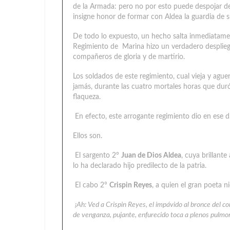
de la Armada: pero no por esto puede despojar de 
insigne honor de formar con Aldea la guardia de su
De todo lo expuesto, un hecho salta inmediatament
Regimiento de Marina hizo un verdadero desplieg
compañeros de gloria y de martirio.
Los soldados de este regimiento, cual vieja y aguer
jamás, durante las cuatro mortales horas que duró
flaqueza.
En efecto, este arrogante regimiento dio en ese dí
Ellos son.
El sargento 2°
Juan de Dios Aldea
, cuya brillant
lo ha declarado hijo predilecto de la patria.
El cabo 2°
Crispin Reyes
, a quien el gran poeta 
¡Ah: Ved a Crispin Reyes, el impávido al bronce del co
de venganza, pujante, enfurecido toca a plenos pulmo