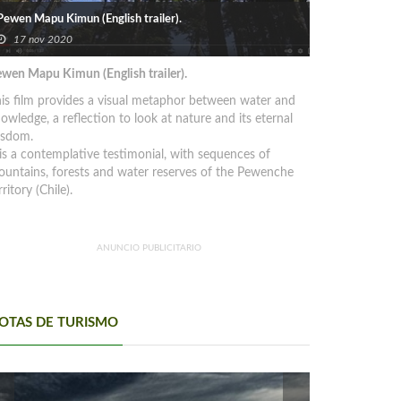
Pewen Mapu Kimun (English trailer).
17 nov 2020
wen Mapu Kimun (English trailer).
is film provides a visual metaphor between water and
owledge, a reflection to look at nature and its eternal
isdom.
 is a contemplative testimonial, with sequences of
untains, forests and water reserves of the Pewenche
rritory (Chile).
ANUNCIO PUBLICITARIO
OTAS DE TURISMO