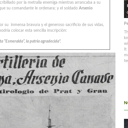
cribillado por la metralla enemiga mientras arrancaba a su
", que su comandante le ordenara; y el soldado
Arsenio
Pe
r su inmensa bravura y el generoso sacrificio de sus vidas,
dría colocar esta sencilla inscripción:
Th
kn
ta “Esmeralda”, la patria agradecida".
w
It
mo
te
N