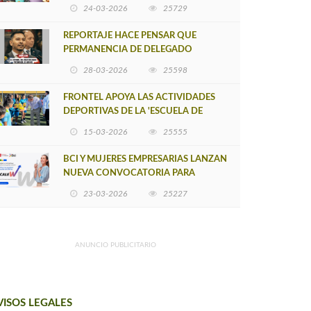
POSTULACIÓN A UNA NUEVA VERSIÓN
24-03-2026
25729
DE MUJERES CON ENERGÍA
REPORTAJE HACE PENSAR QUE
PERMANENCIA DE DELEGADO
PROVINCIAL DE ARAUCO SEA
28-03-2026
25598
INSOSTENIBLE
FRONTEL APOYA LAS ACTIVIDADES
DEPORTIVAS DE LA 'ESCUELA DE
FÚTBOL LOS ÁLAMOS'
15-03-2026
25555
BCI Y MUJERES EMPRESARIAS LANZAN
NUEVA CONVOCATORIA PARA
IMPULSAR EMPRENDIMIENTOS
23-03-2026
25227
LIDERADOS POR MUJERES
ANUNCIO PUBLICITARIO
VISOS LEGALES