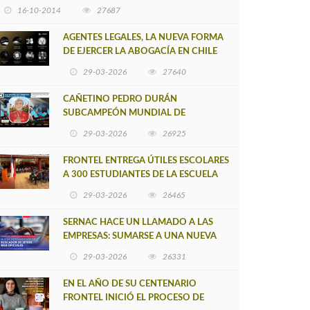
16-10-2014
27687
AGENTES LEGALES, LA NUEVA FORMA
DE EJERCER LA ABOGACÍA EN CHILE
29-03-2026
27640
CAÑETINO PEDRO DURÁN
SUBCAMPEÓN MUNDIAL DE
MOUNTAIN BIKE 2026
29-03-2026
26925
FRONTEL ENTREGA ÚTILES ESCOLARES
A 300 ESTUDIANTES DE LA ESCUELA
NUEVO TOQUI CAUPOLICÁN DE
29-03-2026
26465
CAÑETE
SERNAC HACE UN LLAMADO A LAS
EMPRESAS: SUMARSE A UNA NUEVA
HERRAMIENTA DE BUSCADOR DE
29-03-2026
26331
SITIOS WEB OFICIALES
EN EL AÑO DE SU CENTENARIO
FRONTEL INICIÓ EL PROCESO DE