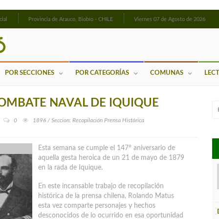
cial
Provincia de Arauco, Biobío - CHILE
Viernes 07 de Agosto de 2026
POR SECCIONES
POR CATEGORÍAS
COMUNAS
LEC
OMBATE NAVAL DE IQUIQUE
0
1896 / Seccion: Recopilación Prensa Histórica
Esta semana se cumple el 147° aniversario de
aquella gesta heroica de un 21 de mayo de 1879
en la rada de Iquique.
En este incansable trabajo de recopilación
histórica de la prensa chilena, Rolando Matus
esta vez comparte personajes y hechos
desconocidos de lo ocurrido en esa oportunidad