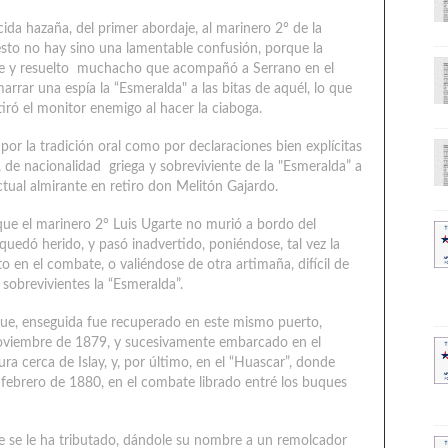
ida hazaña, del primer abordaje, al marinero 2° de la
esto no hay sino una lamentable confusión, porque la
ente y resuelto muchacho que acompañó a Serrano en el
rrar una espía la “Esmeralda" a las bitas de aquél, lo que
iró el monitor enemigo al hacer la ciaboga.
r la tradición oral como por declaraciones bien explícitas
 de nacionalidad griega y sobreviviente de la "Esmeralda” a
actual almirante en retiro don Melitón Gajardo.
e el marinero 2° Luis Ugarte no murió a bordo del
uedó herido, y pasó inadvertido, poniéndose, tal vez la
en el combate, o valiéndose de otra artimaña, difícil de
sobrevivientes la “Esmeralda”.
que, enseguida fue recuperado en este mismo puerto,
noviembre de 1879, y sucesivamente embarcado en el
ra cerca de Islay, y, por último, en el “Huascar”, donde
e febrero de 1880, en el combate librado entré los buques
e se le ha tributado, dándole su nombre a un remolcador