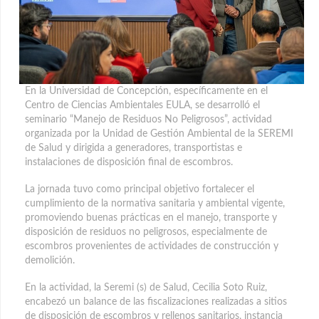
En la Universidad de Concepción, específicamente en el
Centro de Ciencias Ambientales EULA, se desarrolló el
seminario “Manejo de Residuos No Peligrosos”, actividad
organizada por la Unidad de Gestión Ambiental de la SEREMI
de Salud
y dirigida a generadores, transportistas e
instalaciones de disposición final de escombros.
La jornada tuvo como principal objetivo fortalecer el
cumplimiento de la normativa sanitaria y ambiental vigente,
promoviendo buenas prácticas en el manejo, transporte y
disposición de residuos no peligrosos, especialmente de
escombros provenientes de actividades de construcción y
demolición.
En la actividad, la Seremi (s) de Salud, Cecilia Soto Ruiz,
encabezó un balance de las fiscalizaciones realizadas a sitios
de disposición de escombros y rellenos sanitarios, instancia