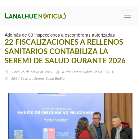
Toggl
navig
Además de 03 inspecciones a escombreras autorizadas
22 FISCALIZACIONES A RELLENOS
SANITARIOS CONTABILIZA LA
SEREMI DE SALUD DURANTE 2026
Lunes 25 de Mayo de 2026
Autor
Seremi Salud Biobío
0
684 / Seccion: Seremi Salud Biobío