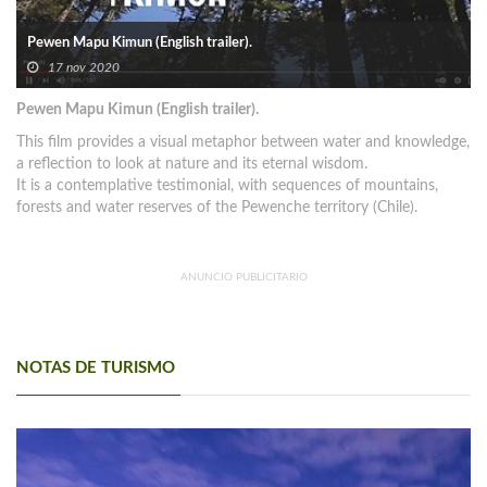
Pewen Mapu Kimun (English trailer).
17 nov 2020
Pewen Mapu Kimun (English trailer).
This film provides a visual metaphor between water and knowledge,
a reflection to look at nature and its eternal wisdom.
It is a contemplative testimonial, with sequences of mountains,
forests and water reserves of the Pewenche territory (Chile).
ANUNCIO PUBLICITARIO
NOTAS DE TURISMO