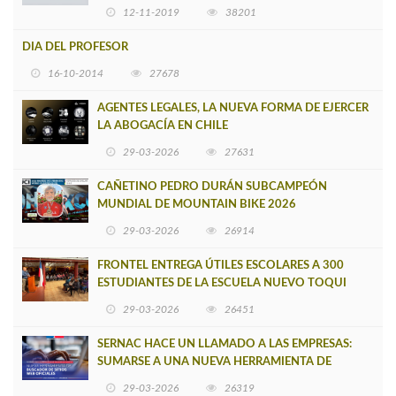
12-11-2019
38201
DIA DEL PROFESOR
16-10-2014
27678
AGENTES LEGALES, LA NUEVA FORMA DE EJERCER
LA ABOGACÍA EN CHILE
29-03-2026
27631
CAÑETINO PEDRO DURÁN SUBCAMPEÓN
MUNDIAL DE MOUNTAIN BIKE 2026
29-03-2026
26914
FRONTEL ENTREGA ÚTILES ESCOLARES A 300
ESTUDIANTES DE LA ESCUELA NUEVO TOQUI
CAUPOLICÁN DE CAÑETE
29-03-2026
26451
SERNAC HACE UN LLAMADO A LAS EMPRESAS:
SUMARSE A UNA NUEVA HERRAMIENTA DE
BUSCADOR DE SITIOS WEB OFICIALES
29-03-2026
26319