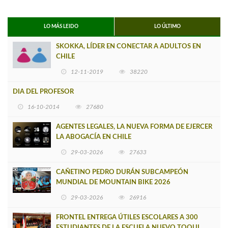
LO MÁS LEIDO
LO ÚLTIMO
SKOKKA, LÍDER EN CONECTAR A ADULTOS EN
CHILE
12-11-2019
38220
DIA DEL PROFESOR
16-10-2014
27680
AGENTES LEGALES, LA NUEVA FORMA DE EJERCER
LA ABOGACÍA EN CHILE
29-03-2026
27633
CAÑETINO PEDRO DURÁN SUBCAMPEÓN
MUNDIAL DE MOUNTAIN BIKE 2026
29-03-2026
26916
FRONTEL ENTREGA ÚTILES ESCOLARES A 300
ESTUDIANTES DE LA ESCUELA NUEVO TOQUI