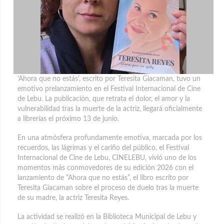
'Ahora que no estás', escrito por Teresita Giacaman, tuvo un
emotivo prelanzamiento en el Festival Internacional de Cine
de Lebu. La publicación, que retrata el dolor, el amor y la
vulnerabilidad tras la muerte de la actriz
, llegará oficialmente
a librerías el próximo 13 de junio.
En una atmósfera profundamente emotiva, marcada por los
recuerdos, las lágrimas y el cariño del público, el Festival
Internacional de Cine de Lebu, CINELEBU, vivió uno de los
momentos más conmovedores de su edición 2026 con el
lanzamiento de “Ahora que no estás”, el libro escrito por
Teresita Giacaman sobre el proceso de duelo tras la muerte
de su madre, la actriz Teresita Reyes.
La actividad se realizó en la Biblioteca Municipal de Lebu y