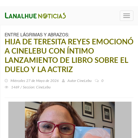
Toggl
navig
ENTRE LÁGRIMAS Y ABRAZOS:
HIJA DE TERESITA REYES EMOCIONÓ
A CINELEBU CON ÍNTIMO
LANZAMIENTO DE LIBRO SOBRE EL
DUELO Y LA ACTRIZ
Miércoles 27 de Mayo de 2026
Autor
CineLebu
0
1469 / Seccion: CineLebu