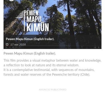
Pewen Mapu Kimun (English trailer).
17 nov 2020
Pewen Mapu Kimun (English trailer).
This film provides a visual metaphor between water and knowledge,
a reflection to look at nature and its eternal wisdom.
It is a contemplative testimonial, with sequences of mountains,
forests and water reserves of the Pewenche territory (Chile).
ANUNCIO PUBLICITARIO