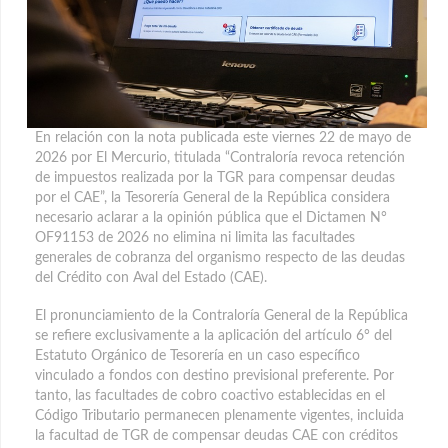
En relación con la nota publicada este viernes 22 de mayo de
2026 por El Mercurio, titulada “Contraloría revoca retención
de impuestos realizada por la TGR para compensar deudas
por el CAE”, la Tesorería General de la República considera
necesario aclarar a la opinión pública
que el Dictamen N°
OF91153 de 2026 no elimina ni limita las facultades
generales de cobranza del organismo respecto de las deudas
del Crédito con Aval del Estado (CAE).
El pronunciamiento de la Contraloría General de la República
se refiere exclusivamente a la aplicación del artículo 6° del
Estatuto Orgánico de Tesorería en un caso específico
vinculado a fondos con destino previsional preferente. Por
tanto, las facultades de cobro coactivo establecidas en el
Código Tributario permanecen plenamente vigentes, incluida
la facultad de TGR de compensar deudas CAE con créditos