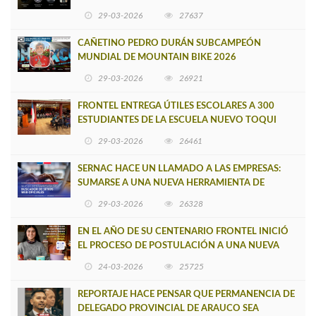
29-03-2026
27637
CAÑETINO PEDRO DURÁN SUBCAMPEÓN
MUNDIAL DE MOUNTAIN BIKE 2026
29-03-2026
26921
FRONTEL ENTREGA ÚTILES ESCOLARES A 300
ESTUDIANTES DE LA ESCUELA NUEVO TOQUI
CAUPOLICÁN DE CAÑETE
29-03-2026
26461
SERNAC HACE UN LLAMADO A LAS EMPRESAS:
SUMARSE A UNA NUEVA HERRAMIENTA DE
BUSCADOR DE SITIOS WEB OFICIALES
29-03-2026
26328
EN EL AÑO DE SU CENTENARIO FRONTEL INICIÓ
EL PROCESO DE POSTULACIÓN A UNA NUEVA
VERSIÓN DE MUJERES CON ENERGÍA
24-03-2026
25725
REPORTAJE HACE PENSAR QUE PERMANENCIA DE
DELEGADO PROVINCIAL DE ARAUCO SEA