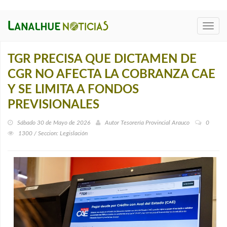
Toggl
navig
TGR PRECISA QUE DICTAMEN DE
CGR NO AFECTA LA COBRANZA CAE
Y SE LIMITA A FONDOS
PREVISIONALES
Sábado 30 de Mayo de 2026
Autor
Tesorería Provincial Arauco
0
1300 / Seccion: Legislación