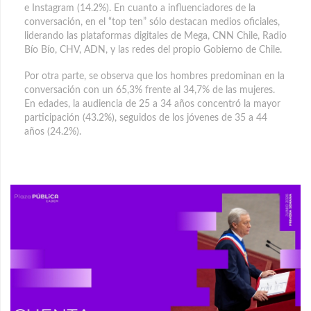
e Instagram (14.2%). En cuanto a influenciadores de la
conversación, en el “top ten” sólo destacan medios oficiales,
liderando las plataformas digitales de Mega, CNN Chile, Radio
Bío Bío, CHV, ADN, y las redes del propio Gobierno de Chile.
Por otra parte, se observa que los hombres predominan en la
conversación con un 65,3% frente al 34,7% de las mujeres.
En edades, la audiencia de 25 a 34 años concentró la mayor
participación (43.2%), seguidos de los jóvenes de 35 a 44
años (24.2%).