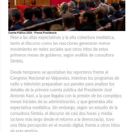
Pese a las altas expectativas y la alta cobertura mediática,
tanto el discurso como las reacciones generaron menor
movimiento en redes sociales que otros hitos de estos
primeros meses de gobierno, según análisis de consultora
Simbiu.
Desde temprano se apostaban los reporteros frente al
Congreso Nacional en Valparaíso, mientras los programas de
radio y televisión preparaban sus paneles para analizar los
detalles de la primera cuenta pública del Presidente José
Antonio Kast, a la que llegaba con la presión de los complejos
meses iniciales de su administración, y que generaba alta
expectativa mediática. Sin embargo, según un estudio de la
consultora Simbiu, el discurso de casi dos horas y media
(octavo más largo desde el retorno a la democracia), tuvo
una tibia percepción en el mundo digital, frente a otros hitos
de esta gestión.