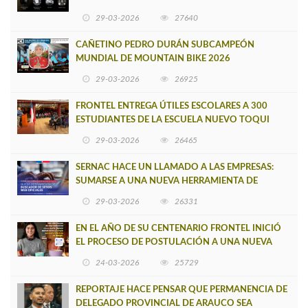
29-03-2026
27640
CAÑETINO PEDRO DURÁN SUBCAMPEÓN
MUNDIAL DE MOUNTAIN BIKE 2026
29-03-2026
26925
FRONTEL ENTREGA ÚTILES ESCOLARES A 300
ESTUDIANTES DE LA ESCUELA NUEVO TOQUI
CAUPOLICÁN DE CAÑETE
29-03-2026
26465
SERNAC HACE UN LLAMADO A LAS EMPRESAS:
SUMARSE A UNA NUEVA HERRAMIENTA DE
BUSCADOR DE SITIOS WEB OFICIALES
29-03-2026
26331
EN EL AÑO DE SU CENTENARIO FRONTEL INICIÓ
EL PROCESO DE POSTULACIÓN A UNA NUEVA
VERSIÓN DE MUJERES CON ENERGÍA
24-03-2026
25729
REPORTAJE HACE PENSAR QUE PERMANENCIA DE
DELEGADO PROVINCIAL DE ARAUCO SEA