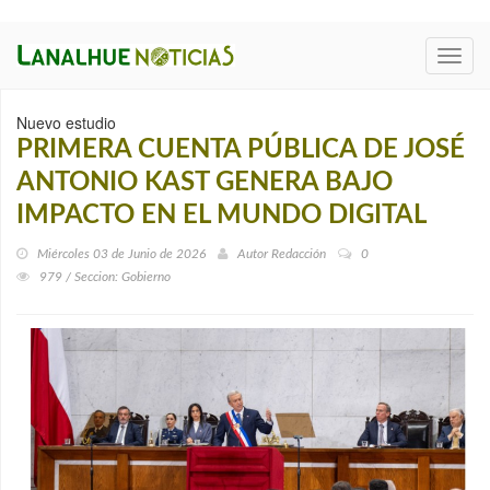
Toggl
navig
Nuevo estudio
PRIMERA CUENTA PÚBLICA DE JOSÉ
ANTONIO KAST GENERA BAJO
IMPACTO EN EL MUNDO DIGITAL
Miércoles 03 de Junio de 2026
Autor
Redacción
0
979 / Seccion: Gobierno