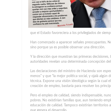
que el Estado favoreciera a los privilegiados de siemp
Han comenzado a aparecer señales preocupantes. No 
sino porque ya es posible observar una dirección.
Y la dirección que muestran las primeras decisiones, l
autoridades revelan una determinada concepción del
Las declaraciones del ministro de Hacienda son espe
menos” y que “la mejor política social, y ojalá algún 
técnica. Expone una visión ideológica según la cua
creación de empleo, bastaría para resolver los princip
Pero el empleo de calidad, siendo indispensable, nunca
pobres. No existirían familias que, aun teniendo empl
educación de calidad. Tampoco existirían territorio
que genera el desarrollo.