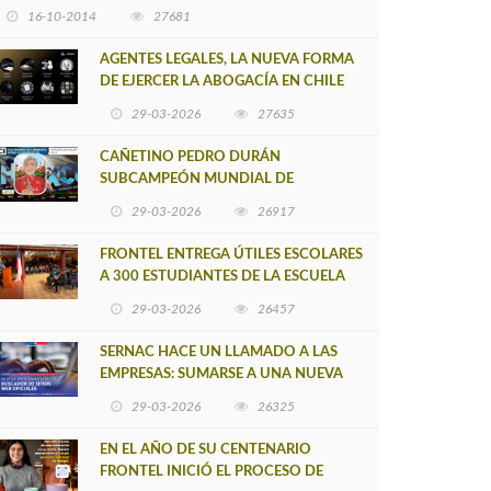
16-10-2014
27681
AGENTES LEGALES, LA NUEVA FORMA
DE EJERCER LA ABOGACÍA EN CHILE
29-03-2026
27635
CAÑETINO PEDRO DURÁN
SUBCAMPEÓN MUNDIAL DE
MOUNTAIN BIKE 2026
29-03-2026
26917
FRONTEL ENTREGA ÚTILES ESCOLARES
A 300 ESTUDIANTES DE LA ESCUELA
NUEVO TOQUI CAUPOLICÁN DE
29-03-2026
26457
CAÑETE
SERNAC HACE UN LLAMADO A LAS
EMPRESAS: SUMARSE A UNA NUEVA
HERRAMIENTA DE BUSCADOR DE
29-03-2026
26325
SITIOS WEB OFICIALES
EN EL AÑO DE SU CENTENARIO
FRONTEL INICIÓ EL PROCESO DE