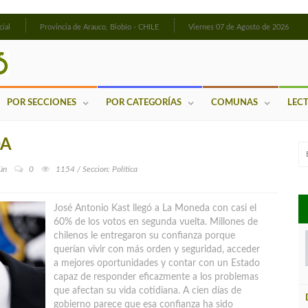
cial
Provincia de Arauco, Biobío - CHILE
Viernes 07 de Agosto de 2026
POR SECCIONES
POR CATEGORÍAS
COMUNAS
LEC
DA
ún
0
1154 / Seccion: Política
José Antonio Kast llegó a La Moneda con casi el
60% de los votos en segunda vuelta. Millones de
chilenos le entregaron su confianza porque
querían vivir con más orden y seguridad, acceder
a mejores oportunidades y contar con un Estado
capaz de responder eficazmente
a los problemas
que afectan su vida cotidiana. A cien días de
gobierno parece que esa confianza ha sido