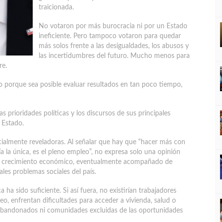
traicionada.
No votaron por más burocracia ni por un Estado
ineficiente. Pero tampoco votaron para quedar
más solos frente a las desigualdades, los abusos y
las incertidumbres del futuro. Mucho menos para
re.
porque sea posible evaluar resultados en tan poco tiempo,
as prioridades políticas y los discursos de sus principales
 Estado.
cialmente reveladoras. Al señalar que hay que “hacer más con
día la única, es el pleno empleo”, no expresa solo una opinión
l el crecimiento económico, eventualmente acompañado de
ales problemas sociales del país.
 ha sido suficiente. Si así fuera, no existirían trabajadores
eo, enfrentan dificultades para acceder a vivienda, salud o
s abandonados ni comunidades excluidas de las oportunidades