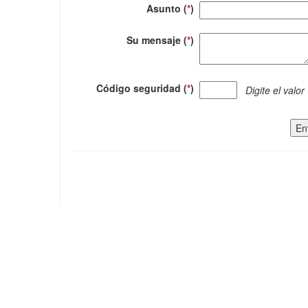
Asunto (
*
)
Su mensaje (
*
)
Código seguridad (
*
)
Digite el valor
En