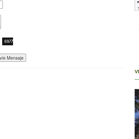
víe Mensaje
V