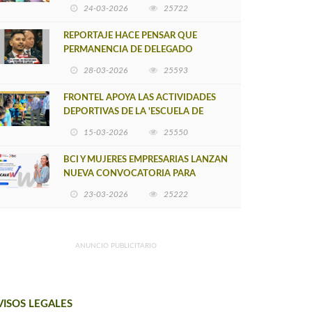
POSTULACIÓN A UNA NUEVA VERSIÓN
24-03-2026
25722
DE MUJERES CON ENERGÍA
REPORTAJE HACE PENSAR QUE
PERMANENCIA DE DELEGADO
PROVINCIAL DE ARAUCO SEA
28-03-2026
25593
INSOSTENIBLE
FRONTEL APOYA LAS ACTIVIDADES
DEPORTIVAS DE LA 'ESCUELA DE
FÚTBOL LOS ÁLAMOS'
15-03-2026
25550
BCI Y MUJERES EMPRESARIAS LANZAN
NUEVA CONVOCATORIA PARA
IMPULSAR EMPRENDIMIENTOS
23-03-2026
25222
LIDERADOS POR MUJERES
ANUNCIO PUBLICITARIO
VISOS LEGALES