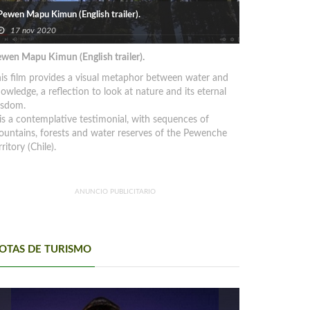
Pewen Mapu Kimun (English trailer).
17 nov 2020
wen Mapu Kimun (English trailer).
is film provides a visual metaphor between water and
owledge, a reflection to look at nature and its eternal
isdom.
 is a contemplative testimonial, with sequences of
untains, forests and water reserves of the Pewenche
rritory (Chile).
ANUNCIO PUBLICITARIO
OTAS DE TURISMO