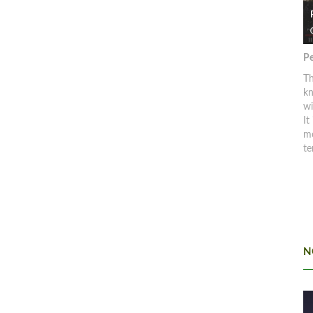
Pe
Th
kn
w
It
mo
te
N