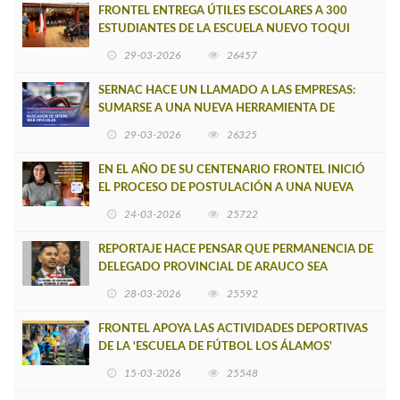
FRONTEL ENTREGA ÚTILES ESCOLARES A 300
ESTUDIANTES DE LA ESCUELA NUEVO TOQUI
CAUPOLICÁN DE CAÑETE
29-03-2026
26457
SERNAC HACE UN LLAMADO A LAS EMPRESAS:
SUMARSE A UNA NUEVA HERRAMIENTA DE
BUSCADOR DE SITIOS WEB OFICIALES
29-03-2026
26325
EN EL AÑO DE SU CENTENARIO FRONTEL INICIÓ
EL PROCESO DE POSTULACIÓN A UNA NUEVA
VERSIÓN DE MUJERES CON ENERGÍA
24-03-2026
25722
REPORTAJE HACE PENSAR QUE PERMANENCIA DE
DELEGADO PROVINCIAL DE ARAUCO SEA
INSOSTENIBLE
28-03-2026
25592
FRONTEL APOYA LAS ACTIVIDADES DEPORTIVAS
DE LA 'ESCUELA DE FÚTBOL LOS ÁLAMOS'
15-03-2026
25548