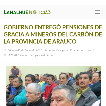
Toggl
navig
GOBIERNO ENTREGÓ PENSIONES DE
GRACIA A MINEROS DEL CARBÓN DE
LA PROVINCIA DE ARAUCO
Sábado 09 de Enero de 2016
Autor
Delegación Prov. Arauco
0
12990 / Seccion: Delegacion de Arauco