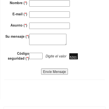
Nombre (
*
)
E-mail (
*
)
Asunto (
*
)
Su mensaje (
*
)
Código
Digite el valor
seguridad (
*
)
Envíe Mensaje