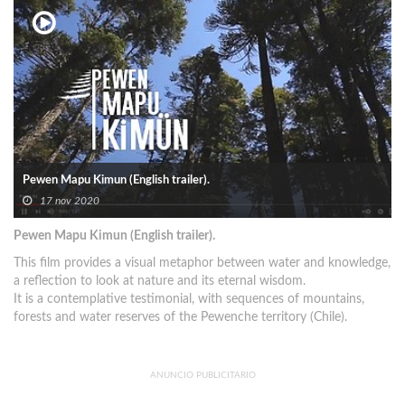
Pewen Mapu Kimun (English trailer).
17 nov 2020
Pewen Mapu Kimun (English trailer).
This film provides a visual metaphor between water and knowledge,
a reflection to look at nature and its eternal wisdom.
It is a contemplative testimonial, with sequences of mountains,
forests and water reserves of the Pewenche territory (Chile).
ANUNCIO PUBLICITARIO