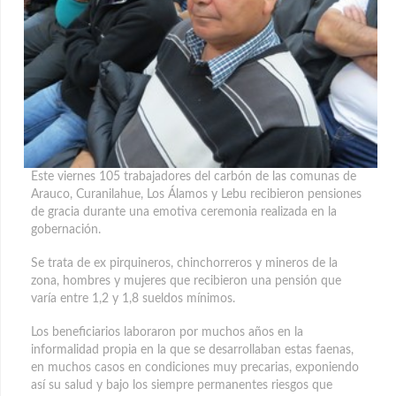
Este viernes 105 trabajadores del carbón de las comunas de
Arauco, Curanilahue, Los Álamos y Lebu recibieron pensiones
de gracia durante una emotiva ceremonia realizada en la
gobernación.
Se trata de ex pirquineros, chinchorreros y mineros de la
zona, hombres y mujeres que recibieron una pensión que
varía entre 1,2 y 1,8 sueldos mínimos.
Los beneficiarios laboraron por muchos años en la
informalidad propia en la que se desarrollaban estas faenas,
en muchos casos en condiciones muy precarias, exponiendo
así su salud y bajo los siempre permanentes riesgos que