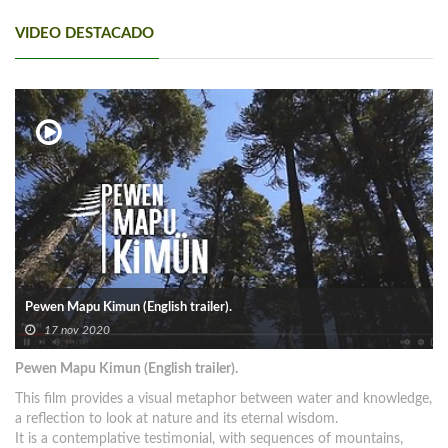
VIDEO DESTACADO
Pewen Mapu Kimun (English trailer).
17 nov 2020
Pewen Mapu Kimun (English trailer).
This film provides a visual metaphor between water and knowledge,
a reflection to look at nature and its eternal wisdom.
It is a contemplative testimonial, with sequences of mountains,