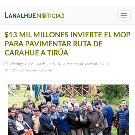
Toggl
navig
$13 MIL MILLONES INVIERTE EL MOP
PARA PAVIMENTAR RUTA DE
CARAHUE A TIRÚA
Domingo 10 de Julio de 2016
Autor
Prensa Nacional
0
12772 / Seccion: Economía