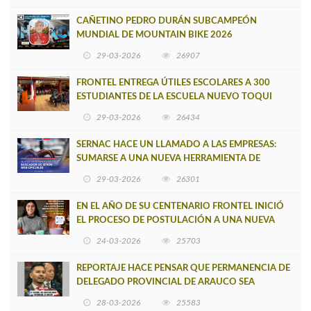
CAÑETINO PEDRO DURÁN SUBCAMPEÓN
MUNDIAL DE MOUNTAIN BIKE 2026
29-03-2026
26907
FRONTEL ENTREGA ÚTILES ESCOLARES A 300
ESTUDIANTES DE LA ESCUELA NUEVO TOQUI
CAUPOLICÁN DE CAÑETE
29-03-2026
26434
SERNAC HACE UN LLAMADO A LAS EMPRESAS:
SUMARSE A UNA NUEVA HERRAMIENTA DE
BUSCADOR DE SITIOS WEB OFICIALES
29-03-2026
26301
EN EL AÑO DE SU CENTENARIO FRONTEL INICIÓ
EL PROCESO DE POSTULACIÓN A UNA NUEVA
VERSIÓN DE MUJERES CON ENERGÍA
24-03-2026
25703
REPORTAJE HACE PENSAR QUE PERMANENCIA DE
DELEGADO PROVINCIAL DE ARAUCO SEA
INSOSTENIBLE
28-03-2026
25583