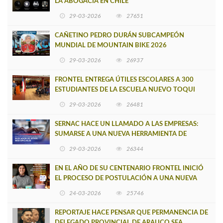
LA ABOGACÍA EN CHILE
29-03-2026
27651
CAÑETINO PEDRO DURÁN SUBCAMPEÓN
MUNDIAL DE MOUNTAIN BIKE 2026
29-03-2026
26937
FRONTEL ENTREGA ÚTILES ESCOLARES A 300
ESTUDIANTES DE LA ESCUELA NUEVO TOQUI
CAUPOLICÁN DE CAÑETE
29-03-2026
26481
SERNAC HACE UN LLAMADO A LAS EMPRESAS:
SUMARSE A UNA NUEVA HERRAMIENTA DE
BUSCADOR DE SITIOS WEB OFICIALES
29-03-2026
26344
EN EL AÑO DE SU CENTENARIO FRONTEL INICIÓ
EL PROCESO DE POSTULACIÓN A UNA NUEVA
VERSIÓN DE MUJERES CON ENERGÍA
24-03-2026
25746
REPORTAJE HACE PENSAR QUE PERMANENCIA DE
DELEGADO PROVINCIAL DE ARAUCO SEA