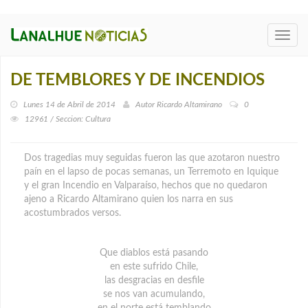
Toggl
navig
DE TEMBLORES Y DE INCENDIOS
Lunes 14 de Abril de 2014
Autor
Ricardo Altamirano
0
12961 / Seccion: Cultura
Dos tragedias muy seguidas fueron las que azotaron nuestro
paín en el lapso de pocas semanas, un Terremoto en Iquique
y el gran Incendio en Valparaíso, hechos que no quedaron
ajeno a Ricardo Altamirano quien los narra en sus
acostumbrados versos.
Que diablos está pasando
en este sufrido Chile,
las desgracias en desfile
se nos van acumulando,
en el norte está temblando