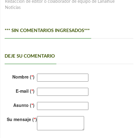
Redacción de editor o colaborador de equipo de Lanalhue
Noticias
*** SIN COMENTARIOS INGRESADOS***
DEJE SU COMENTARIO
Nombre (
*
)
E-mail (
*
)
Asunto (
*
)
Su mensaje (
*
)