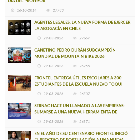
DIA DEL PROFESOR
16-10-2014
27783
AGENTES LEGALES, LA NUEVA FORMA DE EJERCER
LA ABOGACÍA EN CHILE
29-03-2026
27669
CAÑETINO PEDRO DURÁN SUBCAMPEÓN
MUNDIAL DE MOUNTAIN BIKE 2026
29-03-2026
26955
FRONTEL ENTREGA ÚTILES ESCOLARES A 300
ESTUDIANTES DE LA ESCUELA NUEVO TOQUI
CAUPOLICÁN DE CAÑETE
29-03-2026
26507
SERNAC HACE UN LLAMADO A LAS EMPRESAS:
SUMARSE A UNA NUEVA HERRAMIENTA DE
BUSCADOR DE SITIOS WEB OFICIALES
29-03-2026
26371
EN EL AÑO DE SU CENTENARIO FRONTEL INICIÓ