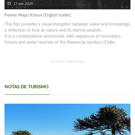
17 nov 2020
Pewen Mapu Kimun (English trailer).
This film provides a visual metaphor between water and knowledge,
a reflection to look at nature and its eternal wisdom.
It is a contemplative testimonial, with sequences of mountains,
forests and water reserves of the Pewenche territory (Chile).
ANUNCIO PUBLICITARIO
NOTAS DE TURISMO