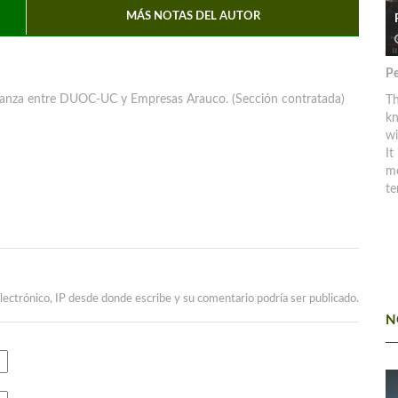
MÁS NOTAS DEL AUTOR
Pe
nza entre DUOC-UC y Empresas Arauco. (Sección contratada)
Th
kn
w
It
mo
te
lectrónico, IP desde donde escribe y su comentario podría ser publicado.
N