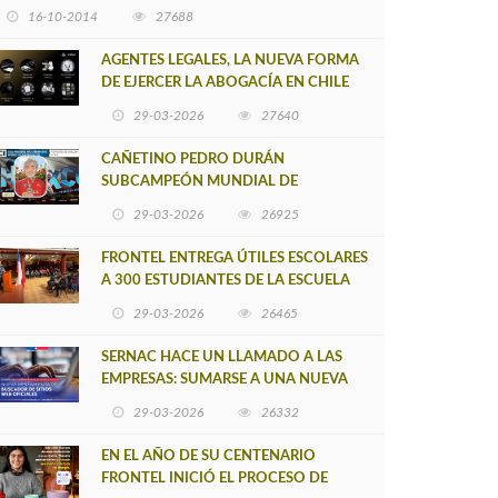
16-10-2014
27688
AGENTES LEGALES, LA NUEVA FORMA
DE EJERCER LA ABOGACÍA EN CHILE
29-03-2026
27640
CAÑETINO PEDRO DURÁN
SUBCAMPEÓN MUNDIAL DE
MOUNTAIN BIKE 2026
29-03-2026
26925
FRONTEL ENTREGA ÚTILES ESCOLARES
A 300 ESTUDIANTES DE LA ESCUELA
NUEVO TOQUI CAUPOLICÁN DE
29-03-2026
26465
CAÑETE
SERNAC HACE UN LLAMADO A LAS
EMPRESAS: SUMARSE A UNA NUEVA
HERRAMIENTA DE BUSCADOR DE
29-03-2026
26332
SITIOS WEB OFICIALES
EN EL AÑO DE SU CENTENARIO
FRONTEL INICIÓ EL PROCESO DE