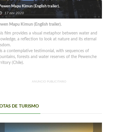
Pewen Mapu Kimun (English trailer).
17 nov 2020
wen Mapu Kimun (English trailer).
is film provides a visual metaphor between water and
owledge, a reflection to look at nature and its eternal
isdom.
 is a contemplative testimonial, with sequences of
untains, forests and water reserves of the Pewenche
rritory (Chile).
ANUNCIO PUBLICITARIO
OTAS DE TURISMO