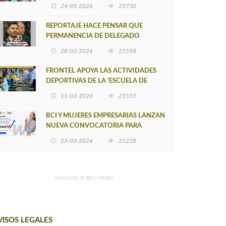
POSTULACIÓN A UNA NUEVA VERSIÓN
24-03-2026
25730
DE MUJERES CON ENERGÍA
REPORTAJE HACE PENSAR QUE
PERMANENCIA DE DELEGADO
PROVINCIAL DE ARAUCO SEA
28-03-2026
25598
INSOSTENIBLE
FRONTEL APOYA LAS ACTIVIDADES
DEPORTIVAS DE LA 'ESCUELA DE
FÚTBOL LOS ÁLAMOS'
15-03-2026
25555
BCI Y MUJERES EMPRESARIAS LANZAN
NUEVA CONVOCATORIA PARA
IMPULSAR EMPRENDIMIENTOS
23-03-2026
25228
LIDERADOS POR MUJERES
ANUNCIO PUBLICITARIO
VISOS LEGALES