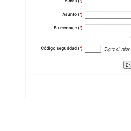
E-mail (
*
)
Asunto (
*
)
Su mensaje (
*
)
Código seguridad (
*
)
Digite el valor
En