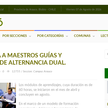
cial
Provincia de Arauco, Biobío - CHILE
Viernes 07 de Agosto de 2026
POR SECCIONES
POR CATEGORÍAS
COMUNAS
LEC
 A MAESTROS GUÍAS Y
DE ALTERNANCIA DUAL.
0
12755 / Seccion: Campus Arauco
Los módulos de aprendizajes, cuya duración es de
60 horas, se iniciaron en el mes de abril y
concluyen en agosto.
En el marco de un modelo de formación