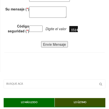
Su mensaje (
*
)
Código
Digite el valor
seguridad (
*
)
Envíe Mensaje
LO MÁS LEIDO
LO ÚLTIMO