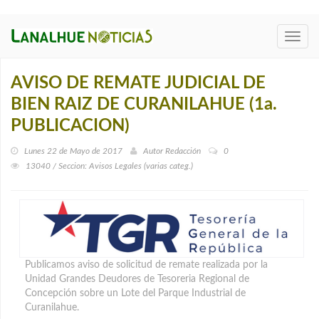
Toggl
navig
AVISO DE REMATE JUDICIAL DE
BIEN RAIZ DE CURANILAHUE (1a.
PUBLICACION)
Lunes 22 de Mayo de 2017
Autor
Redacción
0
13040 / Seccion: Avisos Legales (varias categ.)
Publicamos aviso de solicitud de remate realizada por la
Unidad Grandes Deudores de Tesoreria Regional de
Concepción sobre un Lote del Parque Industrial de
Curanilahue.