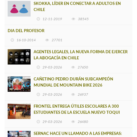
SKOKKA, LÍDER EN CONECTAR A ADULTOS EN
CHILE
12-11-2019
38545
DIA DEL PROFESOR
16-10-2014
27701
AGENTES LEGALES, LA NUEVA FORMA DE EJERCER
LA ABOGACÍA EN CHILE
29-03-2026
27650
CAÑETINO PEDRO DURÁN SUBCAMPEÓN
MUNDIAL DE MOUNTAIN BIKE 2026
29-03-2026
26937
FRONTEL ENTREGA ÚTILES ESCOLARES A 300
ESTUDIANTES DE LA ESCUELA NUEVO TOQUI
CAUPOLICÁN DE CAÑETE
29-03-2026
26480
SERNAC HACE UN LLAMADO A LAS EMPRESAS: