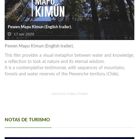
Pewen Mapu Kimun (English trailer).
17 nov 2020
Pewen Mapu Kimun (English trailer).
This film provides a visual metaphor between water and knowledge,
a reflection to look at nature and its eternal wisdom.
It is a contemplative testimonial, with sequences of mountains,
forests and water reserves of the Pewenche territory (Chile).
ANUNCIO PUBLICITARIO
NOTAS DE TURISMO