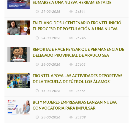
SUMARSE A UNA NUEVA HERRAMIENTA DE
BUSCADOR DE SITIOS WEB OFICIALES
29-03-2026
26344
EN EL AÑO DE SU CENTENARIO FRONTEL INICIÓ
EL PROCESO DE POSTULACIÓN A UNA NUEVA
VERSIÓN DE MUJERES CON ENERGÍA
24-03-2026
25746
REPORTAJE HACE PENSAR QUE PERMANENCIA DE
DELEGADO PROVINCIAL DE ARAUCO SEA
INSOSTENIBLE
28-03-2026
25608
FRONTEL APOYA LAS ACTIVIDADES DEPORTIVAS
DE LA 'ESCUELA DE FÚTBOL LOS ÁLAMOS'
15-03-2026
25566
BCI Y MUJERES EMPRESARIAS LANZAN NUEVA
CONVOCATORIA PARA IMPULSAR
EMPRENDIMIENTOS LIDERADOS POR MUJERES
23-03-2026
25239