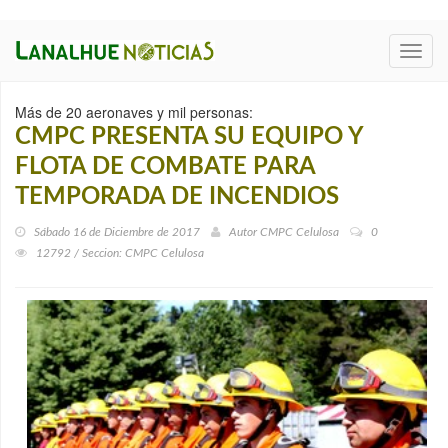
Toggl
navig
Más de 20 aeronaves y mil personas:
CMPC PRESENTA SU EQUIPO Y
FLOTA DE COMBATE PARA
TEMPORADA DE INCENDIOS
Sábado 16 de Diciembre de 2017
Autor
CMPC Celulosa
0
12792 / Seccion: CMPC Celulosa