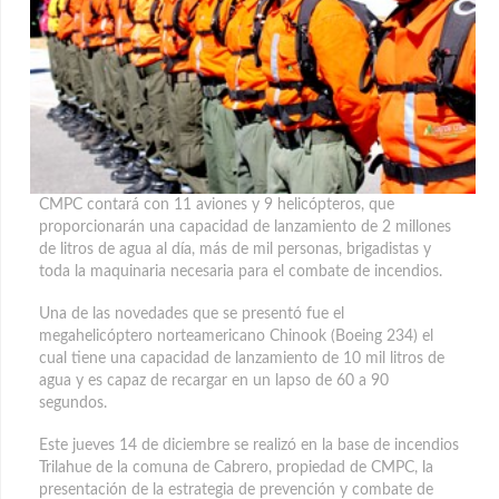
CMPC contará con 11 aviones y 9 helicópteros, que
proporcionarán una capacidad de lanzamiento de 2 millones
de litros de agua al día, más de mil personas, brigadistas y
toda la maquinaria necesaria para el combate de incendios.
Una de las novedades que se presentó fue el
megahelicóptero norteamericano Chinook (Boeing 234) el
cual tiene una capacidad de lanzamiento de 10 mil litros de
agua y es capaz de recargar en un lapso de 60 a 90
segundos.
Este jueves 14 de diciembre se realizó en la base de incendios
Trilahue de la comuna de Cabrero, propiedad de CMPC, la
presentación de la estrategia de prevención y combate de