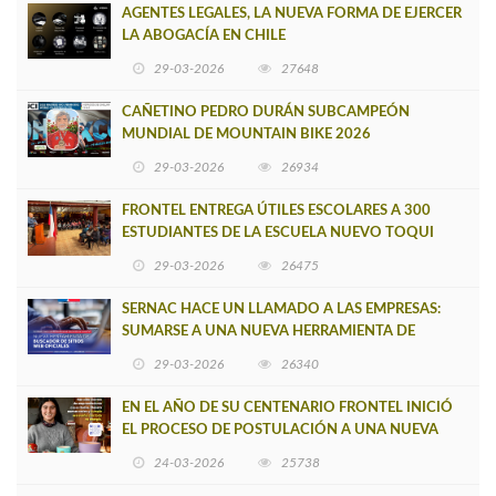
AGENTES LEGALES, LA NUEVA FORMA DE EJERCER
LA ABOGACÍA EN CHILE
29-03-2026
27648
CAÑETINO PEDRO DURÁN SUBCAMPEÓN
MUNDIAL DE MOUNTAIN BIKE 2026
29-03-2026
26934
FRONTEL ENTREGA ÚTILES ESCOLARES A 300
ESTUDIANTES DE LA ESCUELA NUEVO TOQUI
CAUPOLICÁN DE CAÑETE
29-03-2026
26475
SERNAC HACE UN LLAMADO A LAS EMPRESAS:
SUMARSE A UNA NUEVA HERRAMIENTA DE
BUSCADOR DE SITIOS WEB OFICIALES
29-03-2026
26340
EN EL AÑO DE SU CENTENARIO FRONTEL INICIÓ
EL PROCESO DE POSTULACIÓN A UNA NUEVA
VERSIÓN DE MUJERES CON ENERGÍA
24-03-2026
25738