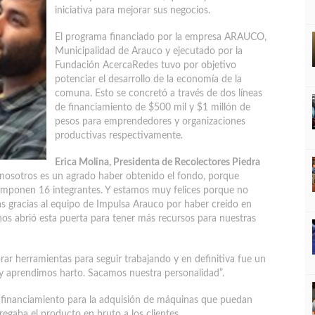
iniciativa para mejorar sus negocios.
El programa financiado por la empresa ARAUCO,
Municipalidad de Arauco y ejecutado por la
Fundación AcercaRedes tuvo por objetivo
potenciar el desarrollo de la economía de la
comuna. Esto se concretó a través de dos líneas
de financiamiento de $500 mil y $1 millón de
pesos para emprendedores y organizaciones
productivas respectivamente.
Erica Molina, Presidenta de Recolectores Piedra
 nosotros es un agrado haber obtenido el fondo, porque
omponen 16 integrantes. Y estamos muy felices porque no
as gracias al equipo de Impulsa Arauco por haber creído en
os abrió esta puerta para tener más recursos para nuestras
r herramientas para seguir trabajando y en definitiva fue un
 aprendimos harto. Sacamos nuestra personalidad”.
l financiamiento para la adquisión de máquinas que puedan
tregaba el producto en bruto a los clientes.