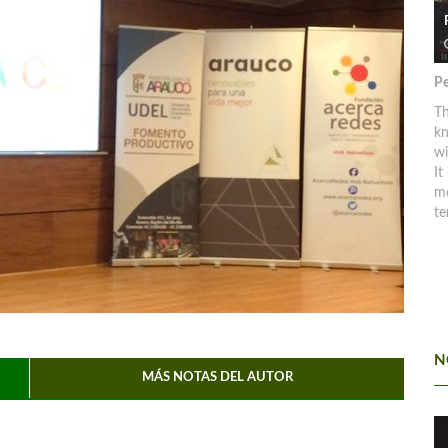
Pe
Th
kn
w
It
mo
te
N
MÁS NOTAS DEL AUTOR