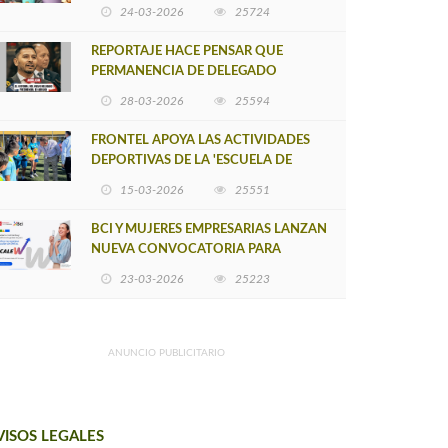
POSTULACIÓN A UNA NUEVA VERSIÓN
24-03-2026
25724
DE MUJERES CON ENERGÍA
REPORTAJE HACE PENSAR QUE
PERMANENCIA DE DELEGADO
PROVINCIAL DE ARAUCO SEA
28-03-2026
25594
INSOSTENIBLE
FRONTEL APOYA LAS ACTIVIDADES
DEPORTIVAS DE LA 'ESCUELA DE
FÚTBOL LOS ÁLAMOS'
15-03-2026
25551
BCI Y MUJERES EMPRESARIAS LANZAN
NUEVA CONVOCATORIA PARA
IMPULSAR EMPRENDIMIENTOS
23-03-2026
25223
LIDERADOS POR MUJERES
ANUNCIO PUBLICITARIO
VISOS LEGALES