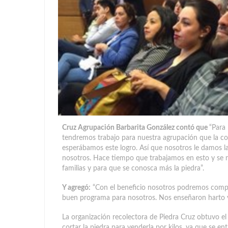
Cruz Agrupación Barbarita González contó que
“Para
tendremos trabajo para nuestra agrupación que la c
esperábamos este logro. Así que nosotros le damos l
nosotros. Hace tiempo que trabajamos en esto y se n
familias y para que se conosca más la piedra”.
Y agregó:
“Con el beneficio nosotros podremos compra
buen programa para nosotros. Nos enseñaron harto y
La organización recolectora de Piedra Cruz obtuvo e
cortar la piedra para venderla por kilos, ya que se en