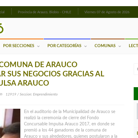
cial
Provincia de Arauco, Biobío - CHILE
Viernes 07 de Agosto de 2026
POR SECCIONES
POR CATEGORÍAS
COMUNAS
LEC
 COMUNA DE ARAUCO
 SUS NEGOCIOS GRACIAS AL
ULSA ARAUCO
12919 / Seccion: Emprendimiento
En el auditorio de la Municipalidad de Arauco se
realizó la ceremonia de cierre del Fondo
Concursable Impulsa Arauco 2017, en donde se
premió a los 44 ganadores de la comuna de
Arauco y sus alrededores, quienes postularon a la