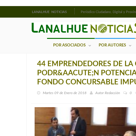
LANALHUE NOTICIAS
Periódico Ciudadano, Digital y Provin
POR ASOCIADOS
POR AUTORES
44 EMPRENDEDORES DE LA
PODR&AACUTE;N POTENCIAR
FONDO CONCURSABLE IMP
Martes 09 de Enero de 2018
Autor
Redacción
0