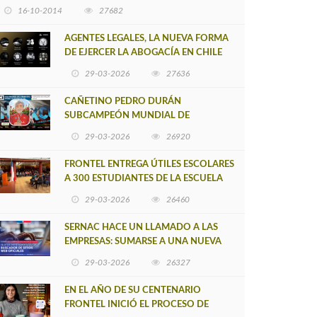
16-10-2014
27682
AGENTES LEGALES, LA NUEVA FORMA
DE EJERCER LA ABOGACÍA EN CHILE
29-03-2026
27636
CAÑETINO PEDRO DURÁN
SUBCAMPEÓN MUNDIAL DE
MOUNTAIN BIKE 2026
29-03-2026
26920
FRONTEL ENTREGA ÚTILES ESCOLARES
A 300 ESTUDIANTES DE LA ESCUELA
NUEVO TOQUI CAUPOLICÁN DE
29-03-2026
26460
CAÑETE
SERNAC HACE UN LLAMADO A LAS
EMPRESAS: SUMARSE A UNA NUEVA
HERRAMIENTA DE BUSCADOR DE
29-03-2026
26327
SITIOS WEB OFICIALES
EN EL AÑO DE SU CENTENARIO
FRONTEL INICIÓ EL PROCESO DE