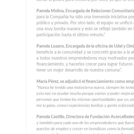
Pamela Molina, Encargada de Relaciones Comunitar
para la Compañía ha sido una tremenda iniciativa por
público y privado. Por otro lado, el equipo se unificó
una muy bonita manera y esto se reflejó también en 
participación hasta el último minuto.”
Pamela Lozano, Encargada de la oficina de Udel y Omi
beneficio a la comunidad y se concretó gracias a la
a todos nuestros emprendedores muy motivados por l
financiamiento, y hacerlos crecer para lograr futur
tener un mejor desarrollo de nuestra comuna”.
María Pérez, se adjudicó el financiamiento como emp
“Nunca he tenido una motosierra nueva, siempre he tenido 
esto nos va ayudar mucho porque vamos a poder mejorar e
personas que tenían las mismas oportunidades que yo, por
me lo gano, conocí experiencias bonitas y gente esforzada 
Pamela Castillo, Directora de Fundación AcercaRed
y también para cada uno de los emprendedores que fuero
puestos de empleo y crecer en temáticas como la formaliz