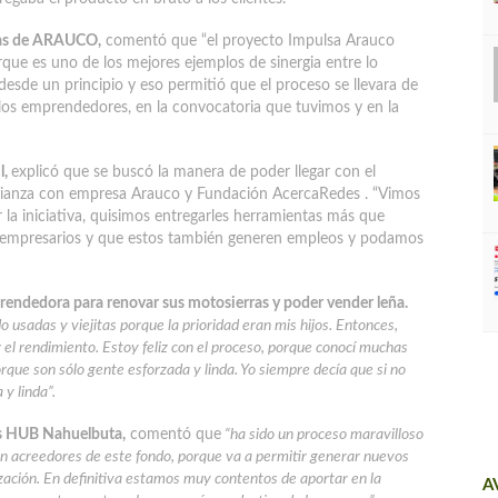
ias de ARAUCO,
comentó que “el proyecto Impulsa Arauco
que es uno de los mejores ejemplos de sinergia entre lo
 desde un principio y eso permitió que el proceso se llevara de
los emprendedores, en la convocatoria que tuvimos y en la
l,
explicó que se buscó la manera de poder llegar con el
 alianza con empresa Arauco y Fundación AcercaRedes . “Vimos
a iniciativa, quisimos entregarles herramientas más que
os empresarios y que estos también generen empleos y podamos
rendedora para renovar sus motosierras y poder vender leña.
usadas y viejitas porque la prioridad eran mis hijos. Entonces,
l rendimiento. Estoy feliz con el proceso, porque conocí muchas
que son sólo gente esforzada y linda. Yo siempre decía que si no
y linda”.
es HUB Nahuelbuta,
comentó que
“ha sido un proceso maravilloso
n acreedores de este fondo, porque va a permitir generar nuevos
ación. En definitiva estamos muy contentos de aportar en la
A