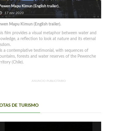
Pewen Mapu Kimun (English trailer).
17 nov 2020
wen Mapu Kimun (English trailer).
is film provides a visual metaphor between water and
owledge, a reflection to look at nature and its eternal
isdom.
 is a contemplative testimonial, with sequences of
untains, forests and water reserves of the Pewenche
rritory (Chile).
ANUNCIO PUBLICITARIO
OTAS DE TURISMO