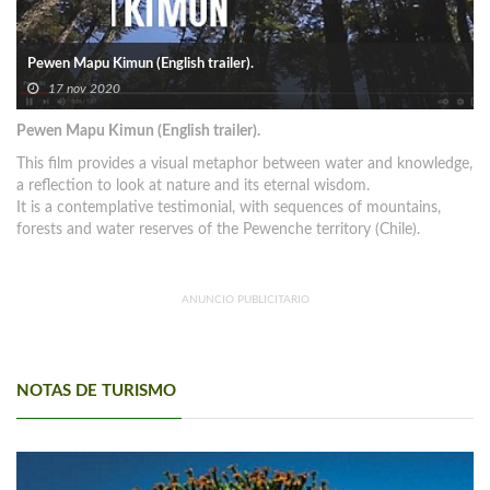
Pewen Mapu Kimun (English trailer).
17 nov 2020
Pewen Mapu Kimun (English trailer).
This film provides a visual metaphor between water and knowledge,
a reflection to look at nature and its eternal wisdom.
It is a contemplative testimonial, with sequences of mountains,
forests and water reserves of the Pewenche territory (Chile).
ANUNCIO PUBLICITARIO
NOTAS DE TURISMO