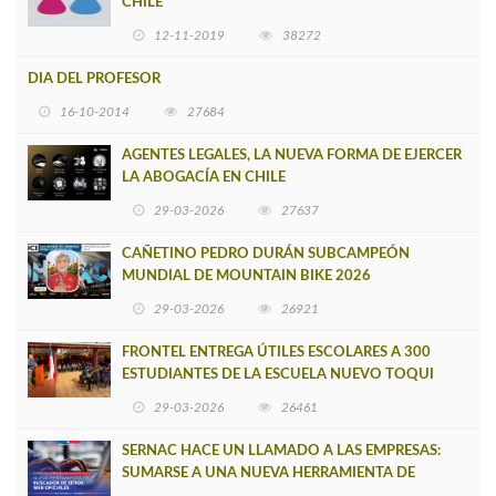
CHILE
12-11-2019
38272
DIA DEL PROFESOR
16-10-2014
27684
AGENTES LEGALES, LA NUEVA FORMA DE EJERCER
LA ABOGACÍA EN CHILE
29-03-2026
27637
CAÑETINO PEDRO DURÁN SUBCAMPEÓN
MUNDIAL DE MOUNTAIN BIKE 2026
29-03-2026
26921
FRONTEL ENTREGA ÚTILES ESCOLARES A 300
ESTUDIANTES DE LA ESCUELA NUEVO TOQUI
CAUPOLICÁN DE CAÑETE
29-03-2026
26461
SERNAC HACE UN LLAMADO A LAS EMPRESAS:
SUMARSE A UNA NUEVA HERRAMIENTA DE
BUSCADOR DE SITIOS WEB OFICIALES