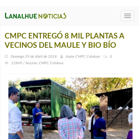
Toggl
navig
CMPC ENTREGÓ 8 MIL PLANTAS A
VECINOS DEL MAULE Y BIO BÍO
Domingo 29 de Abril de 2018
Autor
CMPC Celulosa
0
12849 / Seccion: CMPC Celulosa