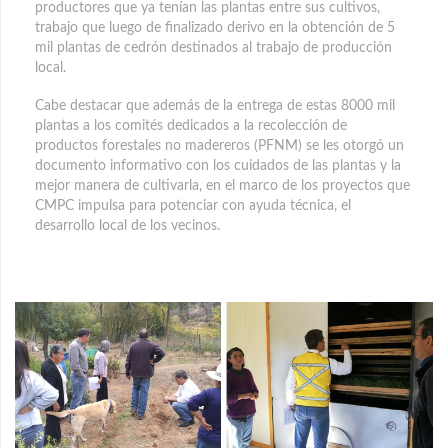
productores que ya tenían las plantas entre sus cultivos,
trabajo que luego de finalizado derivo en la obtención de 5
mil plantas de cedrón destinados al trabajo de producción
local.
Cabe destacar que además de la entrega de estas 8000 mil
plantas a los comités dedicados a la recolección de
productos forestales no madereros (PFNM) se les otorgó un
documento informativo con los cuidados de las plantas y la
mejor manera de cultivarla, en el marco de los proyectos que
CMPC impulsa para potenciar con ayuda técnica, el
desarrollo local de los vecinos.