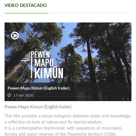
VIDEO DESTACADO
Pewen Mapu Kimun (English trailer).
17 nov 2020
Pewen Mapu Kimun (English trailer).
This film provides a visual metaphor between water and knowledge,
a reflection to look at nature and its eternal wisdom.
It is a contemplative testimonial, with sequences of mountains,
forests and water reserves of the Pewenche territory (Chile).