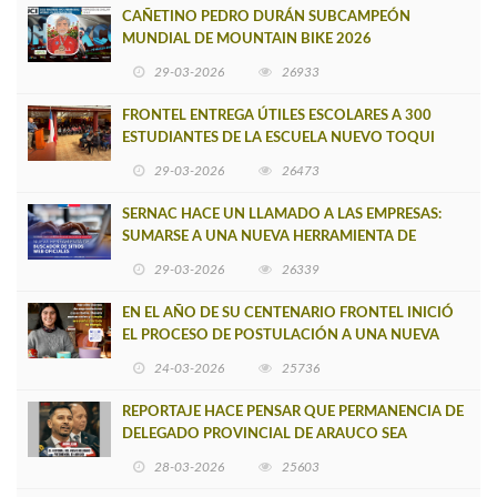
CAÑETINO PEDRO DURÁN SUBCAMPEÓN
MUNDIAL DE MOUNTAIN BIKE 2026
29-03-2026
26933
FRONTEL ENTREGA ÚTILES ESCOLARES A 300
ESTUDIANTES DE LA ESCUELA NUEVO TOQUI
CAUPOLICÁN DE CAÑETE
29-03-2026
26473
SERNAC HACE UN LLAMADO A LAS EMPRESAS:
SUMARSE A UNA NUEVA HERRAMIENTA DE
BUSCADOR DE SITIOS WEB OFICIALES
29-03-2026
26339
EN EL AÑO DE SU CENTENARIO FRONTEL INICIÓ
EL PROCESO DE POSTULACIÓN A UNA NUEVA
VERSIÓN DE MUJERES CON ENERGÍA
24-03-2026
25736
REPORTAJE HACE PENSAR QUE PERMANENCIA DE
DELEGADO PROVINCIAL DE ARAUCO SEA
INSOSTENIBLE
28-03-2026
25603