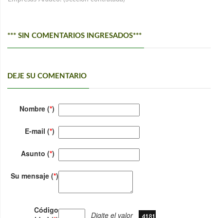
*** SIN COMENTARIOS INGRESADOS***
DEJE SU COMENTARIO
Nombre (
*
)
E-mail (
*
)
Asunto (
*
)
Su mensaje (
*
)
Código
Digite el valor