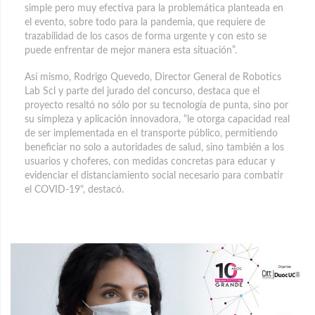
simple pero muy efectiva para la problemática planteada en
el evento, sobre todo para la pandemia, que requiere de
trazabilidad de los casos de forma urgente y con esto se
puede enfrentar de mejor manera esta situación”.
Así mismo, Rodrigo Quevedo, Director General de Robotics
Lab Scl y parte del jurado del concurso, destaca que el
proyecto resaltó no sólo por su tecnología de punta, sino por
su simpleza y aplicación innovadora, “le otorga capacidad real
de ser implementada en el transporte público, permitiendo
beneficiar no solo a autoridades de salud, sino también a los
usuarios y choferes, con medidas concretas para educar y
evidenciar el distanciamiento social necesario para combatir
el COVID-19", destacó.