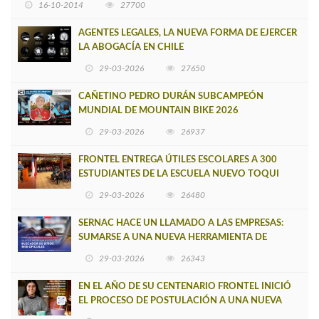
16-10-2014
27700
AGENTES LEGALES, LA NUEVA FORMA DE EJERCER
LA ABOGACÍA EN CHILE
29-03-2026
27650
CAÑETINO PEDRO DURÁN SUBCAMPEÓN
MUNDIAL DE MOUNTAIN BIKE 2026
29-03-2026
26937
FRONTEL ENTREGA ÚTILES ESCOLARES A 300
ESTUDIANTES DE LA ESCUELA NUEVO TOQUI
CAUPOLICÁN DE CAÑETE
29-03-2026
26480
SERNAC HACE UN LLAMADO A LAS EMPRESAS:
SUMARSE A UNA NUEVA HERRAMIENTA DE
BUSCADOR DE SITIOS WEB OFICIALES
29-03-2026
26343
EN EL AÑO DE SU CENTENARIO FRONTEL INICIÓ
EL PROCESO DE POSTULACIÓN A UNA NUEVA
VERSIÓN DE MUJERES CON ENERGÍA