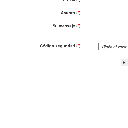
Asunto (
*
)
Su mensaje (
*
)
Código seguridad (
*
)
Digite el valor
En