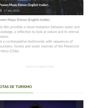
Pewen Mapu Kimun (English trailer).
17 nov 2020
wen Mapu Kimun (English trailer).
is film provides a visual metaphor between water and
owledge, a reflection to look at nature and its eternal
isdom.
 is a contemplative testimonial, with sequences of
untains, forests and water reserves of the Pewenche
rritory (Chile).
ANUNCIO PUBLICITARIO
OTAS DE TURISMO