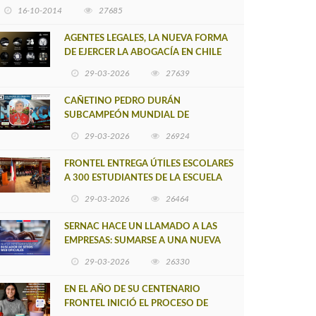
16-10-2014
27685
AGENTES LEGALES, LA NUEVA FORMA
DE EJERCER LA ABOGACÍA EN CHILE
29-03-2026
27639
CAÑETINO PEDRO DURÁN
SUBCAMPEÓN MUNDIAL DE
MOUNTAIN BIKE 2026
29-03-2026
26924
FRONTEL ENTREGA ÚTILES ESCOLARES
A 300 ESTUDIANTES DE LA ESCUELA
NUEVO TOQUI CAUPOLICÁN DE
29-03-2026
26464
CAÑETE
SERNAC HACE UN LLAMADO A LAS
EMPRESAS: SUMARSE A UNA NUEVA
HERRAMIENTA DE BUSCADOR DE
29-03-2026
26330
SITIOS WEB OFICIALES
EN EL AÑO DE SU CENTENARIO
FRONTEL INICIÓ EL PROCESO DE