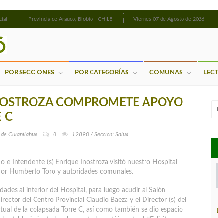
cial
Provincia de Arauco, Biobío - CHILE
Viernes 07 de Agosto de 2026
POR SECCIONES
POR CATEGORÍAS
COMUNAS
LEC
 INOSTROZA COMPROMETE APOYO
 C
l de Curanilahue
0
12890 / Seccion: Salud
o e Intendente (s) Enrique Inostroza visitó nuestro Hospital
ador Humberto Toro y autoridades comunales.
idades al interior del Hospital, para luego acudir al Salón
irector del Centro Provincial Claudio Baeza y el Director (s) del
ctual de la colapsada Torre C
, así como también se dio espacio