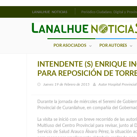
LANALHUE NOTICIAS
Periódico Ciudadano, Digital y Provin
POR ASOCIADOS
POR AUTORES
INTENDENTE (S) ENRIQUE
PARA REPOSICIÓN DE TORRE
Jueves 19 de Febrero de 2015
Autor
Hospital Provincia
Durante la jornada de miércoles el Seremi de Gobiern
Provincial de Curanilahue, en compañía del Gobern
La visita se inició con un breve recorrido de las autor
Multiuso del Centro Provincial para revisar, junto al D
Servicio de Salud Arauco Álvaro Pérez, la situación a