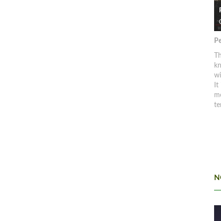
Pe
Th
kn
w
It
mo
te
N