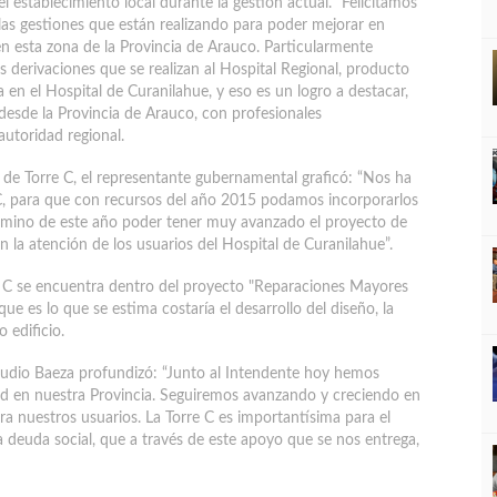
l establecimiento local durante la gestión actual. “Felicitamos
 las gestiones que están realizando para poder mejorar en
en esta zona de la Provincia de Arauco. Particularmente
derivaciones que se realizan al Hospital Regional, producto
 en el Hospital de Curanilahue, y eso es un logro a destacar,
 desde la Provincia de Arauco, con profesionales
utoridad regional.
de Torre C, el representante gubernamental graficó: “Nos ha
C, para que con recursos del año 2015 podamos incorporarlos
 término de este año poder tener muy avanzado el proyecto de
 la atención de los usuarios del Hospital de Curanilahue”.
re C se encuentra dentro del proyecto "Reparaciones Mayores
es lo que se estima costaría el desarrollo del diseño, la
 edificio.
Claudio Baeza profundizó: “Junto al Intendente hoy hemos
ud en nuestra Provincia. Seguiremos avanzando y creciendo en
ra nuestros usuarios. La Torre C es importantísima para el
 deuda social, que a través de este apoyo que se nos entrega,