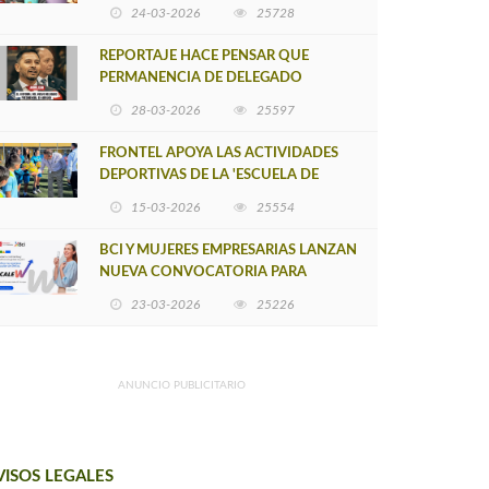
POSTULACIÓN A UNA NUEVA VERSIÓN
24-03-2026
25728
DE MUJERES CON ENERGÍA
REPORTAJE HACE PENSAR QUE
PERMANENCIA DE DELEGADO
PROVINCIAL DE ARAUCO SEA
28-03-2026
25597
INSOSTENIBLE
FRONTEL APOYA LAS ACTIVIDADES
DEPORTIVAS DE LA 'ESCUELA DE
FÚTBOL LOS ÁLAMOS'
15-03-2026
25554
BCI Y MUJERES EMPRESARIAS LANZAN
NUEVA CONVOCATORIA PARA
IMPULSAR EMPRENDIMIENTOS
23-03-2026
25226
LIDERADOS POR MUJERES
ANUNCIO PUBLICITARIO
VISOS LEGALES