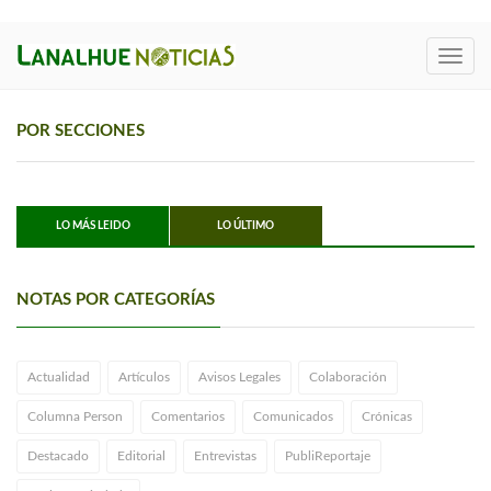
Toggl
navig
POR SECCIONES
LO MÁS LEIDO
LO ÚLTIMO
NOTAS POR CATEGORÍAS
Actualidad
Artículos
Avisos Legales
Colaboración
Columna Person
Comentarios
Comunicados
Crónicas
Destacado
Editorial
Entrevistas
PubliReportaje