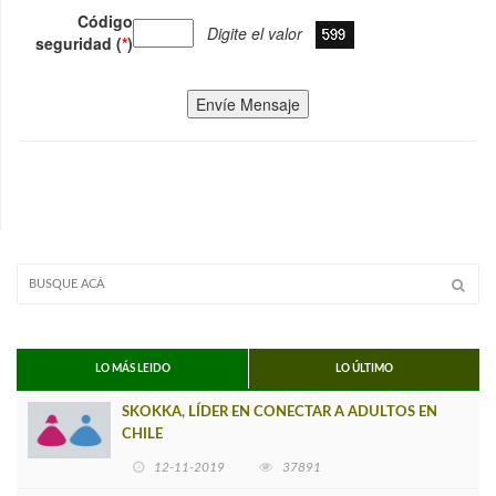
Código
Digite el valor
seguridad (
*
)
Envíe Mensaje
LO MÁS LEIDO
LO ÚLTIMO
SKOKKA, LÍDER EN CONECTAR A ADULTOS EN
CHILE
12-11-2019
37891