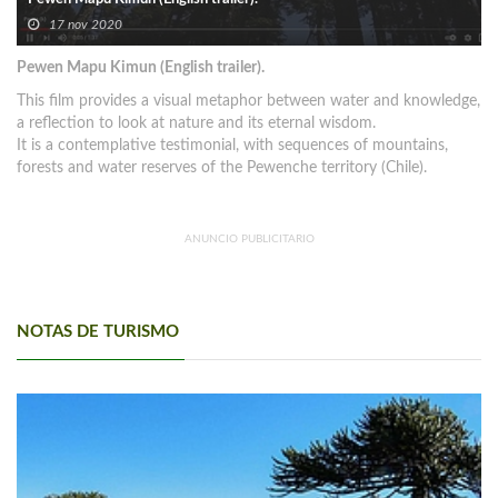
17 nov 2020
Pewen Mapu Kimun (English trailer).
This film provides a visual metaphor between water and knowledge,
a reflection to look at nature and its eternal wisdom.
It is a contemplative testimonial, with sequences of mountains,
forests and water reserves of the Pewenche territory (Chile).
ANUNCIO PUBLICITARIO
NOTAS DE TURISMO