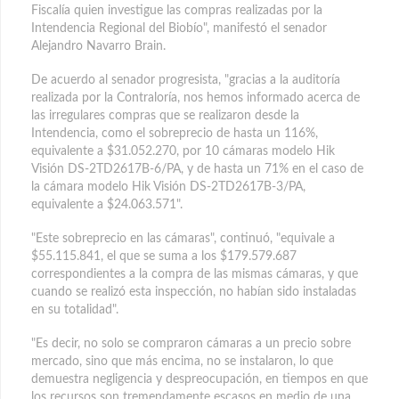
Fiscalía quien investigue las compras realizadas por la
Intendencia Regional del Biobío", manifestó el senador
Alejandro Navarro Brain.
De acuerdo al senador progresista, "gracias a la auditoría
realizada por la Contraloría, nos hemos informado acerca de
las irregulares compras que se realizaron desde la
Intendencia, como el sobreprecio de hasta un 116%,
equivalente a $31.052.270, por 10 cámaras modelo Hik
Visión DS-2TD2617B-6/PA, y de hasta un 71% en el caso de
la cámara modelo Hik Visión DS-2TD2617B-3/PA,
equivalente a $24.063.571".
"Este sobreprecio en las cámaras", continuó, "equivale a
$55.115.841, el que se suma a los $179.579.687
correspondientes a la compra de las mismas cámaras, y que
cuando se realizó esta inspección, no habían sido instaladas
en su totalidad".
"Es decir, no solo se compraron cámaras a un precio sobre
mercado, sino que más encima, no se instalaron, lo que
demuestra negligencia y despreocupación, en tiempos en que
los recursos son tremendamente escasos en medio de una