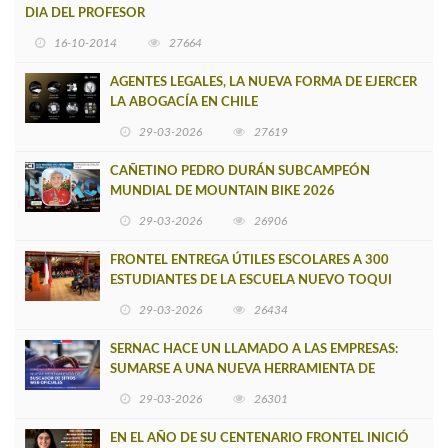
DIA DEL PROFESOR
16-10-2014
27664
AGENTES LEGALES, LA NUEVA FORMA DE EJERCER
LA ABOGACÍA EN CHILE
29-03-2026
27619
CAÑETINO PEDRO DURÁN SUBCAMPEÓN
MUNDIAL DE MOUNTAIN BIKE 2026
29-03-2026
26906
FRONTEL ENTREGA ÚTILES ESCOLARES A 300
ESTUDIANTES DE LA ESCUELA NUEVO TOQUI
CAUPOLICÁN DE CAÑETE
29-03-2026
26434
SERNAC HACE UN LLAMADO A LAS EMPRESAS:
SUMARSE A UNA NUEVA HERRAMIENTA DE
BUSCADOR DE SITIOS WEB OFICIALES
29-03-2026
26301
EN EL AÑO DE SU CENTENARIO FRONTEL INICIÓ