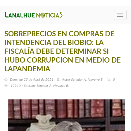
Toggl
navig
SOBREPRECIOS EN COMPRAS DE
INTENDENCIA DEL BIOBIO: LA
FISCALÍA DEBE DETERMINAR SI
HUBO CORRUPCION EN MEDIO DE
LAPANDEMIA
Domingo 25 de Abril de 2021
Autor
Senador A. Navarro B.
0
12910 / Seccion: Senador A. Navarro B.