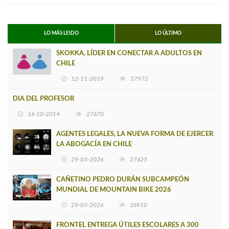
LO MÁS LEIDO
LO ÚLTIMO
SKOKKA, LÍDER EN CONECTAR A ADULTOS EN
CHILE
12-11-2019
37972
DIA DEL PROFESOR
16-10-2014
27670
AGENTES LEGALES, LA NUEVA FORMA DE EJERCER
LA ABOGACÍA EN CHILE
29-03-2026
27625
CAÑETINO PEDRO DURÁN SUBCAMPEÓN
MUNDIAL DE MOUNTAIN BIKE 2026
29-03-2026
26910
FRONTEL ENTREGA ÚTILES ESCOLARES A 300