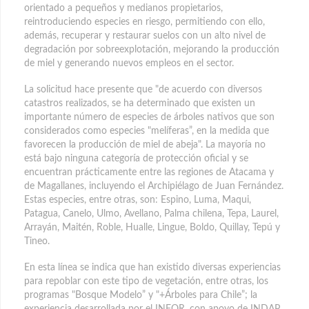
orientado a pequeños y medianos propietarios,
reintroduciendo especies en riesgo, permitiendo con ello,
además, recuperar y restaurar suelos con un alto nivel de
degradación por sobreexplotación, mejorando la producción
de miel y generando nuevos empleos en el sector.
La solicitud hace presente que "de acuerdo con diversos
catastros realizados, se ha determinado que existen un
importante número de especies de árboles nativos que son
considerados como especies "melíferas”, en la medida que
favorecen la producción de miel de abeja". La mayoría no
está bajo ninguna categoría de protección oficial y se
encuentran prácticamente entre las regiones de Atacama y
de Magallanes, incluyendo el Archipiélago de Juan Fernández.
Estas especies, entre otras, son: Espino, Luma, Maqui,
Patagua, Canelo, Ulmo, Avellano, Palma chilena, Tepa, Laurel,
Arrayán, Maitén, Roble, Hualle, Lingue, Boldo, Quillay, Tepú y
Tineo.
En esta línea se indica que han existido diversas experiencias
para repoblar con este tipo de vegetación, entre otras, los
programas "Bosque Modelo” y "+Árboles para Chile”; la
experiencia desarrollada por el INFOR, con apoyo de INDAP