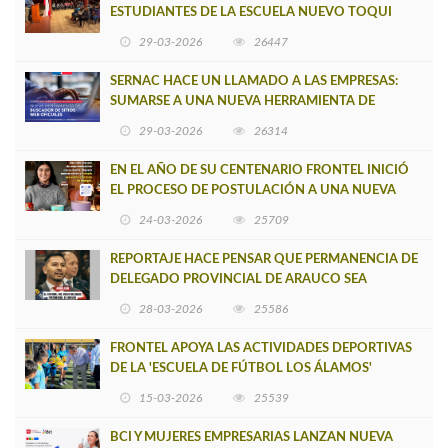
ESTUDIANTES DE LA ESCUELA NUEVO TOQUI
CAUPOLICÁN DE CAÑETE
29-03-2026
26447
SERNAC HACE UN LLAMADO A LAS EMPRESAS:
SUMARSE A UNA NUEVA HERRAMIENTA DE
BUSCADOR DE SITIOS WEB OFICIALES
29-03-2026
26314
EN EL AÑO DE SU CENTENARIO FRONTEL INICIÓ
EL PROCESO DE POSTULACIÓN A UNA NUEVA
VERSIÓN DE MUJERES CON ENERGÍA
24-03-2026
25709
REPORTAJE HACE PENSAR QUE PERMANENCIA DE
DELEGADO PROVINCIAL DE ARAUCO SEA
INSOSTENIBLE
28-03-2026
25586
FRONTEL APOYA LAS ACTIVIDADES DEPORTIVAS
DE LA 'ESCUELA DE FÚTBOL LOS ÁLAMOS'
15-03-2026
25539
BCI Y MUJERES EMPRESARIAS LANZAN NUEVA