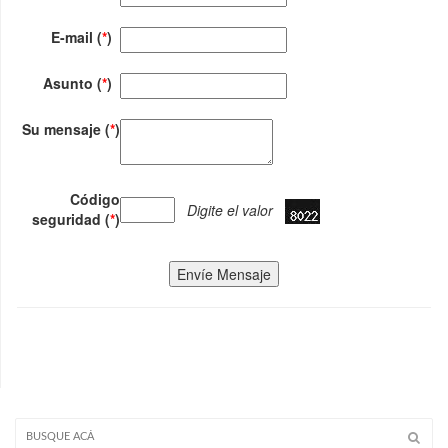
E-mail (
*
)
Asunto (
*
)
Su mensaje (
*
)
Código
Digite el valor
seguridad (
*
)
Envíe Mensaje