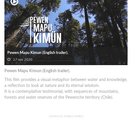
Pewen Mapu Kimun (English trailer).
17 nov 2020
Pewen Mapu Kimun (English trailer).
This film provides a visual metaphor between water and knowledge,
a reflection to look at nature and its eternal wisdom.
It is a contemplative testimonial, with sequences of mountains,
forests and water reserves of the Pewenche territory (Chile).
ANUNCIO PUBLICITARIO