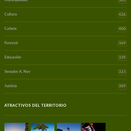
Municipalidad
505
Cultura
426
Cañete
400
Forestal
369
Educación
339
Senador A. Nav
323
Justicia
309
ATRACTIVOS DEL TERRITORIO