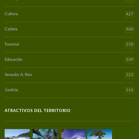
Cultura
427
Cañete
400
Forestal
370
Educación
339
Senador A. Nav
323
Justicia
310
ATRACTIVOS DEL TERRITORIO