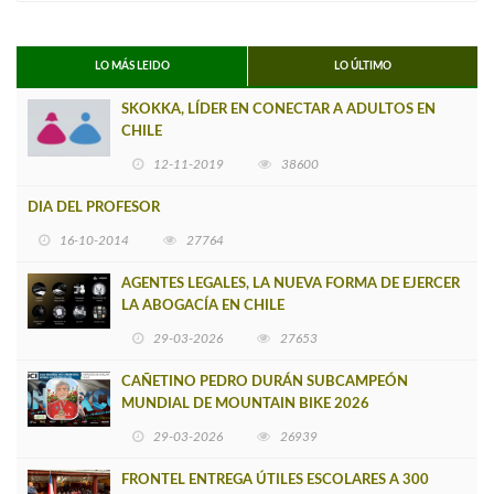
LO MÁS LEIDO
LO ÚLTIMO
SKOKKA, LÍDER EN CONECTAR A ADULTOS EN
CHILE
12-11-2019
38600
DIA DEL PROFESOR
16-10-2014
27764
AGENTES LEGALES, LA NUEVA FORMA DE EJERCER
LA ABOGACÍA EN CHILE
29-03-2026
27653
CAÑETINO PEDRO DURÁN SUBCAMPEÓN
MUNDIAL DE MOUNTAIN BIKE 2026
29-03-2026
26939
FRONTEL ENTREGA ÚTILES ESCOLARES A 300