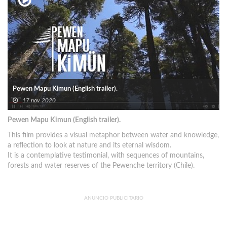
Pewen Mapu Kimun (English trailer).
17 nov 2020
Pewen Mapu Kimun (English trailer).
This film provides a visual metaphor between water and knowledge,
a reflection to look at nature and its eternal wisdom.
It is a contemplative testimonial, with sequences of mountains,
forests and water reserves of the Pewenche territory (Chile).
ANUNCIO PUBLICITARIO