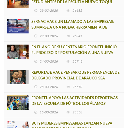
ESTUDIANTES DE LA ESCUELA NUEVO TOQUI
CAUPOLICÁN DE CAÑETE
29-03-2026
26482
SERNAC HACE UN LLAMADO A LAS EMPRESAS:
SUMARSE A UNA NUEVA HERRAMIENTA DE
BUSCADOR DE SITIOS WEB OFICIALES
29-03-2026
26345
EN EL AÑO DE SU CENTENARIO FRONTEL INICIÓ
EL PROCESO DE POSTULACIÓN A UNA NUEVA
VERSIÓN DE MUJERES CON ENERGÍA
24-03-2026
25748
REPORTAJE HACE PENSAR QUE PERMANENCIA DE
DELEGADO PROVINCIAL DE ARAUCO SEA
INSOSTENIBLE
28-03-2026
25610
FRONTEL APOYA LAS ACTIVIDADES DEPORTIVAS
DE LA 'ESCUELA DE FÚTBOL LOS ÁLAMOS'
15-03-2026
25568
BCI Y MUJERES EMPRESARIAS LANZAN NUEVA