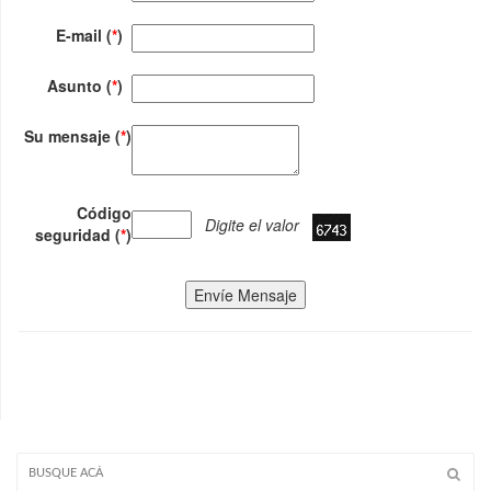
E-mail (
*
)
Asunto (
*
)
Su mensaje (
*
)
Código
Digite el valor
seguridad (
*
)
Envíe Mensaje