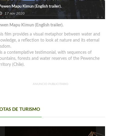
Pewen Mapu Kimun (English trailer).
17 nov 2020
wen Mapu Kimun (English trailer).
is film provides a visual metaphor between water and
owledge, a reflection to look at nature and its eternal
isdom.
 is a contemplative testimonial, with sequences of
untains, forests and water reserves of the Pewenche
rritory (Chile).
ANUNCIO PUBLICITARIO
OTAS DE TURISMO