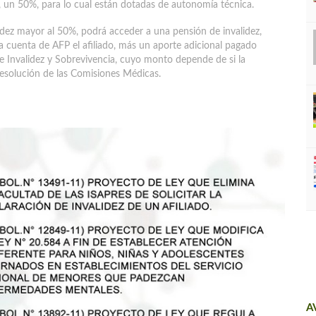
 un 50%, para lo cual están dotadas de autonomía técnica.
lidez mayor al 50%, podrá acceder a una pensión de invalidez,
la cuenta de AFP el afiliado, más un aporte adicional pagado
de Invalidez y Sobrevivencia, cuyo monto depende de si la
a resolución de las Comisiones Médicas.
A