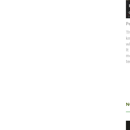
Pe
Th
kn
w
It
mo
te
N