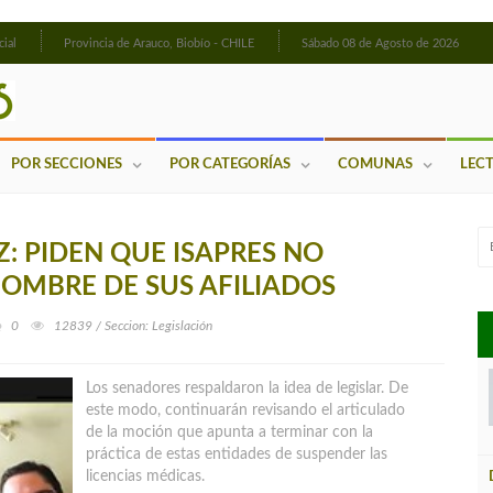
cial
Provincia de Arauco, Biobío - CHILE
Sábado 08 de Agosto de 2026
POR SECCIONES
POR CATEGORÍAS
COMUNAS
LEC
: PIDEN QUE ISAPRES NO
NOMBRE DE SUS AFILIADOS
0
12839 / Seccion: Legislación
Los senadores respaldaron la idea de legislar. De
este modo, continuarán revisando el articulado
de la moción que apunta a terminar con la
práctica de estas entidades de suspender las
licencias médicas.