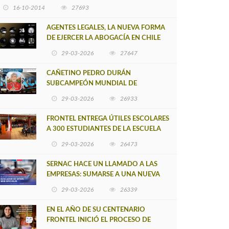
16-10-2014
27693
AGENTES LEGALES, LA NUEVA FORMA
DE EJERCER LA ABOGACÍA EN CHILE
29-03-2026
27647
CAÑETINO PEDRO DURÁN
SUBCAMPEÓN MUNDIAL DE
MOUNTAIN BIKE 2026
29-03-2026
26933
FRONTEL ENTREGA ÚTILES ESCOLARES
A 300 ESTUDIANTES DE LA ESCUELA
NUEVO TOQUI CAUPOLICÁN DE
29-03-2026
26473
CAÑETE
SERNAC HACE UN LLAMADO A LAS
EMPRESAS: SUMARSE A UNA NUEVA
HERRAMIENTA DE BUSCADOR DE
29-03-2026
26339
SITIOS WEB OFICIALES
EN EL AÑO DE SU CENTENARIO
FRONTEL INICIÓ EL PROCESO DE