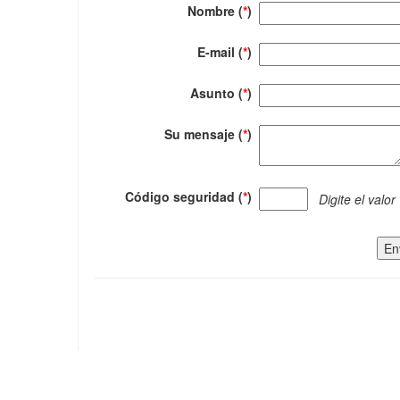
Nombre (
*
)
E-mail (
*
)
Asunto (
*
)
Su mensaje (
*
)
Código seguridad (
*
)
Digite el valor
En