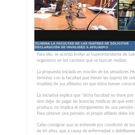
Para ello, se acordó invitar al Superintendente de Salu
organismo en los cambios que se buscan realizar.
La propuesta iniciada en moción de los senadores Pe
terminar con la facultad que tienen las isapres de sol
invalidez de sus afiliados sin que éstos tomen conoci
La iniciativa explica que “dicha facultad no tiene por 
sino dejar de pagar las licencias médicas de que esté
produce, no implica el otorgamiento de una pensión d
Para obtener una pensión, el propio afiliado debe inic
Cabe consignar que se entiende por condición de inv
de 65 años, que a causa de enfermedad o debilitamie