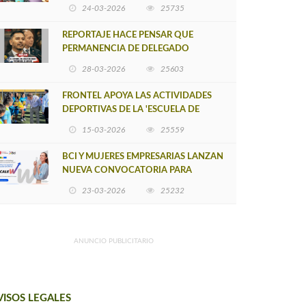
POSTULACIÓN A UNA NUEVA VERSIÓN
24-03-2026
25735
DE MUJERES CON ENERGÍA
REPORTAJE HACE PENSAR QUE
PERMANENCIA DE DELEGADO
PROVINCIAL DE ARAUCO SEA
28-03-2026
25603
INSOSTENIBLE
FRONTEL APOYA LAS ACTIVIDADES
DEPORTIVAS DE LA 'ESCUELA DE
FÚTBOL LOS ÁLAMOS'
15-03-2026
25559
BCI Y MUJERES EMPRESARIAS LANZAN
NUEVA CONVOCATORIA PARA
IMPULSAR EMPRENDIMIENTOS
23-03-2026
25232
LIDERADOS POR MUJERES
ANUNCIO PUBLICITARIO
VISOS LEGALES