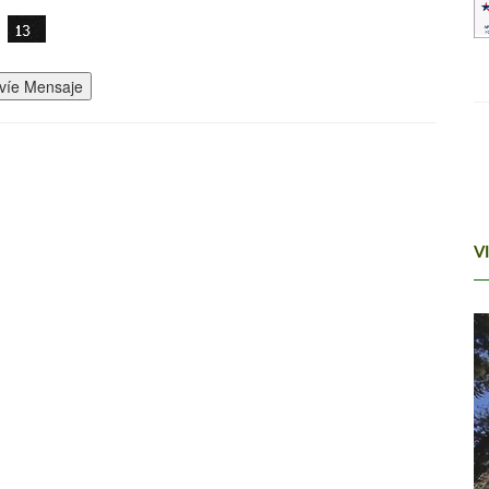
víe Mensaje
V