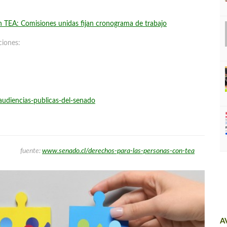
n TEA: Comisiones unidas fijan cronograma de trabajo
ciones:
audiencias-publicas-del-senado
fuente:
www.senado.cl/derechos-para-las-personas-con-tea
A