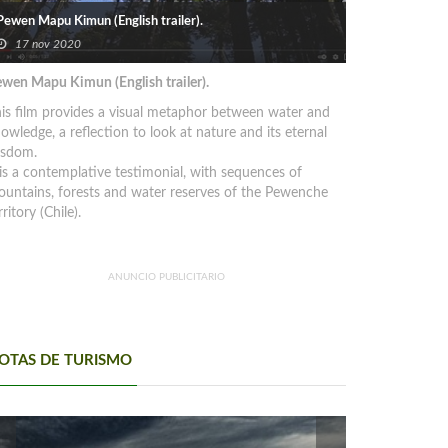
Pewen Mapu Kimun (English trailer).
17 nov 2020
wen Mapu Kimun (English trailer).
is film provides a visual metaphor between water and
owledge, a reflection to look at nature and its eternal
isdom.
 is a contemplative testimonial, with sequences of
untains, forests and water reserves of the Pewenche
rritory (Chile).
ANUNCIO PUBLICITARIO
OTAS DE TURISMO