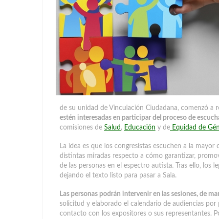
de su unidad de Vinculación Ciudadana, comenzó a re
estén interesadas en participar del proceso de escuch
comisiones de
Salud
,
Educación
y de
Equidad de Gé
La idea es que los congresistas escuchen a la mayor 
distintas miradas respecto a cómo garantizar, promove
de las personas en el espectro autista. Tras ello, los l
dejando el texto listo para pasar a Sala.
Las personas podrán intervenir en las sesiones, de ma
solicitud y elaborado el calendario de audiencias por 
contacto con los expositores o sus representantes. Po