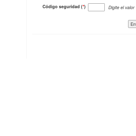
Código seguridad (
*
)
Digite el valor
En