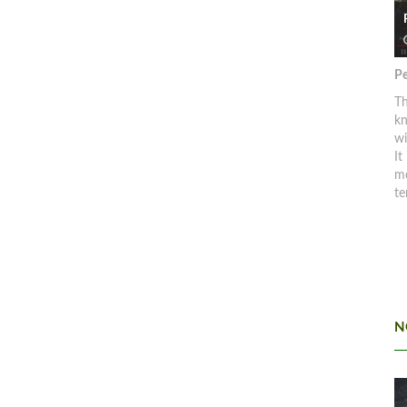
Pe
Th
kn
w
It
mo
te
N