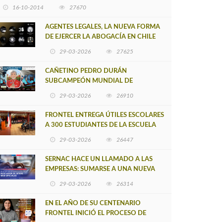
16-10-2014
27670
AGENTES LEGALES, LA NUEVA FORMA
DE EJERCER LA ABOGACÍA EN CHILE
29-03-2026
27625
CAÑETINO PEDRO DURÁN
SUBCAMPEÓN MUNDIAL DE
MOUNTAIN BIKE 2026
29-03-2026
26910
FRONTEL ENTREGA ÚTILES ESCOLARES
A 300 ESTUDIANTES DE LA ESCUELA
NUEVO TOQUI CAUPOLICÁN DE
29-03-2026
26447
CAÑETE
SERNAC HACE UN LLAMADO A LAS
EMPRESAS: SUMARSE A UNA NUEVA
HERRAMIENTA DE BUSCADOR DE
29-03-2026
26314
SITIOS WEB OFICIALES
EN EL AÑO DE SU CENTENARIO
FRONTEL INICIÓ EL PROCESO DE