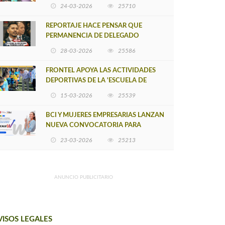
POSTULACIÓN A UNA NUEVA VERSIÓN
24-03-2026
25710
DE MUJERES CON ENERGÍA
REPORTAJE HACE PENSAR QUE
PERMANENCIA DE DELEGADO
PROVINCIAL DE ARAUCO SEA
28-03-2026
25586
INSOSTENIBLE
FRONTEL APOYA LAS ACTIVIDADES
DEPORTIVAS DE LA 'ESCUELA DE
FÚTBOL LOS ÁLAMOS'
15-03-2026
25539
BCI Y MUJERES EMPRESARIAS LANZAN
NUEVA CONVOCATORIA PARA
IMPULSAR EMPRENDIMIENTOS
23-03-2026
25213
LIDERADOS POR MUJERES
ANUNCIO PUBLICITARIO
VISOS LEGALES