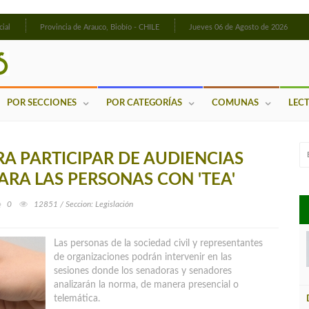
cial
Provincia de Arauco, Biobío - CHILE
Jueves 06 de Agosto de 2026
POR SECCIONES
POR CATEGORÍAS
COMUNAS
LEC
A PARTICIPAR DE AUDIENCIAS
ARA LAS PERSONAS CON 'TEA'
0
12851 / Seccion: Legislación
Las personas de la sociedad civil y representantes
de organizaciones podrán intervenir en las
sesiones donde los senadoras y senadores
analizarán la norma, de manera presencial o
telemática.