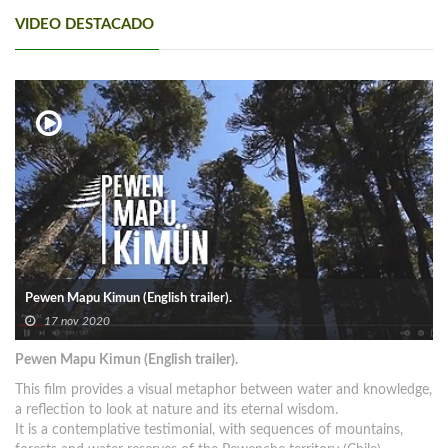
VIDEO DESTACADO
Pewen Mapu Kimun (English trailer).
17 nov 2020
Pewen Mapu Kimun (English trailer).
This film provides a visual metaphor between water and knowledge,
a reflection to look at nature and its eternal wisdom.
It is a contemplative testimonial, with sequences of mountains,