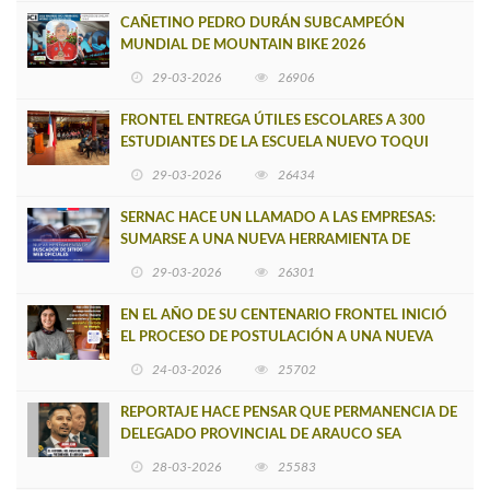
CAÑETINO PEDRO DURÁN SUBCAMPEÓN
MUNDIAL DE MOUNTAIN BIKE 2026
29-03-2026
26906
FRONTEL ENTREGA ÚTILES ESCOLARES A 300
ESTUDIANTES DE LA ESCUELA NUEVO TOQUI
CAUPOLICÁN DE CAÑETE
29-03-2026
26434
SERNAC HACE UN LLAMADO A LAS EMPRESAS:
SUMARSE A UNA NUEVA HERRAMIENTA DE
BUSCADOR DE SITIOS WEB OFICIALES
29-03-2026
26301
EN EL AÑO DE SU CENTENARIO FRONTEL INICIÓ
EL PROCESO DE POSTULACIÓN A UNA NUEVA
VERSIÓN DE MUJERES CON ENERGÍA
24-03-2026
25702
REPORTAJE HACE PENSAR QUE PERMANENCIA DE
DELEGADO PROVINCIAL DE ARAUCO SEA
INSOSTENIBLE
28-03-2026
25583