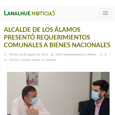
Toggl
navig
ALCALDE DE LOS ÁLAMOS
PRESENTÓ REQUERIMIENTOS
COMUNALES A BIENES NACIONALES
Viernes 26 de Agosto de 2022
Autor
Municipalidad Los Álamos
0
12918 / Seccion: Munic. Los Álamos