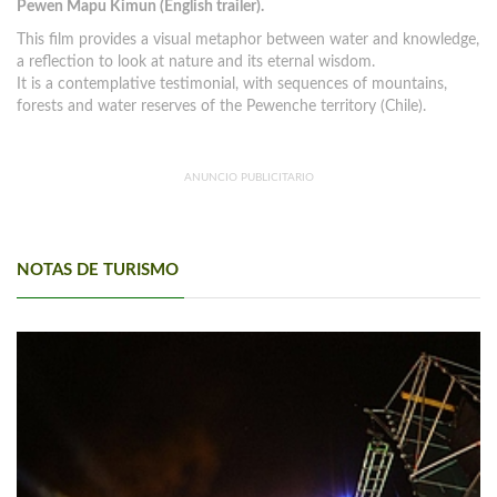
Pewen Mapu Kimun (English trailer).
This film provides a visual metaphor between water and knowledge,
a reflection to look at nature and its eternal wisdom.
It is a contemplative testimonial, with sequences of mountains,
forests and water reserves of the Pewenche territory (Chile).
ANUNCIO PUBLICITARIO
NOTAS DE TURISMO