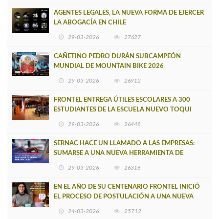
AGENTES LEGALES, LA NUEVA FORMA DE EJERCER
LA ABOGACÍA EN CHILE
29-03-2026
27627
CAÑETINO PEDRO DURÁN SUBCAMPEÓN
MUNDIAL DE MOUNTAIN BIKE 2026
29-03-2026
26912
FRONTEL ENTREGA ÚTILES ESCOLARES A 300
ESTUDIANTES DE LA ESCUELA NUEVO TOQUI
CAUPOLICÁN DE CAÑETE
29-03-2026
26448
SERNAC HACE UN LLAMADO A LAS EMPRESAS:
SUMARSE A UNA NUEVA HERRAMIENTA DE
BUSCADOR DE SITIOS WEB OFICIALES
29-03-2026
26316
EN EL AÑO DE SU CENTENARIO FRONTEL INICIÓ
EL PROCESO DE POSTULACIÓN A UNA NUEVA
VERSIÓN DE MUJERES CON ENERGÍA
24-03-2026
25712