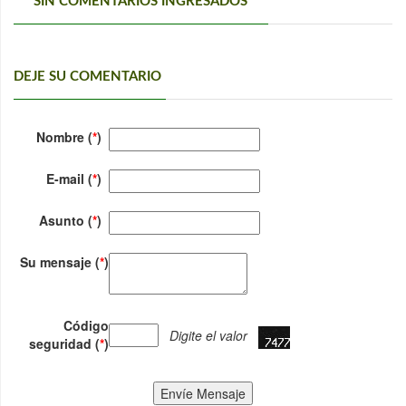
*** SIN COMENTARIOS INGRESADOS***
DEJE SU COMENTARIO
Nombre (
*
)
E-mail (
*
)
Asunto (
*
)
Su mensaje (
*
)
Código
Digite el valor
seguridad (
*
)
Envíe Mensaje