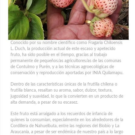
Conocido por su nombre científico como Fragaria Chiloensis
L. Duch, la producción actual de este escaso y apetecido
fruto, ha sido posible en el tiempo, gracias al trabajo
permanente de pequeños/as agricultores/as de las comunas
de Contulmo y Purén
, y a las técnicas agroecológicas de
conservación y reproducción aportadas por INIA Quilamapu.
Dentro de las características únicas de la frutilla chilena o
frutilla blanca, resaltan su aroma, sabor, dulzor, textura,
jugosidad y suavidad, lo que la convierten en un producto de
alta demanda, a pesar de su escasez.
Este fruto está arraigado a los recuerdos de infancia de
quienes la consumían, especialmente en los alrededores de la
Cordillera de Nahuelbuta, entre las regiones del Biobío y La
Araucanía, a pesar de ser endémica de nuestro país a lo largo