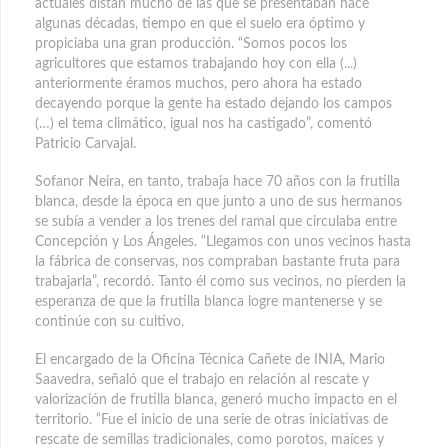
actuales distan mucho de las que se presentaban hace
algunas décadas, tiempo en que el suelo era óptimo y
propiciaba una gran producción. “Somos pocos los
agricultores que estamos trabajando hoy con ella (...)
anteriormente éramos muchos, pero ahora ha estado
decayendo porque la gente ha estado dejando los campos
(…) el tema climático, igual nos ha castigado”, comentó
Patricio Carvajal.
Sofanor Neira, en tanto, trabaja hace 70 años con la frutilla
blanca, desde la época en que junto a uno de sus hermanos
se subía a vender a los trenes del ramal que circulaba entre
Concepción y Los Ángeles. “Llegamos con unos vecinos hasta
la fábrica de conservas, nos compraban bastante fruta para
trabajarla”, recordó. Tanto él como sus vecinos, no pierden la
esperanza de que la frutilla blanca logre mantenerse y se
continúe con su cultivo.
El encargado de la Oficina Técnica Cañete de INIA, Mario
Saavedra, señaló que el trabajo en relación al rescate y
valorización de frutilla blanca, generó mucho impacto en el
territorio. “Fue el inicio de una serie de otras iniciativas de
rescate de semillas tradicionales, como porotos, maíces y