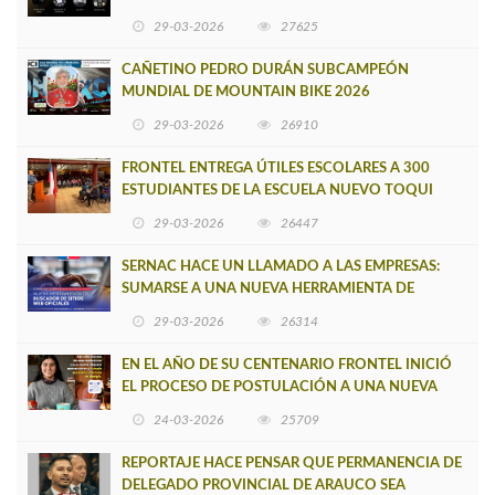
29-03-2026
27625
CAÑETINO PEDRO DURÁN SUBCAMPEÓN
MUNDIAL DE MOUNTAIN BIKE 2026
29-03-2026
26910
FRONTEL ENTREGA ÚTILES ESCOLARES A 300
ESTUDIANTES DE LA ESCUELA NUEVO TOQUI
CAUPOLICÁN DE CAÑETE
29-03-2026
26447
SERNAC HACE UN LLAMADO A LAS EMPRESAS:
SUMARSE A UNA NUEVA HERRAMIENTA DE
BUSCADOR DE SITIOS WEB OFICIALES
29-03-2026
26314
EN EL AÑO DE SU CENTENARIO FRONTEL INICIÓ
EL PROCESO DE POSTULACIÓN A UNA NUEVA
VERSIÓN DE MUJERES CON ENERGÍA
24-03-2026
25709
REPORTAJE HACE PENSAR QUE PERMANENCIA DE
DELEGADO PROVINCIAL DE ARAUCO SEA