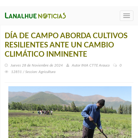
Toggl
navig
DÍA DE CAMPO ABORDA CULTIVOS
RESILIENTES ANTE UN CAMBIO
CLIMÁTICO INMINENTE
Jueves 28 de Noviembre de 2024
Autor
INIA CTTE Arauco
0
12851 / Seccion: Agricultura