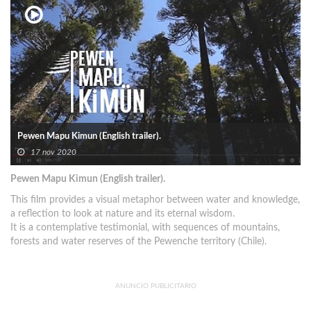
Pewen Mapu Kimun (English trailer).
17 nov 2020
Pewen Mapu Kimun (English trailer).
This film provides a visual metaphor between water and knowledge,
a reflection to look at nature and its eternal wisdom.
It is a contemplative testimonial, with sequences of mountains,
forests and water reserves of the Pewenche territory (Chile).
ANUNCIO PUBLICITARIO