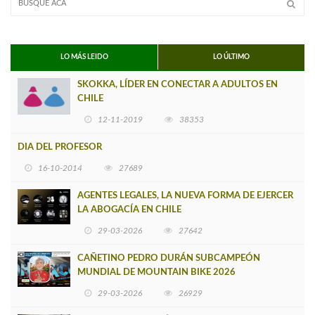
LO MÁS LEIDO
LO ÚLTIMO
SKOKKA, LÍDER EN CONECTAR A ADULTOS EN
CHILE
12-11-2019
38353
DIA DEL PROFESOR
16-10-2014
27689
AGENTES LEGALES, LA NUEVA FORMA DE EJERCER
LA ABOGACÍA EN CHILE
29-03-2026
27642
CAÑETINO PEDRO DURÁN SUBCAMPEÓN
MUNDIAL DE MOUNTAIN BIKE 2026
29-03-2026
26929