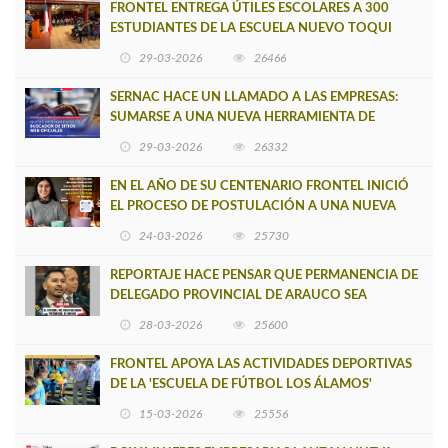
FRONTEL ENTREGA ÚTILES ESCOLARES A 300
ESTUDIANTES DE LA ESCUELA NUEVO TOQUI
CAUPOLICÁN DE CAÑETE
29-03-2026
26466
SERNAC HACE UN LLAMADO A LAS EMPRESAS:
SUMARSE A UNA NUEVA HERRAMIENTA DE
BUSCADOR DE SITIOS WEB OFICIALES
29-03-2026
26332
EN EL AÑO DE SU CENTENARIO FRONTEL INICIÓ
EL PROCESO DE POSTULACIÓN A UNA NUEVA
VERSIÓN DE MUJERES CON ENERGÍA
24-03-2026
25730
REPORTAJE HACE PENSAR QUE PERMANENCIA DE
DELEGADO PROVINCIAL DE ARAUCO SEA
INSOSTENIBLE
28-03-2026
25600
FRONTEL APOYA LAS ACTIVIDADES DEPORTIVAS
DE LA 'ESCUELA DE FÚTBOL LOS ÁLAMOS'
15-03-2026
25556