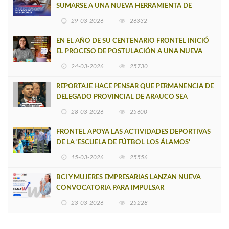
SUMARSE A UNA NUEVA HERRAMIENTA DE
BUSCADOR DE SITIOS WEB OFICIALES
29-03-2026
26332
EN EL AÑO DE SU CENTENARIO FRONTEL INICIÓ
EL PROCESO DE POSTULACIÓN A UNA NUEVA
VERSIÓN DE MUJERES CON ENERGÍA
24-03-2026
25730
REPORTAJE HACE PENSAR QUE PERMANENCIA DE
DELEGADO PROVINCIAL DE ARAUCO SEA
INSOSTENIBLE
28-03-2026
25600
FRONTEL APOYA LAS ACTIVIDADES DEPORTIVAS
DE LA 'ESCUELA DE FÚTBOL LOS ÁLAMOS'
15-03-2026
25556
BCI Y MUJERES EMPRESARIAS LANZAN NUEVA
CONVOCATORIA PARA IMPULSAR
EMPRENDIMIENTOS LIDERADOS POR MUJERES
23-03-2026
25228