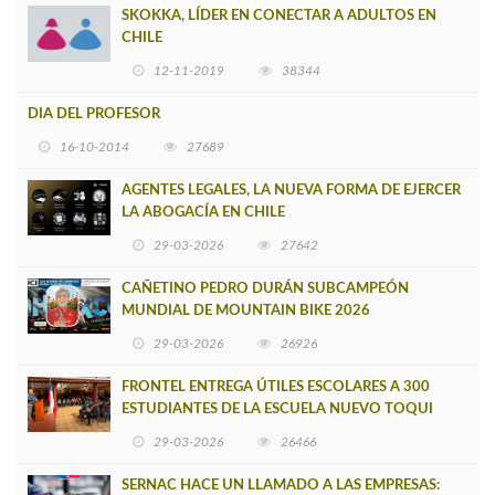
SKOKKA, LÍDER EN CONECTAR A ADULTOS EN
CHILE
12-11-2019
38344
DIA DEL PROFESOR
16-10-2014
27689
AGENTES LEGALES, LA NUEVA FORMA DE EJERCER
LA ABOGACÍA EN CHILE
29-03-2026
27642
CAÑETINO PEDRO DURÁN SUBCAMPEÓN
MUNDIAL DE MOUNTAIN BIKE 2026
29-03-2026
26926
FRONTEL ENTREGA ÚTILES ESCOLARES A 300
ESTUDIANTES DE LA ESCUELA NUEVO TOQUI
CAUPOLICÁN DE CAÑETE
29-03-2026
26466
SERNAC HACE UN LLAMADO A LAS EMPRESAS: