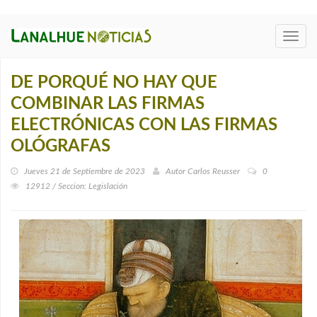
Toggl
navig
DE PORQUÉ NO HAY QUE
COMBINAR LAS FIRMAS
ELECTRÓNICAS CON LAS FIRMAS
OLÓGRAFAS
Jueves 21 de Septiembre de 2023
Autor
Carlos Reusser
0
12912 / Seccion: Legislación