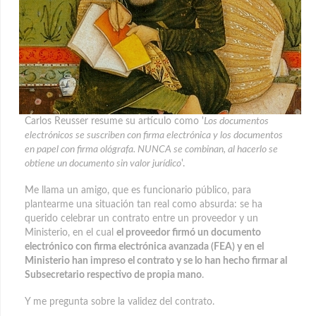
Carlos Reusser resume su artículo como '
Los documentos
electrónicos se suscriben con firma electrónica y los documentos
en papel con firma ológrafa. NUNCA se combinan, al hacerlo se
obtiene un documento sin valor jurídico
'.
Me llama un amigo, que es funcionario público, para
plantearme una situación tan real como absurda: se ha
querido celebrar un contrato entre un proveedor y un
Ministerio, en el cual
el proveedor firmó un documento
electrónico con firma electrónica avanzada (FEA) y en el
Ministerio han impreso el contrato y se lo han hecho firmar al
Subsecretario respectivo de propia mano
.
Y me pregunta sobre la validez del contrato.