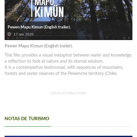
Pewen Mapu Kimun (English trailer).
17 nov 2020
Pewen Mapu Kimun (English trailer).
This film provides a visual metaphor between water and knowledge,
a reflection to look at nature and its eternal wisdom.
It is a contemplative testimonial, with sequences of mountains,
forests and water reserves of the Pewenche territory (Chile).
ANUNCIO PUBLICITARIO
NOTAS DE TURISMO