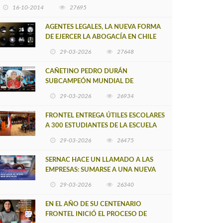
16-10-2014
27695
AGENTES LEGALES, LA NUEVA FORMA
DE EJERCER LA ABOGACÍA EN CHILE
29-03-2026
27648
CAÑETINO PEDRO DURÁN
SUBCAMPEÓN MUNDIAL DE
MOUNTAIN BIKE 2026
29-03-2026
26934
FRONTEL ENTREGA ÚTILES ESCOLARES
A 300 ESTUDIANTES DE LA ESCUELA
NUEVO TOQUI CAUPOLICÁN DE
29-03-2026
26475
CAÑETE
SERNAC HACE UN LLAMADO A LAS
EMPRESAS: SUMARSE A UNA NUEVA
HERRAMIENTA DE BUSCADOR DE
29-03-2026
26340
SITIOS WEB OFICIALES
EN EL AÑO DE SU CENTENARIO
FRONTEL INICIÓ EL PROCESO DE