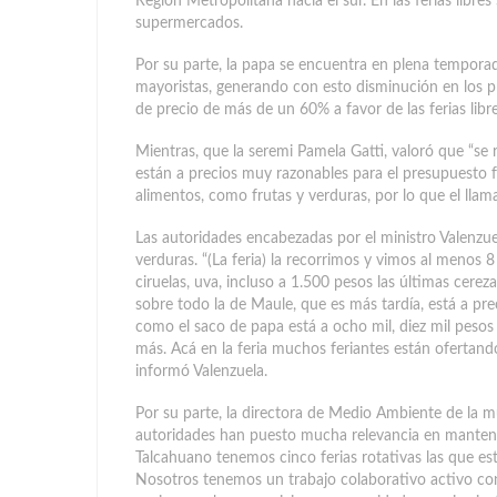
Región Metropolitana hacia el sur. En las ferias libre
supermercados.
Por su parte, la papa se encuentra en plena tempor
mayoristas, generando con esto disminución en los pr
de precio de más de un 60% a favor de las ferias lib
Mientras, que la seremi Pamela Gatti, valoró que “se 
están a precios muy razonables para el presupuesto f
alimentos, como frutas y verduras, por lo que el llama
Las autoridades encabezadas por el ministro Valenzuel
verduras. “(La feria) la recorrimos y vimos al menos 8 
ciruelas, uva, incluso a 1.500 pesos las últimas cer
sobre todo la de Maule, que es más tardía, está a pr
como el saco de papa está a ocho mil, diez mil pesos
más. Acá en la feria muchos feriantes están ofertando 
informó Valenzuela.
Por su parte, la directora de Medio Ambiente de la m
autoridades han puesto mucha relevancia en mantener
Talcahuano tenemos cinco ferias rotativas las que est
Nosotros tenemos un trabajo colaborativo activo con lo