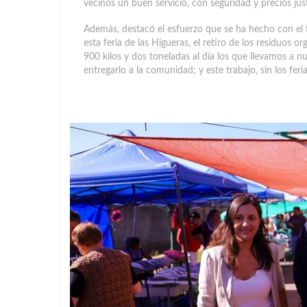
vecinos un buen servicio, con seguridad y precios just
Además, destacó el esfuerzo que se ha hecho con el fi
esta feria de las Higueras, el retiro de los residuos 
900 kilos y dos toneladas al día los que llevamos a 
entregarlo a la comunidad; y este trabajo, sin los fer