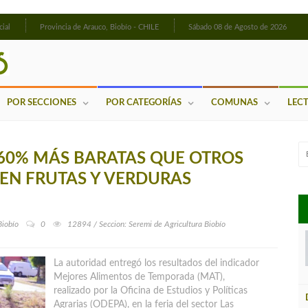
cial
Provincia de Arauco, Biobío - CHILE
Sábado 08 de Agosto de 2026
POR SECCIONES
POR CATEGORÍAS
COMUNAS
LEC
N 60% MÁS BARATAS QUE OTROS
 EN FRUTAS Y VERDURAS
Biobío
0
12894 / Seccion: Seremi de Agricultura Biobío
La autoridad entregó los resultados del indicador
Mejores Alimentos de Temporada (MAT),
realizado por la Oficina de Estudios y Políticas
Agrarias (ODEPA), en la feria del sector Las