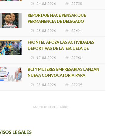
POSTULACIÓN A UNA NUEVA VERSIÓN
24-03-2026
25738
DE MUJERES CON ENERGÍA
REPORTAJE HACE PENSAR QUE
PERMANENCIA DE DELEGADO
PROVINCIAL DE ARAUCO SEA
28-03-2026
25604
INSOSTENIBLE
FRONTEL APOYA LAS ACTIVIDADES
DEPORTIVAS DE LA 'ESCUELA DE
FÚTBOL LOS ÁLAMOS'
15-03-2026
25561
BCI Y MUJERES EMPRESARIAS LANZAN
NUEVA CONVOCATORIA PARA
IMPULSAR EMPRENDIMIENTOS
23-03-2026
25234
LIDERADOS POR MUJERES
ANUNCIO PUBLICITARIO
VISOS LEGALES