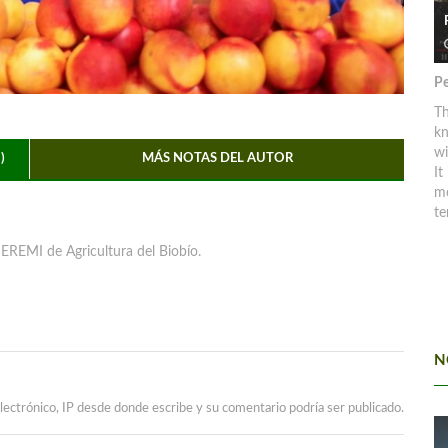
Pe
Th
kn
w
)
MÁS NOTAS DEL AUTOR
It
mo
te
EREMI de Agricultura del Biobío.
N
lectrónico, IP desde donde escribe y su comentario podría ser publicado.