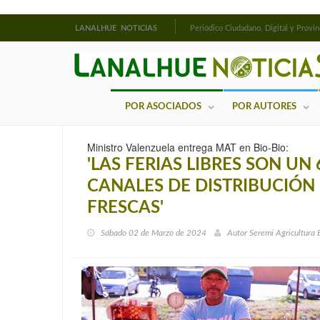
LANALHUE NOTICIAS
Periódico Ciudadano, Digital y Provin
POR ASOCIADOS
POR AUTORES
Ministro Valenzuela entrega MAT en Bio-Bio:
'LAS FERIAS LIBRES SON U
CANALES DE DISTRIBUCIÓN
FRESCAS'
Sábado 02 de Marzo de 2024
Autor
Seremi Agricultura 