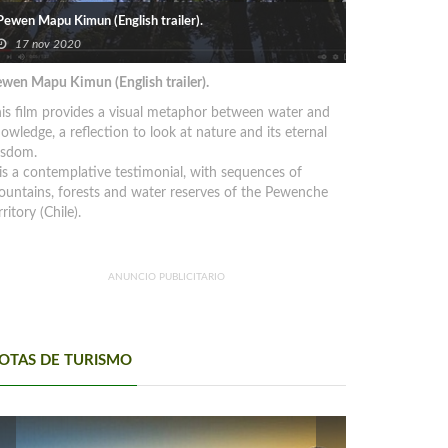
Pewen Mapu Kimun (English trailer).
17 nov 2020
wen Mapu Kimun (English trailer).
is film provides a visual metaphor between water and
owledge, a reflection to look at nature and its eternal
isdom.
 is a contemplative testimonial, with sequences of
untains, forests and water reserves of the Pewenche
rritory (Chile).
ANUNCIO PUBLICITARIO
OTAS DE TURISMO