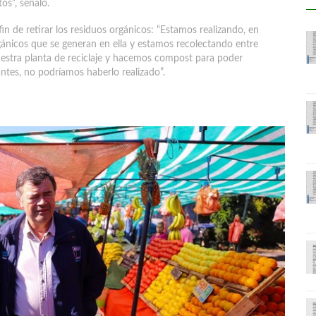
os”, señaló.
n de retirar los residuos orgánicos: “Estamos realizando, en
orgánicos que se generan en ella y estamos recolectando entre
nuestra planta de reciclaje y hacemos compost para poder
iantes, no podríamos haberlo realizado”.