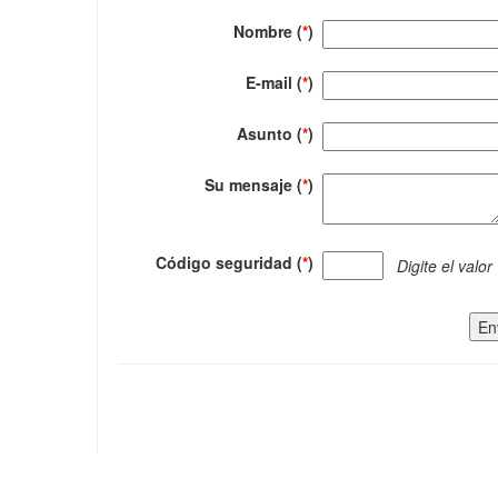
Nombre (
*
)
E-mail (
*
)
Asunto (
*
)
Su mensaje (
*
)
Código seguridad (
*
)
Digite el valor
En