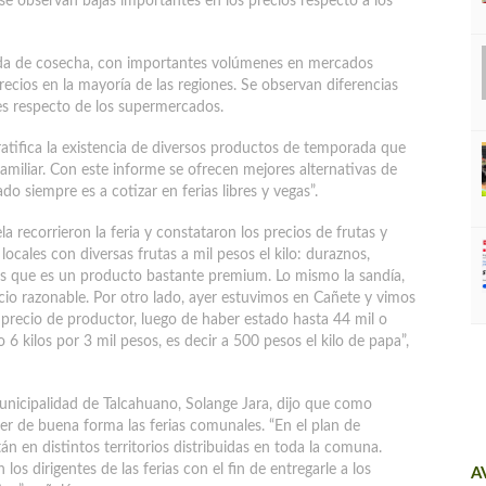
s se observan bajas importantes en los precios respecto a los
ada de cosecha, con importantes volúmenes en mercados
ecios en la mayoría de las regiones. Se observan diferencias
res respecto de los supermercados.
ratifica la existencia de diversos productos de temporada que
amiliar. Con este informe se ofrecen mejores alternativas de
do siempre es a cotizar en ferias libres y vegas”.
a recorrieron la feria y constataron los precios de frutas y
locales con diversas frutas a mil pesos el kilo: duraznos,
ezas que es un producto bastante premium. Lo mismo la sandía,
ecio razonable. Por otro lado, ayer estuvimos en Cañete y vimos
 precio de productor, luego de haber estado hasta 44 mil o
6 kilos por 3 mil pesos, es decir a 500 pesos el kilo de papa”,
unicipalidad de Talcahuano, Solange Jara, dijo que como
 de buena forma las ferias comunales. “En el plan de
án en distintos territorios distribuidas en toda la comuna.
s dirigentes de las ferias con el fin de entregarle a los
A