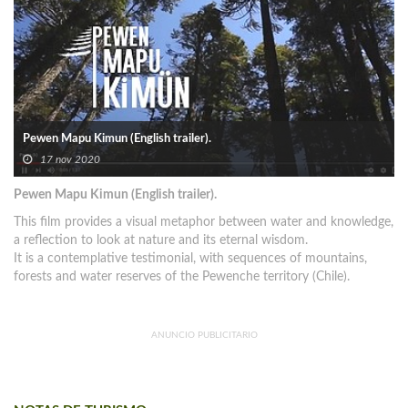
Pewen Mapu Kimun (English trailer).
17 nov 2020
Pewen Mapu Kimun (English trailer).
This film provides a visual metaphor between water and knowledge,
a reflection to look at nature and its eternal wisdom.
It is a contemplative testimonial, with sequences of mountains,
forests and water reserves of the Pewenche territory (Chile).
ANUNCIO PUBLICITARIO