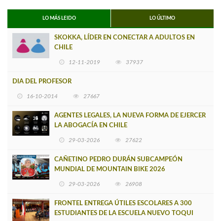
LO MÁS LEIDO
LO ÚLTIMO
SKOKKA, LÍDER EN CONECTAR A ADULTOS EN
CHILE
12-11-2019
37937
DIA DEL PROFESOR
16-10-2014
27667
AGENTES LEGALES, LA NUEVA FORMA DE EJERCER
LA ABOGACÍA EN CHILE
29-03-2026
27622
CAÑETINO PEDRO DURÁN SUBCAMPEÓN
MUNDIAL DE MOUNTAIN BIKE 2026
29-03-2026
26908
FRONTEL ENTREGA ÚTILES ESCOLARES A 300
ESTUDIANTES DE LA ESCUELA NUEVO TOQUI