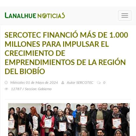
Toggl
navig
SERCOTEC FINANCIÓ MÁS DE 1.000
MILLONES PARA IMPULSAR EL
CRECIMIENTO DE
EMPRENDIMIENTOS DE LA REGIÓN
DEL BIOBÍO
Miércoles 01 de Mayo de 2024
Autor
SERCOTEC
0
12787 / Seccion: Gobierno