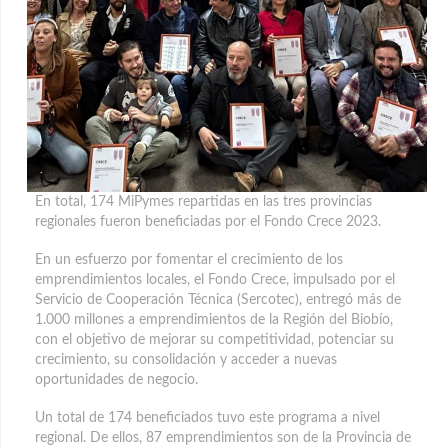
En total, 174 MiPymes repartidas en las tres provincias
regionales fueron beneficiadas por el Fondo Crece 2023.
En un esfuerzo por fomentar el crecimiento de los
emprendimientos locales, el Fondo Crece, impulsado por el
Servicio de Cooperación Técnica (Sercotec), entregó más de
1.000 millones a emprendimientos de la Región del Biobío,
con el objetivo de mejorar su competitividad, potenciar su
crecimiento, su consolidación y acceder a nuevas
oportunidades de negocio.
Un total de 174 beneficiados tuvo este programa a nivel
regional. De ellos, 87 emprendimientos son de la Provincia de