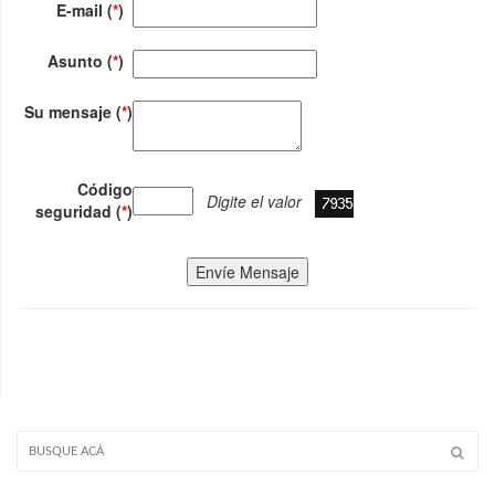
E-mail (
*
)
Asunto (
*
)
Su mensaje (
*
)
Código
Digite el valor
seguridad (
*
)
Envíe Mensaje