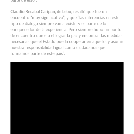
parte de esto”.
Claudio Recabal Caripan, de Lebu
, resaltó que fue un
encuentro “muy significativo”, y que “las diferencias en este
tipo de diálogo siempre van a existir y es parte de lo
enriquecedor de la experiencia. Pero siempre hubo un punto
de encuentro que era el lograr la paz y encontrar las medidas
necesarias que el Estado pueda cooperar en aquello, y asumir
nuestra responsabilidad igual como ciudadanos que
formamos parte de este país”.