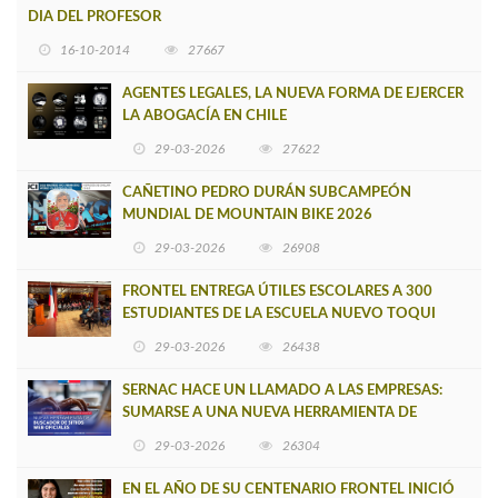
DIA DEL PROFESOR
16-10-2014
27667
AGENTES LEGALES, LA NUEVA FORMA DE EJERCER
LA ABOGACÍA EN CHILE
29-03-2026
27622
CAÑETINO PEDRO DURÁN SUBCAMPEÓN
MUNDIAL DE MOUNTAIN BIKE 2026
29-03-2026
26908
FRONTEL ENTREGA ÚTILES ESCOLARES A 300
ESTUDIANTES DE LA ESCUELA NUEVO TOQUI
CAUPOLICÁN DE CAÑETE
29-03-2026
26438
SERNAC HACE UN LLAMADO A LAS EMPRESAS:
SUMARSE A UNA NUEVA HERRAMIENTA DE
BUSCADOR DE SITIOS WEB OFICIALES
29-03-2026
26304
EN EL AÑO DE SU CENTENARIO FRONTEL INICIÓ