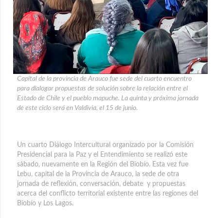
Capital de la provincia de Arauco fue sede del cuarto encuentro
para dialogar propuestas de solución sobre la relación entre el
Estado de Chile y el pueblo mapuche. La quinta y próxima jornada
de este ciclo será en Valdivia, el 15 de junio.
Un cuarto Diálogo Intercultural organizado por la Comisión
Presidencial para la Paz y el Entendimiento se realizó este
sábado, nuevamente en la Región del Biobío. Esta vez fue
Lebu, capital de la Provincia de Arauco, la sede de otra
jornada de reflexión, conversación, debate y propuestas
acerca del conflicto territorial existente entre las regiones del
Biobío y Los Lagos.