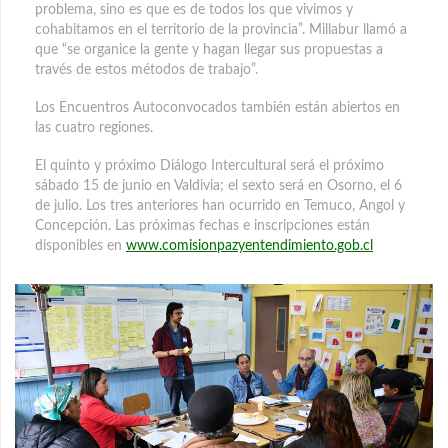
problema, sino es que es de todos los que vivimos y
cohabitamos en el territorio de la provincia”. Millabur llamó a
que “se organice la gente y hagan llegar sus propuestas a
través de estos métodos de trabajo”.
Los Encuentros Autoconvocados también están abiertos en
las cuatro regiones.
El quinto y próximo Diálogo Intercultural será el próximo
sábado 15 de junio en Valdivia; el sexto será en Osorno, el 6
de julio. Los tres anteriores han ocurrido en Temuco, Angol y
Concepción. Las próximas fechas e inscripciones están
disponibles en
www.comisionpazyentendimiento.gob.cl