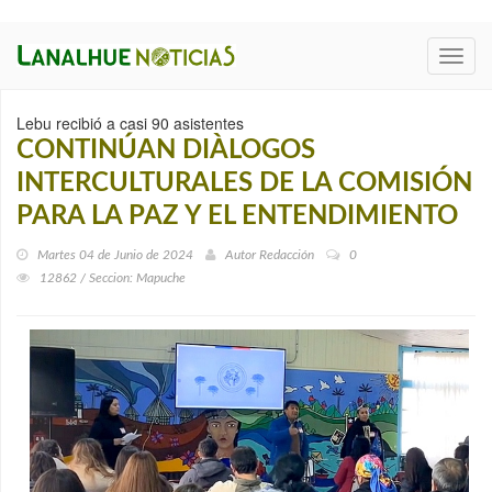
Toggl
navig
Lebu recibió a casi 90 asistentes
CONTINÚAN DIÀLOGOS
INTERCULTURALES DE LA COMISIÓN
PARA LA PAZ Y EL ENTENDIMIENTO
Martes 04 de Junio de 2024
Autor
Redacción
0
12862 / Seccion: Mapuche