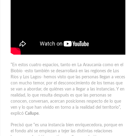
“En estos cuatro espacios, tanto en La Araucanía como en el
Biobío -esto también se desarrollará en las regiones de Los
Ríos y Los Lagos- hemos visto que las personas llegan a veces
con mucho temor, por el desconocimiento de los temas que
se van a abordar, de quiénes van a llegar a las instancias. Y en
realidad, lo que resulta después es que las personas se
conocen, conversan, acercan posiciones respecto de lo que
ven y lo que han vivido en torno a la realidad del territorio”,
explicó
Callupe
.
Precisó que “es una instancia bien enriquecedora, porque en
el fondo ahí se empiezan a tejer las distintas relaciones