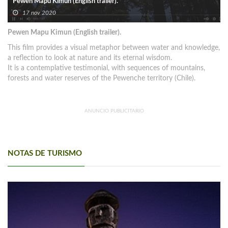
Pewen Mapu Kimun (English trailer).
17 nov 2020
Pewen Mapu Kimun (English trailer).
This film provides a visual metaphor between water and knowledge,
a reflection to look at nature and its eternal wisdom.
It is a contemplative testimonial, with sequences of mountains,
forests and water reserves of the Pewenche territory (Chile).
ANUNCIO PUBLICITARIO
NOTAS DE TURISMO