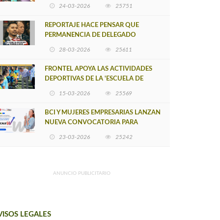
POSTULACIÓN A UNA NUEVA VERSIÓN
24-03-2026
25751
DE MUJERES CON ENERGÍA
REPORTAJE HACE PENSAR QUE
PERMANENCIA DE DELEGADO
PROVINCIAL DE ARAUCO SEA
28-03-2026
25611
INSOSTENIBLE
FRONTEL APOYA LAS ACTIVIDADES
DEPORTIVAS DE LA 'ESCUELA DE
FÚTBOL LOS ÁLAMOS'
15-03-2026
25569
BCI Y MUJERES EMPRESARIAS LANZAN
NUEVA CONVOCATORIA PARA
IMPULSAR EMPRENDIMIENTOS
23-03-2026
25242
LIDERADOS POR MUJERES
ANUNCIO PUBLICITARIO
VISOS LEGALES