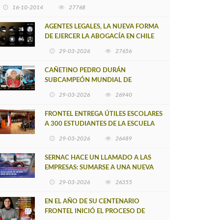
16-10-2014
27768
AGENTES LEGALES, LA NUEVA FORMA
DE EJERCER LA ABOGACÍA EN CHILE
29-03-2026
27656
CAÑETINO PEDRO DURÁN
SUBCAMPEÓN MUNDIAL DE
MOUNTAIN BIKE 2026
29-03-2026
26940
FRONTEL ENTREGA ÚTILES ESCOLARES
A 300 ESTUDIANTES DE LA ESCUELA
NUEVO TOQUI CAUPOLICÁN DE
29-03-2026
26489
CAÑETE
SERNAC HACE UN LLAMADO A LAS
EMPRESAS: SUMARSE A UNA NUEVA
HERRAMIENTA DE BUSCADOR DE
29-03-2026
26355
SITIOS WEB OFICIALES
EN EL AÑO DE SU CENTENARIO
FRONTEL INICIÓ EL PROCESO DE