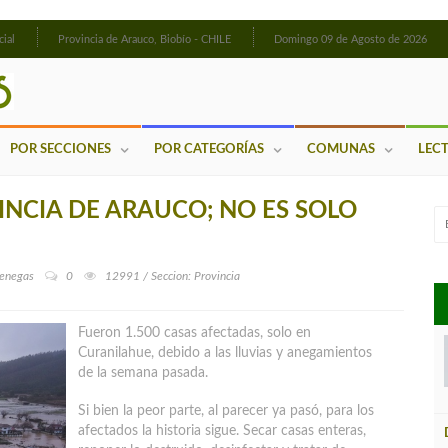
cial
Provincia de Arauco, Biobío - CHILE
Domingo 09 de Agosto de 2026
POR SECCIONES
POR CATEGORÍAS
COMUNAS
LEC
INCIA DE ARAUCO; NO ES SOLO
Venegas
0
12991 / Seccion: Provincia
Fueron 1.500 casas afectadas, solo en
Curanilahue, debido a las lluvias y anegamientos
de la semana pasada.
Si bien la peor parte, al parecer ya pasó, para los
afectados la historia sigue. Secar casas enteras,