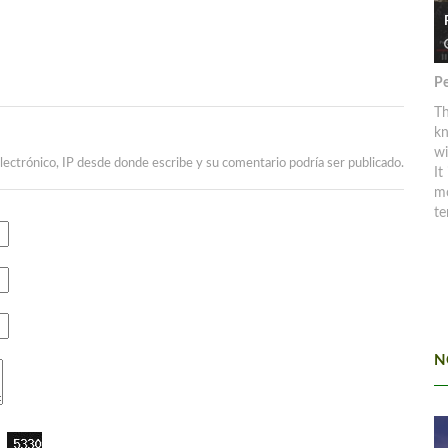
Pe
Th
kn
w
lectrónico, IP desde donde escribe y su comentario podría ser publicado.
It
mo
te
N