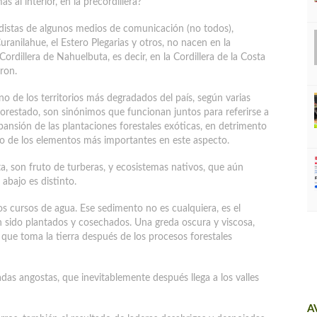
s al interior, en la precordillera?
odistas de algunos medios de comunicación (no todos),
ranilahue, el Estero Plegarias y otros, no nacen en la
Cordillera de Nahuelbuta, es decir, en la Cordillera de la Costa
ron.
uno de los territorios más degradados del país, según varias
forestado, son sinónimos que funcionan juntos para referirse a
ansión de las plantaciones forestales exóticas, en detrimento
no de los elementos más importantes en este aspecto.
a, son fruto de turberas, y ecosistemas nativos, que aún
abajo es distinto.
os cursos de agua. Ese sedimento no es cualquiera, es el
n sido plantados y cosechados. Una greda oscura y viscosa,
 que toma la tierra después de los procesos forestales
das angostas, que inevitablemente después llega a los valles
A