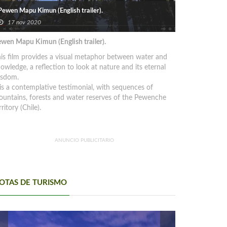
Pewen Mapu Kimun (English trailer).
17 nov 2020
wen Mapu Kimun (English trailer).
is film provides a visual metaphor between water and
owledge, a reflection to look at nature and its eternal
isdom.
 is a contemplative testimonial, with sequences of
untains, forests and water reserves of the Pewenche
rritory (Chile).
ANUNCIO PUBLICITARIO
OTAS DE TURISMO