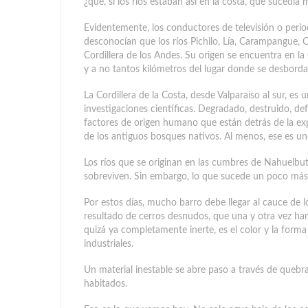
¿que, si los ríos estaban así en la costa, que sucedía má
Evidentemente, los conductores de televisión o peri
desconocían que los ríos Pichilo, Lía, Carampangue, Cu
Cordillera de los Andes. Su origen se encuentra en la 
y a no tantos kilómetros del lugar donde se desborda
La Cordillera de la Costa, desde Valparaíso al sur, es 
investigaciones científicas. Degradado, destruido, de
factores de origen humano que están detrás de la exp
de los antiguos bosques nativos. Al menos, ese es u
Los ríos que se originan en las cumbres de Nahuelbut
sobreviven. Sin embargo, lo que sucede un poco más 
Por estos días, mucho barro debe llegar al cauce de l
resultado de cerros desnudos, que una y otra vez ha
quizá ya completamente inerte, es el color y la forma
industriales.
Un material inestable se abre paso a través de quebra
habitados.