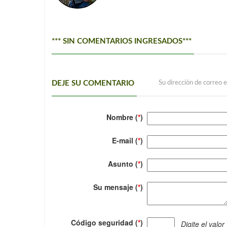
*** SIN COMENTARIOS INGRESADOS***
DEJE SU COMENTARIO
Su dirección de correo e
Nombre (
*
)
E-mail (
*
)
Asunto (
*
)
Su mensaje (
*
)
Código seguridad (
*
)
Digite el valor