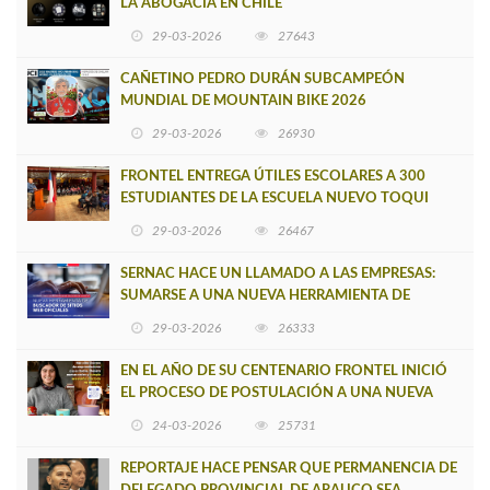
LA ABOGACÍA EN CHILE
29-03-2026
27643
CAÑETINO PEDRO DURÁN SUBCAMPEÓN
MUNDIAL DE MOUNTAIN BIKE 2026
29-03-2026
26930
FRONTEL ENTREGA ÚTILES ESCOLARES A 300
ESTUDIANTES DE LA ESCUELA NUEVO TOQUI
CAUPOLICÁN DE CAÑETE
29-03-2026
26467
SERNAC HACE UN LLAMADO A LAS EMPRESAS:
SUMARSE A UNA NUEVA HERRAMIENTA DE
BUSCADOR DE SITIOS WEB OFICIALES
29-03-2026
26333
EN EL AÑO DE SU CENTENARIO FRONTEL INICIÓ
EL PROCESO DE POSTULACIÓN A UNA NUEVA
VERSIÓN DE MUJERES CON ENERGÍA
24-03-2026
25731
REPORTAJE HACE PENSAR QUE PERMANENCIA DE