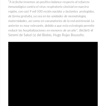
“
A la fecha tenemos un positivo balance respecto al refuerzo
inmunológico contra el virus respiratorio sincicial en nuestra
región, con casi 9 mil 500 recién nacidos y lactantes protegidos,
de forma gratuita, ya sea en las unidades de neonatología,
maternidades, así como en vacunatorios de la red asistencial. Lo
anterior es muy relevante, debido a que esta estrategia permite
reducir las hospitalizaciones en menores de un año”
, declaró el
Seremi de Salud (s) del Biobío, Hugo Rojas Bousoño.