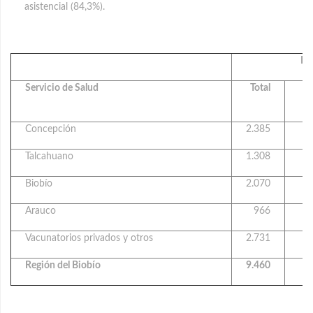
asistencial (84,3%).
In
Servicio de Salud
Total
L
Concepción
2.385
Talcahuano
1.308
Biobío
2.070
Arauco
966
Vacunatorios privados y otros
2.731
Región del Biobío
9.460