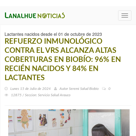
Toggl
navig
Lactantes nacidos desde el 01 de octubre de 2023
REFUERZO INMUNOLÓGICO
CONTRA EL VRS ALCANZA ALTAS
COBERTURAS EN BIOBÍO: 96% EN
RECIÉN NACIDOS Y 84% EN
LACTANTES
Lunes 15 de Julio de 2024
Autor
Seremi Salud Biobío
0
12875 / Seccion: Servicio Salud Arauco