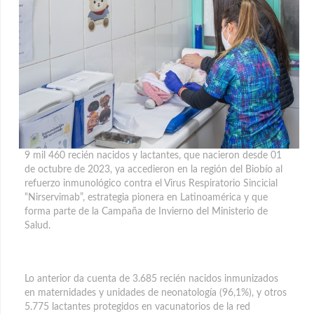
9 mil 460 recién nacidos y lactantes, que nacieron desde 01
de octubre de 2023, ya accedieron en la región del Biobío al
refuerzo inmunológico contra el Virus Respiratorio Sincicial
“Nirservimab”
, estrategia pionera en Latinoamérica y que
forma parte de la Campaña de Invierno del Ministerio de
Salud.
Lo anterior da cuenta de 3.685 recién nacidos inmunizados
en maternidades y unidades de neonatología (96,1%), y otros
5.775 lactantes protegidos en vacunatorios de la red