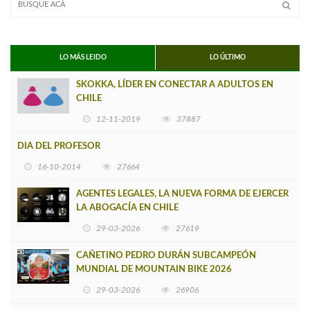
LO MÁS LEIDO
LO ÚLTIMO
SKOKKA, LÍDER EN CONECTAR A ADULTOS EN
CHILE
12-11-2019
37887
DIA DEL PROFESOR
16-10-2014
27664
AGENTES LEGALES, LA NUEVA FORMA DE EJERCER
LA ABOGACÍA EN CHILE
29-03-2026
27619
CAÑETINO PEDRO DURÁN SUBCAMPEÓN
MUNDIAL DE MOUNTAIN BIKE 2026
29-03-2026
26906