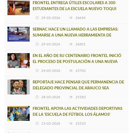
FRONTEL ENTREGA ÚTILES ESCOLARES A 300
ESTUDIANTES DE LA ESCUELA NUEVO TOQUI
CAUPOLICÁN DE CAÑETE
29-03-2026
26434
SERNAC HACE UN LLAMADO A LAS EMPRESAS:
SUMARSE A UNA NUEVA HERRAMIENTA DE
BUSCADOR DE SITIOS WEB OFICIALES
29-03-2026
26301
EN EL AÑO DE SU CENTENARIO FRONTEL INICIÓ
EL PROCESO DE POSTULACIÓN A UNA NUEVA
VERSIÓN DE MUJERES CON ENERGÍA
24-03-2026
25702
REPORTAJE HACE PENSAR QUE PERMANENCIA DE
DELEGADO PROVINCIAL DE ARAUCO SEA
INSOSTENIBLE
28-03-2026
25583
FRONTEL APOYA LAS ACTIVIDADES DEPORTIVAS
DE LA 'ESCUELA DE FÚTBOL LOS ÁLAMOS'
15-03-2026
25533