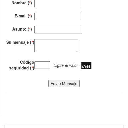
Nombre (
*
)
E-mail (
*
)
Asunto (
*
)
Su mensaje (
*
)
Código
Digite el valor
seguridad (
*
)
Envíe Mensaje