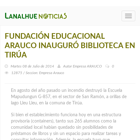
Toggl
navig
FUNDACIÓN EDUCACIONAL
ARAUCO INAUGURÓ BIBLIOTECA EN
TIRÚA
Martes 08 de Julio de 2014
Autor
Empresa ARAUCO
0
12875 / Seccion: Empresa Arauco
En agosto del año pasado un incendio destruyó la Escuela
Mapudungun G-857, en el sector de San Ramón, a orillas de
lago Lleu Lleu, en la comuna de Tirúa.
Si bien el establecimiento funciona hoy en una estructura
provisoria (containers), tanto sus 265 alumnos como la
comunidad local habían quedado sin posibilidades de
préstamos de libros y sin un espacio para realizar tareas y
consultar información. Además, la escuela tuvo que