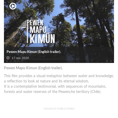
Pewen Mapu Kimun (English trailer).
17 nov 2020
Pewen Mapu Kimun (English trailer).
This film provides a visual metaphor between water and knowledge,
a reflection to look at nature and its eternal wisdom.
It is a contemplative testimonial, with sequences of mountains,
forests and water reserves of the Pewenche territory (Chile).
ANUNCIO PUBLICITARIO