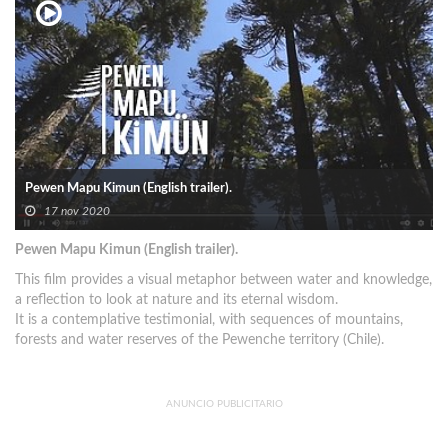
Pewen Mapu Kimun (English trailer).
17 nov 2020
Pewen Mapu Kimun (English trailer).
This film provides a visual metaphor between water and knowledge,
a reflection to look at nature and its eternal wisdom.
It is a contemplative testimonial, with sequences of mountains,
forests and water reserves of the Pewenche territory (Chile).
ANUNCIO PUBLICITARIO