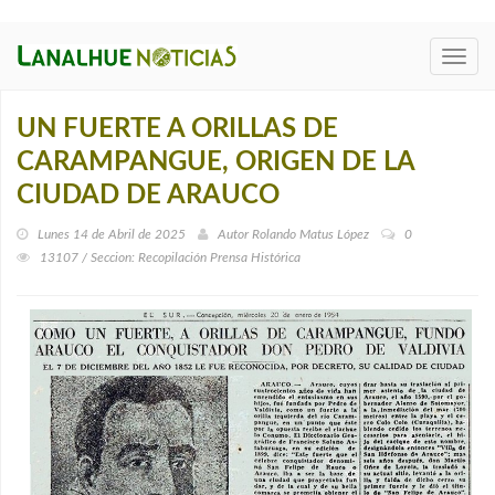
Toggl
navig
UN FUERTE A ORILLAS DE
CARAMPANGUE, ORIGEN DE LA
CIUDAD DE ARAUCO
Lunes 14 de Abril de 2025
Autor
Rolando Matus López
0
13107 / Seccion: Recopilación Prensa Histórica