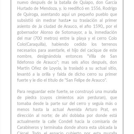
nuevo después de la batalla de Quiapo, don García
Hurtado de Mendoza, y. lo reedificó en 1556, Rodrigo
de Quiroga, asentando aquí un pequeño pueblo que
subsistió sin medrar hasta• su traslación al primer
asiento de ,la ciudad de Arauco, el afio 1590,, por el
gobernador Alonso de Sotomayor, a la, inmediación
del mar (700 metros) entre la playa y el cerro Colo
Colo(Caraquilla), habiendo cedido los terrenos
necesarios para asentarle, el hijo del cacique de este
nombre, designándola entonces "Villa de San
Ildefonso de Arauco"; mas seis años después, don
Martín Oñez de Loyola, la trasladó a su actual sitio,
levantó a la orilla y falda de dicho cerro su primer
fuerte y le dio el título de "San Felipe de Arauco".
Para resguardar este fuerte, se construyó una muralla
de piedra (cuyos cimientos aún perduran), que
tomaba desde la parte sur del cerro y seguía más o
menos hasta la actual Avenida Arturo Prat, en
dirección al norte; de ahí doblaba por donde está
actualmente la calle Condell hacia la comisaria de
Carabineros y terminaba donde ahora esta ubicada la
Cárcel. Todo el espacio cubierto por esta muralla