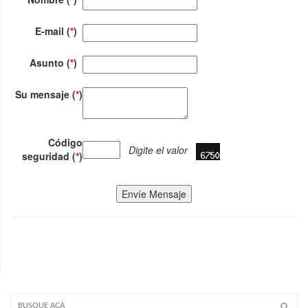
E-mail (
*
)
Asunto (
*
)
Su mensaje (
*
)
Código
Digite el valor
seguridad (
*
)
Envíe Mensaje