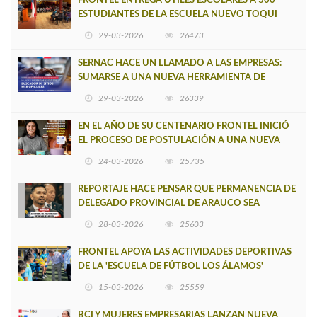
FRONTEL ENTREGA ÚTILES ESCOLARES A 300
ESTUDIANTES DE LA ESCUELA NUEVO TOQUI
CAUPOLICÁN DE CAÑETE
29-03-2026
26473
SERNAC HACE UN LLAMADO A LAS EMPRESAS:
SUMARSE A UNA NUEVA HERRAMIENTA DE
BUSCADOR DE SITIOS WEB OFICIALES
29-03-2026
26339
EN EL AÑO DE SU CENTENARIO FRONTEL INICIÓ
EL PROCESO DE POSTULACIÓN A UNA NUEVA
VERSIÓN DE MUJERES CON ENERGÍA
24-03-2026
25735
REPORTAJE HACE PENSAR QUE PERMANENCIA DE
DELEGADO PROVINCIAL DE ARAUCO SEA
INSOSTENIBLE
28-03-2026
25603
FRONTEL APOYA LAS ACTIVIDADES DEPORTIVAS
DE LA 'ESCUELA DE FÚTBOL LOS ÁLAMOS'
15-03-2026
25559
BCI Y MUJERES EMPRESARIAS LANZAN NUEVA