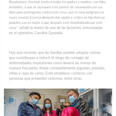
Respiratorio Sincicial. Invito a todos los padres y madres, con hijos
lactantes, a que se acerquen a los puntos de vacunación con sus
hijos para protegerlos contra este virus, que es muy peligroso ya
veces mortal. El procedimiento fue rápido y si bien mi hija lloró un
poquito, eso es mejor a que después esté hospitalizada por este
virus",
señaló la mamá de una de las lactantes. inmunizadas
en el operativo,
Carolina Quezada.
Hay que recordar que las familias pueden adoptar rutinas
que contribuyan a reducir el riesgo de contagio de
enfermedades respiratorias como lavarse las manos de
manera frecuente; limpie constantemente juguetes, prendas,
útiles y ropa de cama; Evite establecer contacto con
personas que presenten síntomas, entre otras.