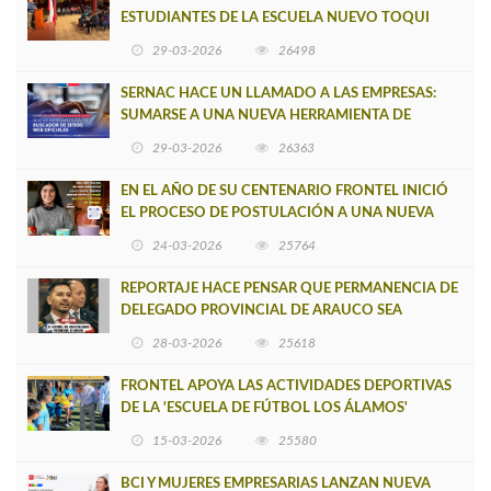
ESTUDIANTES DE LA ESCUELA NUEVO TOQUI
CAUPOLICÁN DE CAÑETE
29-03-2026
26498
SERNAC HACE UN LLAMADO A LAS EMPRESAS:
SUMARSE A UNA NUEVA HERRAMIENTA DE
BUSCADOR DE SITIOS WEB OFICIALES
29-03-2026
26363
EN EL AÑO DE SU CENTENARIO FRONTEL INICIÓ
EL PROCESO DE POSTULACIÓN A UNA NUEVA
VERSIÓN DE MUJERES CON ENERGÍA
24-03-2026
25764
REPORTAJE HACE PENSAR QUE PERMANENCIA DE
DELEGADO PROVINCIAL DE ARAUCO SEA
INSOSTENIBLE
28-03-2026
25618
FRONTEL APOYA LAS ACTIVIDADES DEPORTIVAS
DE LA 'ESCUELA DE FÚTBOL LOS ÁLAMOS'
15-03-2026
25580
BCI Y MUJERES EMPRESARIAS LANZAN NUEVA