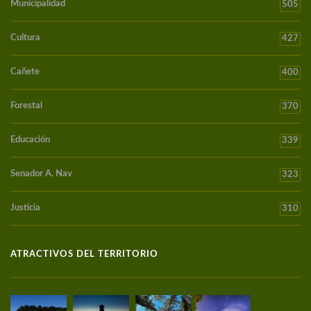
Municipalidad
505
Cultura
427
Cañete
400
Forestal
370
Educación
339
Senador A. Nav
323
Justicia
310
ATRACTIVOS DEL TERRITORIO