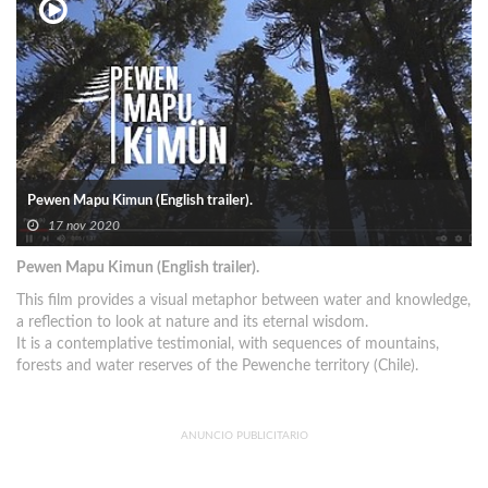
Pewen Mapu Kimun (English trailer).
17 nov 2020
Pewen Mapu Kimun (English trailer).
This film provides a visual metaphor between water and knowledge,
a reflection to look at nature and its eternal wisdom.
It is a contemplative testimonial, with sequences of mountains,
forests and water reserves of the Pewenche territory (Chile).
ANUNCIO PUBLICITARIO