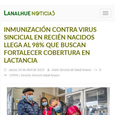
Toggl
navig
INMUNIZACIÓN CONTRA VIRUS
SINCICIAL EN RECIÉN NACIDOS
LLEGA AL 98% QUE BUSCAN
FORTALECER COBERTURA EN
LACTANCIA
Jueves 24 de Abril de 2025
Autor
Servicio de Salud Arauco
0
12990 / Seccion: Servicio Salud Arauco