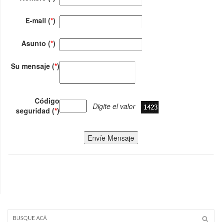
E-mail (
*
)
Asunto (
*
)
Su mensaje (
*
)
Código
Digite el valor
seguridad (
*
)
Envíe Mensaje