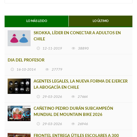
LO MÁS LEIDO
LO ÚLTIMO
SKOKKA, LÍDER EN CONECTAR A ADULTOS EN
CHILE
12-11-2019
38890
DIA DEL PROFESOR
16-10-2014
27779
AGENTES LEGALES, LA NUEVA FORMA DE EJERCER
LA ABOGACÍA EN CHILE
29-03-2026
27664
CAÑETINO PEDRO DURÁN SUBCAMPEÓN
MUNDIAL DE MOUNTAIN BIKE 2026
29-03-2026
26946
FRONTEL ENTREGA ÚTILES ESCOLARES A 300