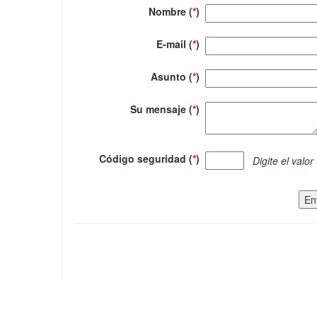
Nombre (
*
)
E-mail (
*
)
Asunto (
*
)
Su mensaje (
*
)
Código seguridad (
*
)
Digite el valor
En