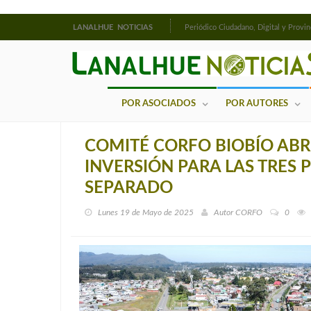
LANALHUE NOTICIAS
Periódico Ciudadano, Digital y Provin
POR ASOCIADOS
POR AUTORES
COMITÉ CORFO BIOBÍO AB
INVERSIÓN PARA LAS TRES 
SEPARADO
Lunes 19 de Mayo de 2025
Autor
CORFO
0