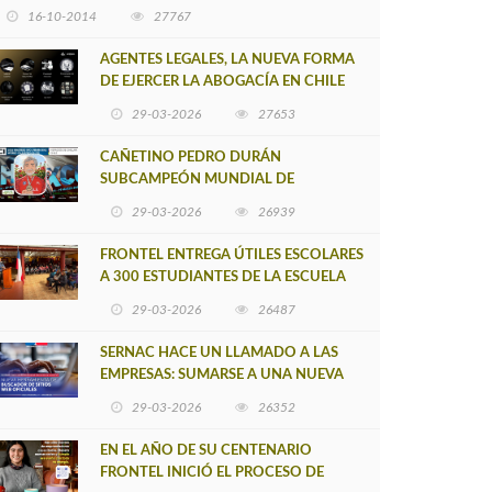
16-10-2014
27767
AGENTES LEGALES, LA NUEVA FORMA
DE EJERCER LA ABOGACÍA EN CHILE
29-03-2026
27653
CAÑETINO PEDRO DURÁN
SUBCAMPEÓN MUNDIAL DE
MOUNTAIN BIKE 2026
29-03-2026
26939
FRONTEL ENTREGA ÚTILES ESCOLARES
A 300 ESTUDIANTES DE LA ESCUELA
NUEVO TOQUI CAUPOLICÁN DE
29-03-2026
26487
CAÑETE
SERNAC HACE UN LLAMADO A LAS
EMPRESAS: SUMARSE A UNA NUEVA
HERRAMIENTA DE BUSCADOR DE
29-03-2026
26352
SITIOS WEB OFICIALES
EN EL AÑO DE SU CENTENARIO
FRONTEL INICIÓ EL PROCESO DE