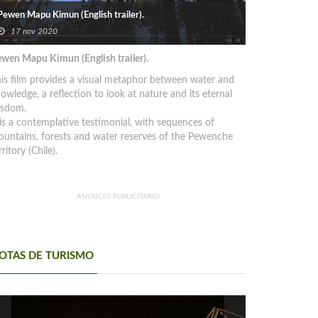
Pewen Mapu Kimun (English trailer).
17 nov 2020
wen Mapu Kimun (English trailer).
is film provides a visual metaphor between water and
owledge, a reflection to look at nature and its eternal
isdom.
 is a contemplative testimonial, with sequences of
untains, forests and water reserves of the Pewenche
rritory (Chile).
ANUNCIO PUBLICITARIO
OTAS DE TURISMO