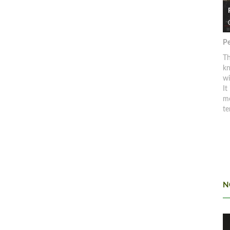
Pe
Th
kn
w
It
mo
te
N