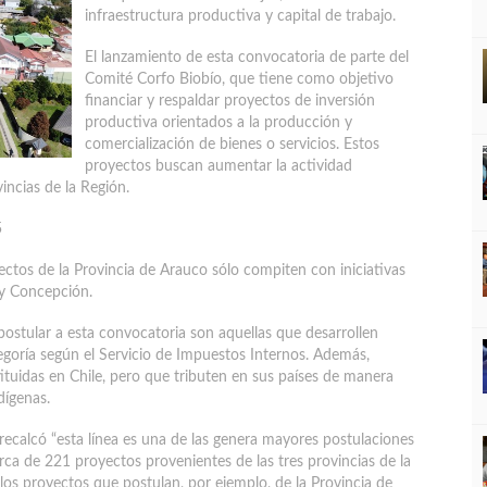
infraestructura productiva y capital de trabajo.
El lanzamiento de esta convocatoria de parte del
Comité Corfo Biobío, que tiene como objetivo
financiar y respaldar proyectos de inversión
productiva orientados a la producción y
comercialización de bienes o servicios. Estos
proyectos buscan aumentar la actividad
ncias de la Región.
5
yectos de la Provincia de Arauco sólo compiten con iniciativas
 y Concepción.
ostular a esta convocatoria son aquellas que desarrollen
egoría según el Servicio de Impuestos Internos. Además,
ituidas en Chile, pero que tributen en sus países de manera
dígenas.
recalcó “esta línea es una de las genera mayores postulaciones
rca de 221 proyectos provenientes de las tres provincias de la
los proyectos que postulan, por ejemplo, de la Provincia de