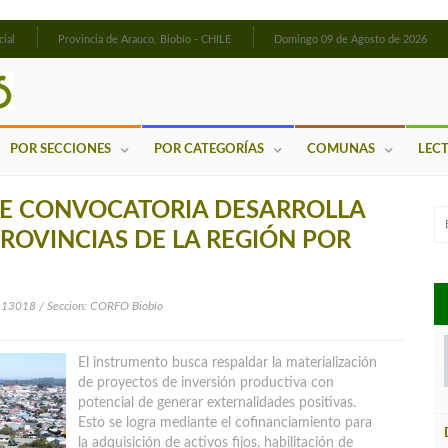
cial
Provincia de Arauco, Biobío - CHILE
Domingo 09 de Agosto de 2026
POR SECCIONES
POR CATEGORÍAS
COMUNAS
LEC
RE CONVOCATORIA DESARROLLA
PROVINCIAS DE LA REGIÓN POR
13018 / Seccion: CORFO Biobío
El instrumento busca respaldar la materialización
de proyectos de inversión productiva con
potencial de generar externalidades positivas.
Esto se logra mediante el cofinanciamiento para
la adquisición de activos fijos, habilitación de