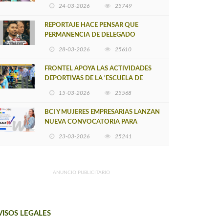
POSTULACIÓN A UNA NUEVA VERSIÓN
24-03-2026
25749
DE MUJERES CON ENERGÍA
REPORTAJE HACE PENSAR QUE
PERMANENCIA DE DELEGADO
PROVINCIAL DE ARAUCO SEA
28-03-2026
25610
INSOSTENIBLE
FRONTEL APOYA LAS ACTIVIDADES
DEPORTIVAS DE LA 'ESCUELA DE
FÚTBOL LOS ÁLAMOS'
15-03-2026
25568
BCI Y MUJERES EMPRESARIAS LANZAN
NUEVA CONVOCATORIA PARA
IMPULSAR EMPRENDIMIENTOS
23-03-2026
25241
LIDERADOS POR MUJERES
ANUNCIO PUBLICITARIO
VISOS LEGALES