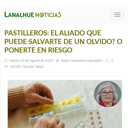
Toggl
navig
PASTILLEROS: EL ALIADO QUE
PUEDE SALVARTE DE UN OLVIDO? O
PONERTE EN RIESGO
Martes 19 de Agosto de 2025
Autor
Columnista esporádico
0
12760 / Seccion: Salud