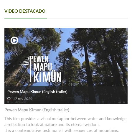
VIDEO DESTACADO
Pewen Mapu Kimun (English trailer).
17 nov 2020
Pewen Mapu Kimun (English trailer).
This film provides a visual metaphor between water and knowledge,
a reflection to look at nature and its eternal wisdom.
It is a contemplative testimonial, with sequences of mountains,