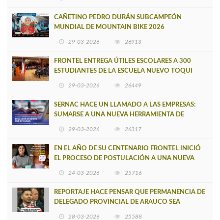
CAÑETINO PEDRO DURÁN SUBCAMPEÓN
MUNDIAL DE MOUNTAIN BIKE 2026
29-03-2026
26913
FRONTEL ENTREGA ÚTILES ESCOLARES A 300
ESTUDIANTES DE LA ESCUELA NUEVO TOQUI
CAUPOLICÁN DE CAÑETE
29-03-2026
26449
SERNAC HACE UN LLAMADO A LAS EMPRESAS:
SUMARSE A UNA NUEVA HERRAMIENTA DE
BUSCADOR DE SITIOS WEB OFICIALES
29-03-2026
26317
EN EL AÑO DE SU CENTENARIO FRONTEL INICIÓ
EL PROCESO DE POSTULACIÓN A UNA NUEVA
VERSIÓN DE MUJERES CON ENERGÍA
24-03-2026
25716
REPORTAJE HACE PENSAR QUE PERMANENCIA DE
DELEGADO PROVINCIAL DE ARAUCO SEA
INSOSTENIBLE
28-03-2026
25588