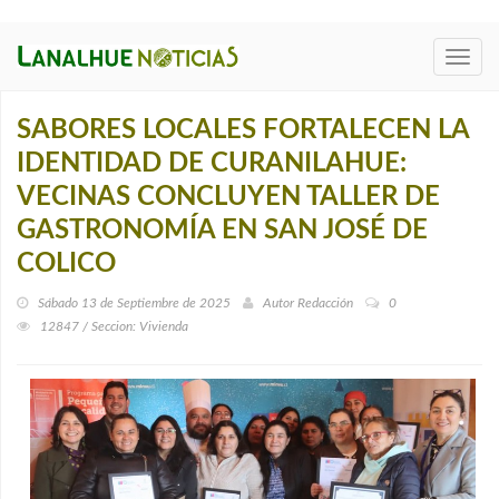
Toggl
navig
SABORES LOCALES FORTALECEN LA
IDENTIDAD DE CURANILAHUE:
VECINAS CONCLUYEN TALLER DE
GASTRONOMÍA EN SAN JOSÉ DE
COLICO
Sábado 13 de Septiembre de 2025
Autor
Redacción
0
12847 / Seccion: Vivienda