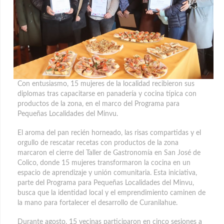
Con entusiasmo, 15 mujeres de la localidad recibieron sus
diplomas tras capacitarse en panadería y cocina típica con
productos de la zona, en el marco del Programa para
Pequeñas Localidades del Minvu.
El aroma del pan recién horneado, las risas compartidas y el
orgullo de rescatar recetas con productos de la zona
marcaron el cierre del Taller de Gastronomía en San José de
Colico, donde 15 mujeres transformaron la cocina en un
espacio de aprendizaje y unión comunitaria. Esta iniciativa,
parte del Programa para Pequeñas Localidades del Minvu,
busca que la identidad local y el emprendimiento caminen de
la mano para fortalecer el desarrollo de Curanilahue.
Durante agosto, 15 vecinas participaron en cinco sesiones a