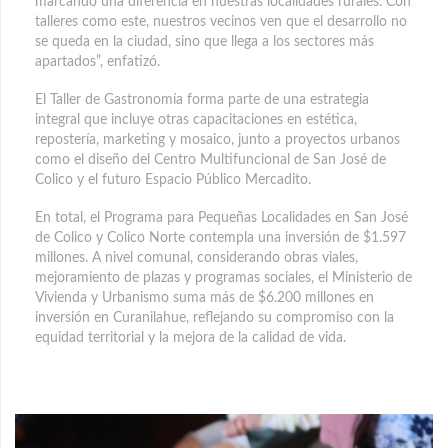
marcando una diferencia en nuestras localidades rurales. Con
talleres como este, nuestros vecinos ven que el desarrollo no
se queda en la ciudad, sino que llega a los sectores más
apartados”, enfatizó.
El Taller de Gastronomía forma parte de una estrategia
integral que incluye otras capacitaciones en estética,
repostería, marketing y mosaico, junto a proyectos urbanos
como el diseño del Centro Multifuncional de San José de
Colico y el futuro Espacio Público Mercadito.
En total, el Programa para Pequeñas Localidades en San José
de Colico y Colico Norte contempla una inversión de $1.597
millones. A nivel comunal, considerando obras viales,
mejoramiento de plazas y programas sociales, el Ministerio de
Vivienda y Urbanismo suma más de $6.200 millones en
inversión en Curanilahue, reflejando su compromiso con la
equidad territorial y la mejora de la calidad de vida.