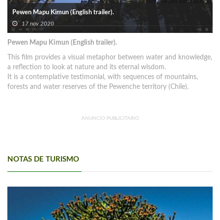
Pewen Mapu Kimun (English trailer).
17 nov 2020
Pewen Mapu Kimun (English trailer).
This film provides a visual metaphor between water and knowledge,
a reflection to look at nature and its eternal wisdom.
It is a contemplative testimonial, with sequences of mountains,
forests and water reserves of the Pewenche territory (Chile).
ANUNCIO PUBLICITARIO
NOTAS DE TURISMO