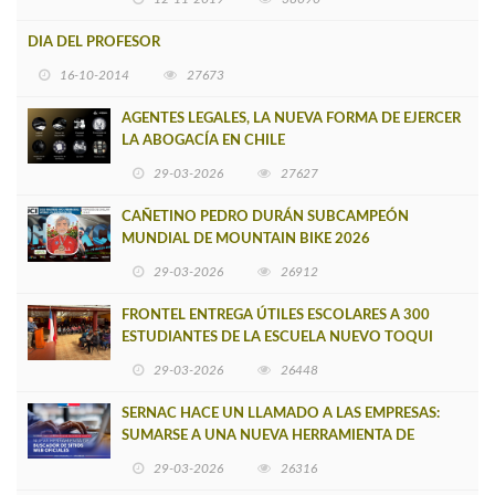
DIA DEL PROFESOR
16-10-2014
27673
AGENTES LEGALES, LA NUEVA FORMA DE EJERCER
LA ABOGACÍA EN CHILE
29-03-2026
27627
CAÑETINO PEDRO DURÁN SUBCAMPEÓN
MUNDIAL DE MOUNTAIN BIKE 2026
29-03-2026
26912
FRONTEL ENTREGA ÚTILES ESCOLARES A 300
ESTUDIANTES DE LA ESCUELA NUEVO TOQUI
CAUPOLICÁN DE CAÑETE
29-03-2026
26448
SERNAC HACE UN LLAMADO A LAS EMPRESAS:
SUMARSE A UNA NUEVA HERRAMIENTA DE
BUSCADOR DE SITIOS WEB OFICIALES
29-03-2026
26316