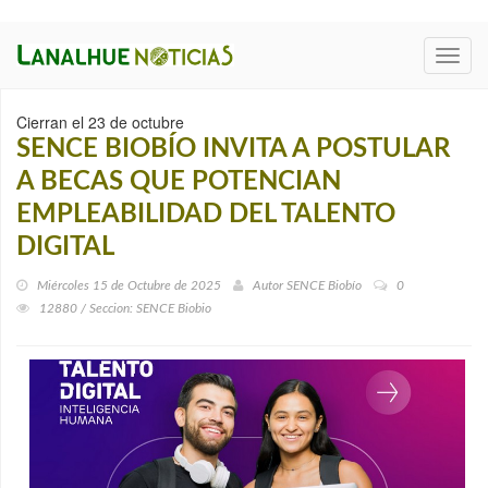
Toggl
navig
Cierran el 23 de octubre
SENCE BIOBÍO INVITA A POSTULAR
A BECAS QUE POTENCIAN
EMPLEABILIDAD DEL TALENTO
DIGITAL
Miércoles 15 de Octubre de 2025
Autor
SENCE Biobío
0
12880 / Seccion: SENCE Biobi­o