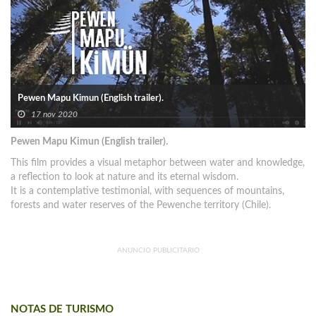
Pewen Mapu Kimun (English trailer).
17 nov 2020
Pewen Mapu Kimun (English trailer).
This film provides a visual metaphor between water and knowledge,
a reflection to look at nature and its eternal wisdom.
It is a contemplative testimonial, with sequences of mountains,
forests and water reserves of the Pewenche territory (Chile).
ANUNCIO PUBLICITARIO
NOTAS DE TURISMO