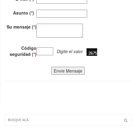
Asunto (
*
)
Su mensaje (
*
)
Código
Digite el valor
seguridad (
*
)
Envíe Mensaje