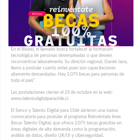
En el Biobío, el llamado busca fortalecer la formación
tecnológica de personas desempleadas o que deseen
reconvertirse laboralmente.
Su director regional, Daniel Jana,
llamó a postular cuanto antes pues son capacitaciones
altamente demandadas. Hay 2.075 becas para personas de
todo el país”.
Las postulaciones cierran el 23 de octubre en la web:
www.talentodigitalparachile.cl.
El Sence y Talento Digital para Chile abrieron una nueva
convocatoria para postular al programa Reinvéntate línea
Becas Talento Digital, que ofrece 2.075 becas gratuitas en
áreas digitales de alta demanda como la programación,
análisis de datos, diseño UX/UI y ciberseguridad.