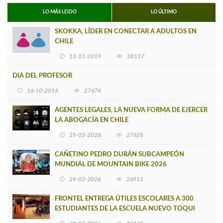
LO MÁS LEIDO
LO ÚLTIMO
SKOKKA, LÍDER EN CONECTAR A ADULTOS EN
CHILE
12-11-2019
38117
DIA DEL PROFESOR
16-10-2014
27674
AGENTES LEGALES, LA NUEVA FORMA DE EJERCER
LA ABOGACÍA EN CHILE
29-03-2026
27628
CAÑETINO PEDRO DURÁN SUBCAMPEÓN
MUNDIAL DE MOUNTAIN BIKE 2026
29-03-2026
26913
FRONTEL ENTREGA ÚTILES ESCOLARES A 300
ESTUDIANTES DE LA ESCUELA NUEVO TOQUI
CAUPOLICÁN DE CAÑETE