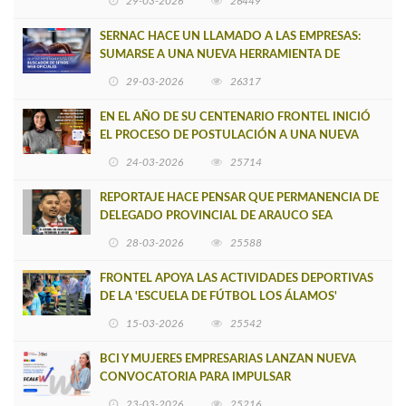
29-03-2026
26449
SERNAC HACE UN LLAMADO A LAS EMPRESAS:
SUMARSE A UNA NUEVA HERRAMIENTA DE
BUSCADOR DE SITIOS WEB OFICIALES
29-03-2026
26317
EN EL AÑO DE SU CENTENARIO FRONTEL INICIÓ
EL PROCESO DE POSTULACIÓN A UNA NUEVA
VERSIÓN DE MUJERES CON ENERGÍA
24-03-2026
25714
REPORTAJE HACE PENSAR QUE PERMANENCIA DE
DELEGADO PROVINCIAL DE ARAUCO SEA
INSOSTENIBLE
28-03-2026
25588
FRONTEL APOYA LAS ACTIVIDADES DEPORTIVAS
DE LA 'ESCUELA DE FÚTBOL LOS ÁLAMOS'
15-03-2026
25542
BCI Y MUJERES EMPRESARIAS LANZAN NUEVA
CONVOCATORIA PARA IMPULSAR
EMPRENDIMIENTOS LIDERADOS POR MUJERES
23-03-2026
25216