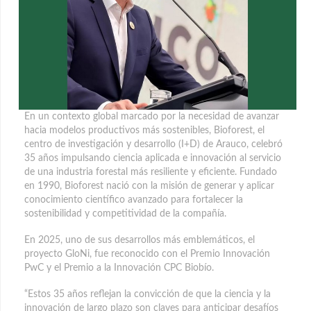
En un contexto global marcado por la necesidad de avanzar
hacia modelos productivos más sostenibles, Bioforest, el
centro de investigación y desarrollo (I+D) de Arauco, celebró
35 años impulsando ciencia aplicada e innovación al servicio
de una industria forestal
más resiliente y eficiente. Fundado
en 1990, Bioforest nació con la misión de generar y aplicar
conocimiento científico avanzado para fortalecer la
sostenibilidad y competitividad de la compañía.
En 2025, uno de sus desarrollos más emblemáticos, el
proyecto GloNi, fue reconocido con el Premio Innovación
PwC y el Premio a la Innovación CPC Biobío.
“Estos 35 años reflejan la convicción de que la ciencia y la
innovación de largo plazo son claves para anticipar desafíos