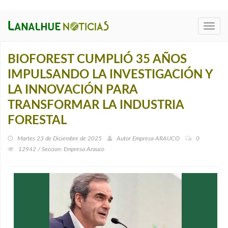
Toggl
navig
BIOFOREST CUMPLIÓ 35 AÑOS
IMPULSANDO LA INVESTIGACIÓN Y
LA INNOVACIÓN PARA
TRANSFORMAR LA INDUSTRIA
FORESTAL
Martes 23 de Diciembre de 2025
Autor
Empresa ARAUCO
0
12942 / Seccion: Empresa Arauco