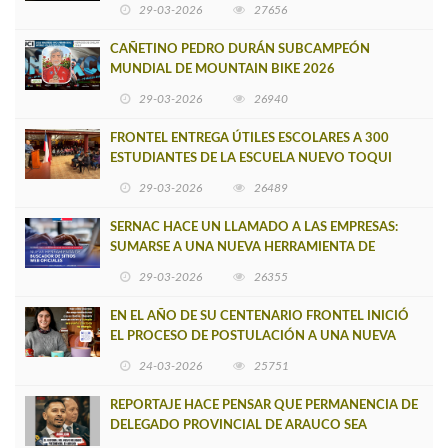
29-03-2026
27656
CAÑETINO PEDRO DURÁN SUBCAMPEÓN
MUNDIAL DE MOUNTAIN BIKE 2026
29-03-2026
26940
FRONTEL ENTREGA ÚTILES ESCOLARES A 300
ESTUDIANTES DE LA ESCUELA NUEVO TOQUI
CAUPOLICÁN DE CAÑETE
29-03-2026
26489
SERNAC HACE UN LLAMADO A LAS EMPRESAS:
SUMARSE A UNA NUEVA HERRAMIENTA DE
BUSCADOR DE SITIOS WEB OFICIALES
29-03-2026
26355
EN EL AÑO DE SU CENTENARIO FRONTEL INICIÓ
EL PROCESO DE POSTULACIÓN A UNA NUEVA
VERSIÓN DE MUJERES CON ENERGÍA
24-03-2026
25751
REPORTAJE HACE PENSAR QUE PERMANENCIA DE
DELEGADO PROVINCIAL DE ARAUCO SEA
INSOSTENIBLE