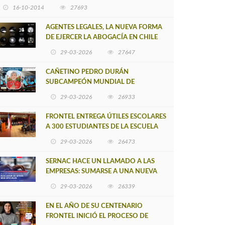
16-10-2014
27693
AGENTES LEGALES, LA NUEVA FORMA
DE EJERCER LA ABOGACÍA EN CHILE
29-03-2026
27647
CAÑETINO PEDRO DURÁN
SUBCAMPEÓN MUNDIAL DE
MOUNTAIN BIKE 2026
29-03-2026
26933
FRONTEL ENTREGA ÚTILES ESCOLARES
A 300 ESTUDIANTES DE LA ESCUELA
NUEVO TOQUI CAUPOLICÁN DE
29-03-2026
26473
CAÑETE
SERNAC HACE UN LLAMADO A LAS
EMPRESAS: SUMARSE A UNA NUEVA
HERRAMIENTA DE BUSCADOR DE
29-03-2026
26339
SITIOS WEB OFICIALES
EN EL AÑO DE SU CENTENARIO
FRONTEL INICIÓ EL PROCESO DE