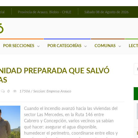
cial
Provincia de Arauco, Biobío - CHILE
Sábado 08 de Agosto de 2026
POR SECCIONES
POR CATEGORÍAS
COMUNAS
LEC
UNIDAD PREPARADA QUE SALVÓ
AS
0
17506 / Seccion: Empresa Arauco
Cuando el incendio avanzó hacia las viviendas del
sector Las Mercedes, en la Ruta 146 entre
Cabrero y Concepción, varios vecinos ya sabían
qué hacer: asegurar el agua disponible,
humedecer el perímetro, coordinarse entre ellos y