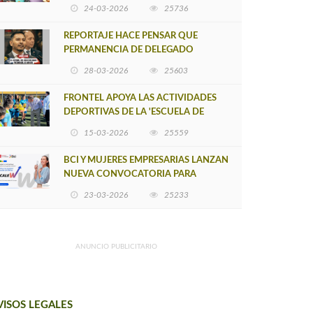
POSTULACIÓN A UNA NUEVA VERSIÓN
24-03-2026
25736
DE MUJERES CON ENERGÍA
REPORTAJE HACE PENSAR QUE
PERMANENCIA DE DELEGADO
PROVINCIAL DE ARAUCO SEA
28-03-2026
25603
INSOSTENIBLE
FRONTEL APOYA LAS ACTIVIDADES
DEPORTIVAS DE LA 'ESCUELA DE
FÚTBOL LOS ÁLAMOS'
15-03-2026
25559
BCI Y MUJERES EMPRESARIAS LANZAN
NUEVA CONVOCATORIA PARA
IMPULSAR EMPRENDIMIENTOS
23-03-2026
25233
LIDERADOS POR MUJERES
ANUNCIO PUBLICITARIO
VISOS LEGALES