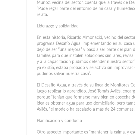
Muñoz, vecina del sector, cuenta que, a través de 
“Pude regar parte del entorno de mi casa y humedece
relata.
Liderazgo y solidaridad
En esta historia, Ricardo Almonacid, vecino del secto
programa Desafío Agua, implementando en su casa u
dejó de ser “una mejora” y pasó a ser parte del plan
familias para que instalen soluciones similares, revis
y a la capacitación pudimos defender nuestro sector”,
ya existía, estaba probado y se activó sin improvisa
pudimos salvar nuestra casa”.
El Desafío Agua, a través de su línea de Monitores C
luego replicar lo aprendido. José Tomás Avilés, encarg
porque “tenían que formarse muy bien en cosecha de a
idea es obtener agua para uso domiciliario, pero tamb
Avilés, “el modelo ha escalado a más de 24 comunas
Planificación y conducta
Otro aspecto importante es “mantener la calma, y eso