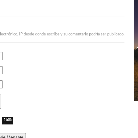
lectrónico, IP desde donde escribe y su comentario podría ser publicado.
víe Mensaje