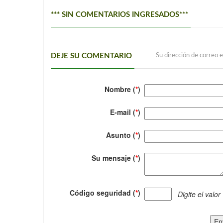
*** SIN COMENTARIOS INGRESADOS***
DEJE SU COMENTARIO
Su dirección de correo e
Nombre (
*
)
E-mail (
*
)
Asunto (
*
)
Su mensaje (
*
)
Código seguridad (
*
)
Digite el valor
En