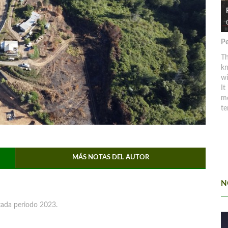
Pe
Th
kn
w
It
mo
te
MÁS NOTAS DEL AUTOR
N
ada periodo 2023.