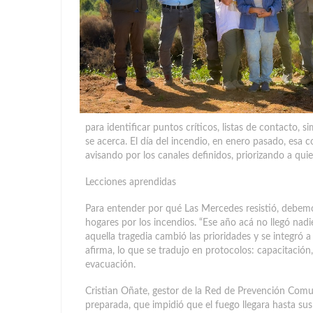
para identificar puntos críticos, listas de contacto,
se acerca. El día del incendio, en enero pasado, esa 
avisando por los canales definidos, priorizando a qu
Lecciones aprendidas
Para entender por qué Las Mercedes resistió, debemo
hogares por los incendios. “Ese año acá no llegó nadi
aquella tragedia cambió las prioridades y se integró
afirma, lo que se tradujo en protocolos: capacitación
evacuación.
Cristian Oñate, gestor de la Red de Prevención Comu
preparada, que impidió que el fuego llegara hasta su