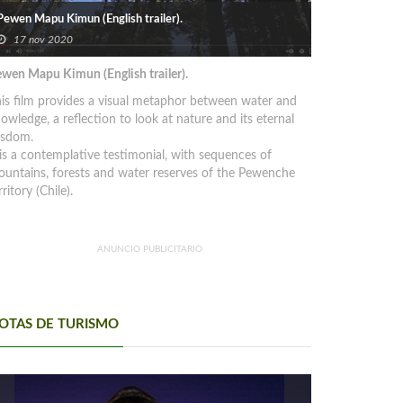
Pewen Mapu Kimun (English trailer).
17 nov 2020
wen Mapu Kimun (English trailer).
is film provides a visual metaphor between water and
owledge, a reflection to look at nature and its eternal
isdom.
 is a contemplative testimonial, with sequences of
untains, forests and water reserves of the Pewenche
rritory (Chile).
ANUNCIO PUBLICITARIO
OTAS DE TURISMO