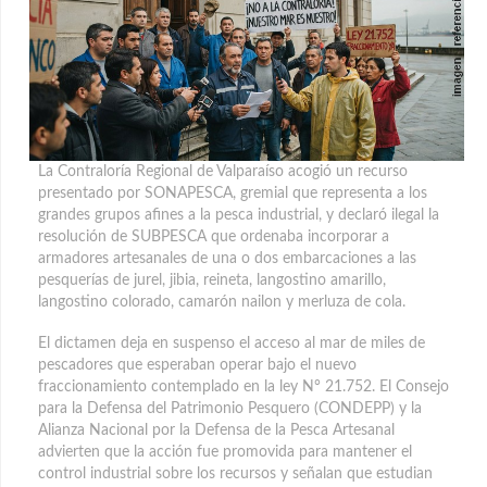
La Contraloría Regional de Valparaíso acogió un recurso
presentado por SONAPESCA, gremial que representa a los
grandes grupos afines a la pesca industrial, y declaró ilegal la
resolución de SUBPESCA que ordenaba incorporar a
armadores artesanales
de una o dos embarcaciones a las
pesquerías de jurel, jibia, reineta, langostino amarillo,
langostino colorado, camarón nailon y merluza de cola.
El dictamen deja en suspenso el acceso al mar de miles de
pescadores que esperaban operar bajo el nuevo
fraccionamiento contemplado en la ley N° 21.752. El Consejo
para la Defensa del Patrimonio Pesquero (CONDEPP) y la
Alianza Nacional por la Defensa de la Pesca Artesanal
advierten que la acción fue promovida para mantener el
control industrial sobre los recursos y señalan que estudian