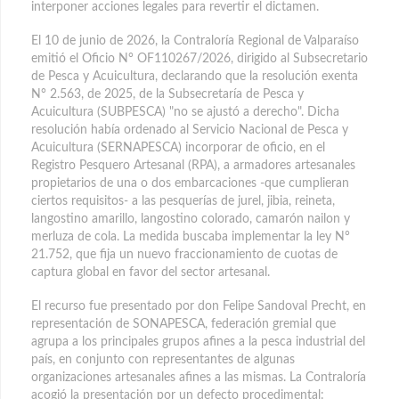
interponer acciones legales para revertir el dictamen.
El 10 de junio de 2026, la Contraloría Regional de Valparaíso
emitió el Oficio N° OF110267/2026, dirigido al Subsecretario
de Pesca y Acuicultura, declarando que la resolución exenta
N° 2.563, de 2025, de la Subsecretaría de Pesca y
Acuicultura (SUBPESCA) "no se ajustó a derecho". Dicha
resolución había ordenado al Servicio Nacional de Pesca y
Acuicultura (SERNAPESCA) incorporar de oficio, en el
Registro Pesquero Artesanal (RPA), a armadores artesanales
propietarios de una o dos embarcaciones -que cumplieran
ciertos requisitos- a las pesquerías de jurel, jibia, reineta,
langostino amarillo, langostino colorado, camarón nailon y
merluza de cola. La medida buscaba implementar la ley N°
21.752, que fija un nuevo fraccionamiento de cuotas de
captura global en favor del sector artesanal.
El recurso fue presentado por don Felipe Sandoval Precht, en
representación de SONAPESCA, federación gremial que
agrupa a los principales grupos afines a la pesca industrial del
país, en conjunto con representantes de algunas
organizaciones artesanales afines a las mismas. La Contraloría
acogió la presentación por un defecto procedimental: