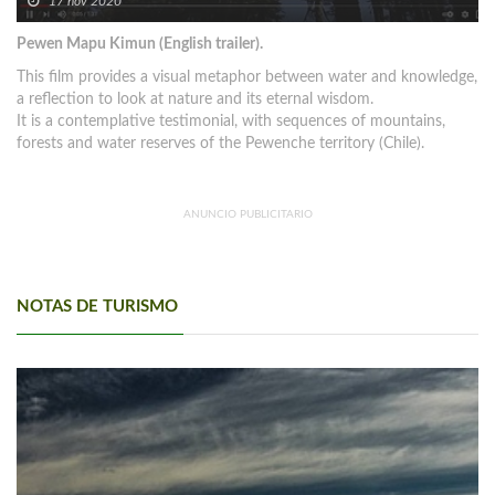
17 nov 2020
Pewen Mapu Kimun (English trailer).
This film provides a visual metaphor between water and knowledge,
a reflection to look at nature and its eternal wisdom.
It is a contemplative testimonial, with sequences of mountains,
forests and water reserves of the Pewenche territory (Chile).
ANUNCIO PUBLICITARIO
NOTAS DE TURISMO