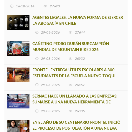
16-10-2014
27690
AGENTES LEGALES, LA NUEVA FORMA DE EJERCER
LA ABOGACÍA EN CHILE
29-03-2026
27644
CAÑETINO PEDRO DURÁN SUBCAMPEÓN
MUNDIAL DE MOUNTAIN BIKE 2026
29-03-2026
26932
FRONTEL ENTREGA ÚTILES ESCOLARES A 300
ESTUDIANTES DE LA ESCUELA NUEVO TOQUI
CAUPOLICÁN DE CAÑETE
29-03-2026
26469
SERNAC HACE UN LLAMADO A LAS EMPRESAS:
SUMARSE A UNA NUEVA HERRAMIENTA DE
BUSCADOR DE SITIOS WEB OFICIALES
29-03-2026
26335
EN EL AÑO DE SU CENTENARIO FRONTEL INICIÓ
EL PROCESO DE POSTULACIÓN A UNA NUEVA