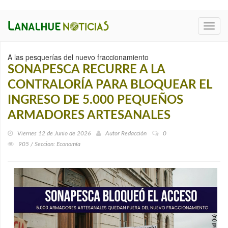
Toggl
navig
A las pesquerías del nuevo fraccionamiento
SONAPESCA RECURRE A LA
CONTRALORÍA PARA BLOQUEAR EL
INGRESO DE 5.000 PEQUEÑOS
ARMADORES ARTESANALES
Viernes 12 de Junio de 2026
Autor
Redacción
0
905 / Seccion: Economía