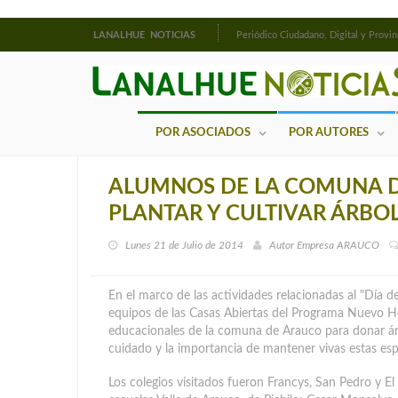
LANALHUE NOTICIAS
Periódico Ciudadano, Digital y Provin
POR ASOCIADOS
POR AUTORES
ALUMNOS DE LA COMUNA D
PLANTAR Y CULTIVAR ÁRBO
Lunes 21 de Julio de 2014
Autor
Empresa ARAUCO
En el marco de las actividades relacionadas al "Día del
equipos de las Casas Abiertas del Programa Nuevo Ho
educacionales de la comuna de Arauco para donar árb
cuidado y la importancia de mantener vivas estas esp
Los colegios visitados fueron Francys, San Pedro y El