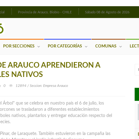
cial
Provincia de Arauco, Biobío - CHILE
Sábado 08 de Agosto de 2026
POR SECCIONES
POR CATEGORÍAS
COMUNAS
LEC
E ARAUCO APRENDIERON A
LES NATIVOS
0
12894 / Seccion: Empresa Arauco
 Árbol" que se celebra en nuestro país el 6 de julio, los
rcones se trasladaron a diferentes establecimientos
oles nativos, plantarlos y entregar educación respecto del
ecies.
 Pinar, de Laraquete. También estuvieron en la campaña las