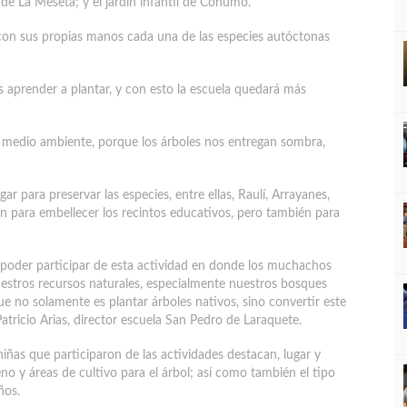
 de La Meseta; y el jardín infantil de Conumo.
 con sus propias manos cada una de las especies autóctonas
aprender a plantar, y con esto la escuela quedará más
 medio ambiente, porque los árboles nos entregan sombra,
r para preservar las especies, entre ellas, Raulí, Arrayanes,
n para embellecer los recintos educativos, pero también para
 poder participar de esta actividad en donde los muchachos
uestros recursos naturales, especialmente nuestros bosques
e no solamente es plantar árboles nativos, sino convertir este
 Patricio Arias, director escuela San Pedro de Laraquete.
iñas que participaron de las actividades destacan, lugar y
eno y áreas de cultivo para el árbol; así como también el tipo
ños.