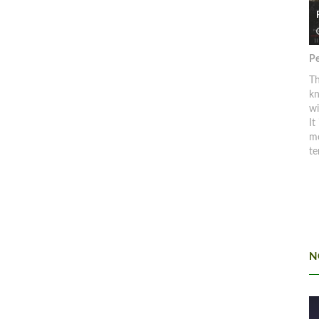
Pe
Th
kn
w
It
mo
te
N