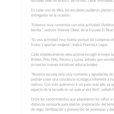
escuelas Valle de Arauco, de Pichilo; Cesar Monsalve,
En cada uno de ellos, los escolares pudieron plantar
entregadas en la ocasión.
"Estamos muy contentos con esta actividad. Pudimos 
bonita.", sostuvo Yolanda Olate, de la Escuela El Pinar
"Es una actividad muy buena porque así cuidamos el
frutos y aportan oxígeno", indicó Francisca Lagos.
Cada establecimiento educacional escogió el mejor luga
Robles, Pelu-Pelu, Peumo y Luma, árboles que servirá
proyectar nuevas iniciativas educacionales.
"Nuestra escuela está muy contenta y agradecida de
podrán crear una conciencia ecológica referente a n
nativos. Con esto queremos ir un paso más allá, ya qu
espacio de la escuela en un aula al aire libre", señaló
Entre los conocimientos que adquirieron los niños y n
distancia necesaria para plantar, preparación del terr
de riego, fertilización y prevención de amenazas y da