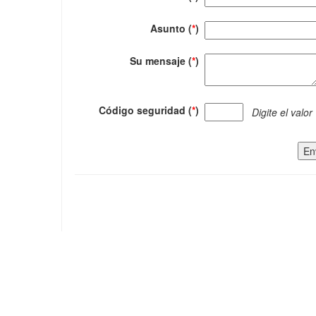
Asunto (
*
)
Su mensaje (
*
)
Código seguridad (
*
)
Digite el valor
En