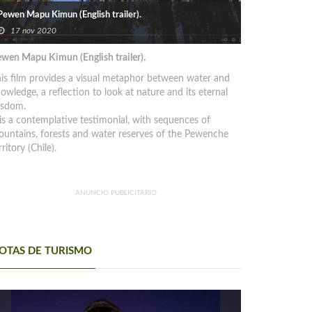
Pewen Mapu Kimun (English trailer).
17 nov 2020
wen Mapu Kimun (English trailer).
is film provides a visual metaphor between water and
owledge, a reflection to look at nature and its eternal
isdom.
 is a contemplative testimonial, with sequences of
untains, forests and water reserves of the Pewenche
rritory (Chile).
ANUNCIO PUBLICITARIO
OTAS DE TURISMO