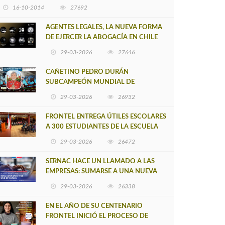
16-10-2014
27692
AGENTES LEGALES, LA NUEVA FORMA
DE EJERCER LA ABOGACÍA EN CHILE
29-03-2026
27646
CAÑETINO PEDRO DURÁN
SUBCAMPEÓN MUNDIAL DE
MOUNTAIN BIKE 2026
29-03-2026
26932
FRONTEL ENTREGA ÚTILES ESCOLARES
A 300 ESTUDIANTES DE LA ESCUELA
NUEVO TOQUI CAUPOLICÁN DE
29-03-2026
26472
CAÑETE
SERNAC HACE UN LLAMADO A LAS
EMPRESAS: SUMARSE A UNA NUEVA
HERRAMIENTA DE BUSCADOR DE
29-03-2026
26338
SITIOS WEB OFICIALES
EN EL AÑO DE SU CENTENARIO
FRONTEL INICIÓ EL PROCESO DE