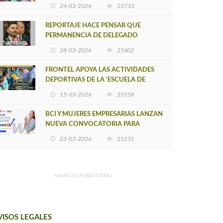
POSTULACIÓN A UNA NUEVA VERSIÓN
24-03-2026
25733
DE MUJERES CON ENERGÍA
REPORTAJE HACE PENSAR QUE
PERMANENCIA DE DELEGADO
PROVINCIAL DE ARAUCO SEA
28-03-2026
25602
INSOSTENIBLE
FRONTEL APOYA LAS ACTIVIDADES
DEPORTIVAS DE LA 'ESCUELA DE
FÚTBOL LOS ÁLAMOS'
15-03-2026
25558
BCI Y MUJERES EMPRESARIAS LANZAN
NUEVA CONVOCATORIA PARA
IMPULSAR EMPRENDIMIENTOS
23-03-2026
25231
LIDERADOS POR MUJERES
ANUNCIO PUBLICITARIO
VISOS LEGALES