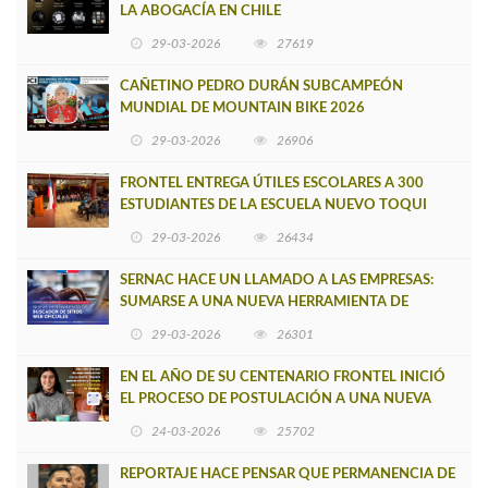
LA ABOGACÍA EN CHILE
29-03-2026
27619
CAÑETINO PEDRO DURÁN SUBCAMPEÓN
MUNDIAL DE MOUNTAIN BIKE 2026
29-03-2026
26906
FRONTEL ENTREGA ÚTILES ESCOLARES A 300
ESTUDIANTES DE LA ESCUELA NUEVO TOQUI
CAUPOLICÁN DE CAÑETE
29-03-2026
26434
SERNAC HACE UN LLAMADO A LAS EMPRESAS:
SUMARSE A UNA NUEVA HERRAMIENTA DE
BUSCADOR DE SITIOS WEB OFICIALES
29-03-2026
26301
EN EL AÑO DE SU CENTENARIO FRONTEL INICIÓ
EL PROCESO DE POSTULACIÓN A UNA NUEVA
VERSIÓN DE MUJERES CON ENERGÍA
24-03-2026
25702
REPORTAJE HACE PENSAR QUE PERMANENCIA DE